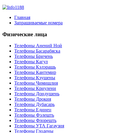
Главная
Запрашиваемые номера
Физические лица
Телефоны Анений Ноӣ
Телефоны Басарабяска
Телефоны Бричень
Телефоны Кагул
Телефоны Кэлэрашь
Телефоны Кантемир
Телефоны Кэушены
Телефоны Чимишлия
Телефоны Криулени
Телефоны Дондушень
Телефоны Дрокия
Телефоны Дубасарь
Телефоны Единец
Телефоны Фэлешть
Телефоны Флорешть
Телефоны УТА Гагаузия
Телефоны Глодены