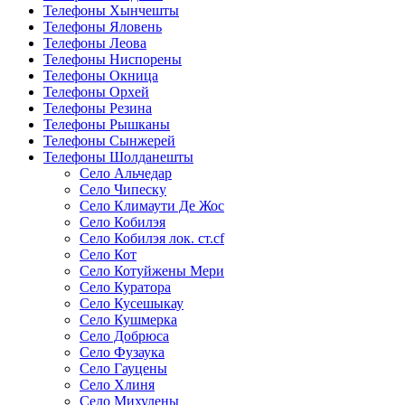
Телефоны Хынчешты
Телефоны Яловень
Телефоны Леова
Телефоны Ниспорены
Телефоны Окница
Телефоны Орхей
Телефоны Резина
Телефоны Рышканы
Телефоны Сынжерей
Телефоны Шолданешты
Село Альчедар
Село Чипеску
Село Климаути Де Жос
Село Кобилэя
Село Кобилэя лок. ст.cf
Село Кот
Село Котуйжены Мери
Село Куратора
Село Кусешыкау
Село Кушмерка
Село Добрюса
Село Фузаука
Село Гауцены
Село Хлиня
Село Михулены