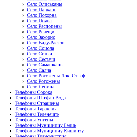
Село Олиськаны
Село Паркань
Село Похорна
Село Пояна
Село Распопены
Село Речещи
Село Захорно
Село Ваду-Расков
Село Соцола
Село Сипка
Село Сестачи
Село Самашканы
Село Салча
Село Рогожены Лок. Ст. кф
Село Рогожены
Село Ленина
Телефоны Сорока
Телефоны Штефан Водэ
Телефоны Страшены
Телефоны Тараклия
Телефоны Теленешть
Телефоны Унгены
Телефоны Муниципиу Бэлць
Телефоны Муниципиу Кишинэу
Телефоны Транснистрия