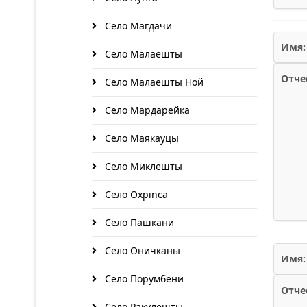
Село Магдачи
Имя:
Село Малаешты
Отче
Село Малаешты Ной
Село Мардарейка
Село Маякауцы
Село Миклешты
Село Охрinca
Село Пашкани
Село Оничканы
Имя:
Село Порумбени
Отче
Село Ракулешты