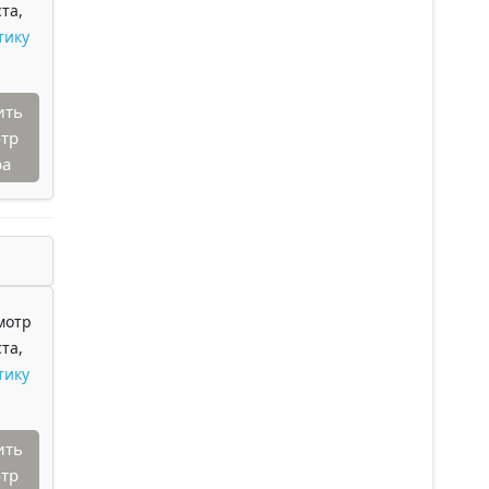
та,
тику
ить
тр
ра
мотр
та,
тику
ить
тр