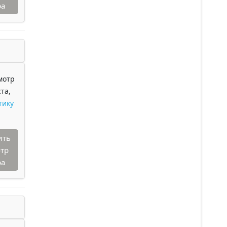
ра
мотр
та,
тику
ить
тр
ра