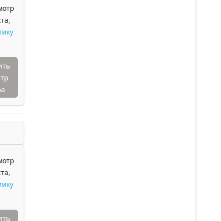
мотр
та,
тику
ить
тр
ра
мотр
та,
тику
ить