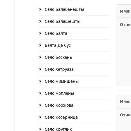
Село Балабанешты
Имя:
Село Балашешты
Отче
Село Балта
Балта Де Сус
Село Боскань
Село Хетруаза
Село Чимишены
Село Чоплены
Имя:
Село Коржова
Отче
Село Косерница
Село Круглик