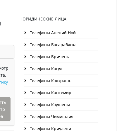
ЮРИДИЧЕСКИЕ ЛИЦА
ы
Телефоны Анений Ноӣ
Телефоны Басарабяска
Телефоны Бричень
мотр
Телефоны Кагул
та,
Телефоны Кэлэрашь
тику
Телефоны Кантемир
ить
Телефоны Кэушены
тр
ра
Телефоны Чимишлия
Телефоны Криулени