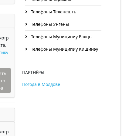
Телефоны Теленешть
Телефоны Унгены
Телефоны Муниципиу Бэлць
мотр
та,
Телефоны Муниципиу Кишинэу
тику
ПАРТНЁРЫ
ить
тр
Погода в Молдове
ра
мотр