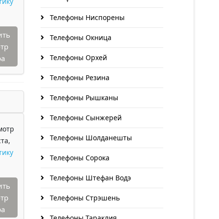
тику
Телефоны Ниспорены
ить
Телефоны Окница
тр
Телефоны Орхей
ра
Телефоны Резина
Телефоны Рышканы
Телефоны Сынжерей
мотр
Телефоны Шолданешты
та,
тику
Телефоны Сорока
Телефоны Штефан Водэ
ить
тр
Телефоны Стрэшень
ра
Телефоны Тараклия