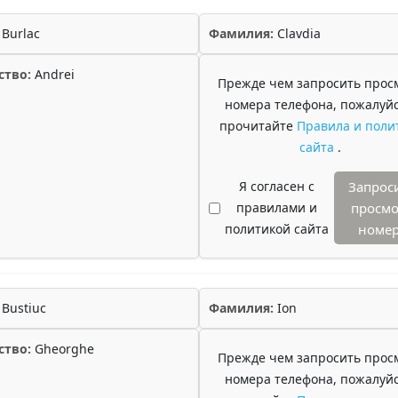
Burlac
Фамилия:
Clavdia
ство:
Andrei
Прежде чем запросить прос
номера телефона, пожалуйс
прочитайте
Правила и поли
сайта
.
Я согласен с
Запрос
правилами и
просмо
политикой сайта
номе
Bustiuc
Фамилия:
Ion
ство:
Gheorghe
Прежде чем запросить прос
номера телефона, пожалуйс