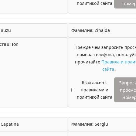
политикой сайта
номе
Buzu
Фамилия:
Zinaida
ство:
Ion
Прежде чем запросить прос
номера телефона, пожалуйс
прочитайте
Правила и поли
сайта
.
Я согласен с
Запрос
правилами и
просмо
политикой сайта
номе
Capatina
Фамилия:
Sergiu