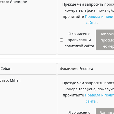
ство:
Gheorghe
Прежде чем запросить прос
номера телефона, пожалуйс
прочитайте
Правила и поли
сайта
.
Я согласен с
Запрос
правилами и
просмо
политикой сайта
номе
Ceban
Фамилия:
Feodora
ство:
Mihail
Прежде чем запросить прос
номера телефона, пожалуйс
прочитайте
Правила и поли
сайта
.
Я согласен с
Запрос