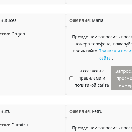
Butucea
Фамилия:
Maria
ство:
Grigori
Прежде чем запросить прос
номера телефона, пожалуйс
прочитайте
Правила и поли
сайта
.
Я согласен с
Запрос
правилами и
просмо
политикой сайта
номе
Buzu
Фамилия:
Petru
ство:
Dumitru
Прежде чем запросить прос