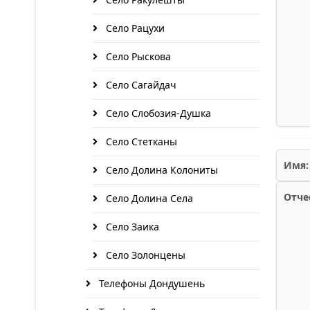
Село Рацухи
Село Рыскова
Село Сагайдач
Село Слобозия-Душка
Село Стетканы
Имя:
Село Долина Колониты
Отче
Село Долина Села
Село Заика
Село Золонцены
Телефоны Дондушень