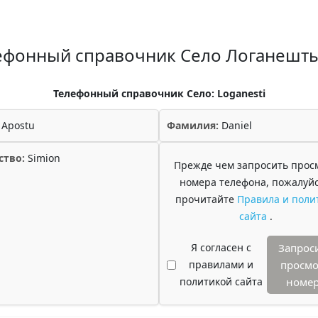
ефонный справочник Село Логанешт
Телефонный справочник Село: Loganesti
Apostu
Фамилия:
Daniel
ство:
Simion
Прежде чем запросить прос
номера телефона, пожалуйс
прочитайте
Правила и поли
сайта
.
Я согласен с
Запрос
правилами и
просмо
политикой сайта
номе