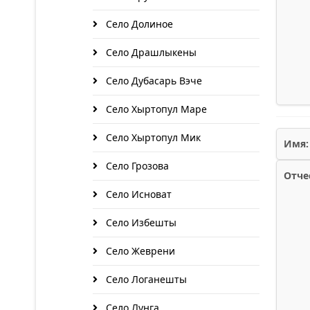
Село Долиное
Село Драшлыкены
Село Дубасарь Вэче
Село Хыртопул Маре
Село Хыртопул Мик
Имя:
Село Грозова
Отче
Село Исноват
Село Избешты
Село Жеврени
Село Логанешты
Село Лунга