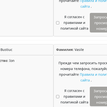
прочитайте
Правила и поли
сайта
.
Я согласен с
Запрос
правилами и
просмо
политикой сайта
номе
Bustiuc
Фамилия:
Vasile
ство:
Ion
Прежде чем запросить прос
номера телефона, пожалуйс
прочитайте
Правила и поли
сайта
.
Я согласен с
Запрос
правилами и
просмо
политикой сайта
номе