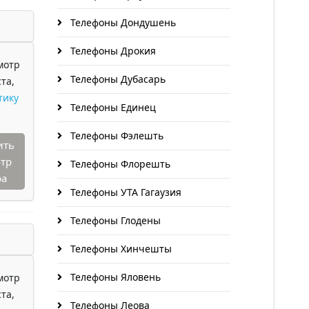
Телефоны Дондушень
Телефоны Дрокия
мотр
Телефоны Дубасарь
та,
тику
Телефоны Единец
Телефоны Фэлешть
ить
тр
Телефоны Флорешть
ра
Телефоны УТА Гагаузия
Телефоны Глодены
Телефоны Хинчешты
Телефоны Яловень
мотр
та,
Телефоны Леова