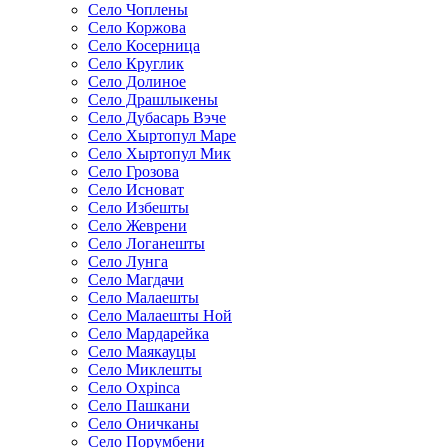
Село Чоплены
Село Коржова
Село Косерница
Село Круглик
Село Долиное
Село Драшлыкены
Село Дубасарь Вэче
Село Хыртопул Маре
Село Хыртопул Мик
Село Грозова
Село Исноват
Село Избешты
Село Жеврени
Село Логанешты
Село Лунга
Село Магдачи
Село Малаешты
Село Малаешты Ной
Село Мардарейка
Село Маякауцы
Село Миклешты
Село Охрinca
Село Пашкани
Село Оничканы
Село Порумбени