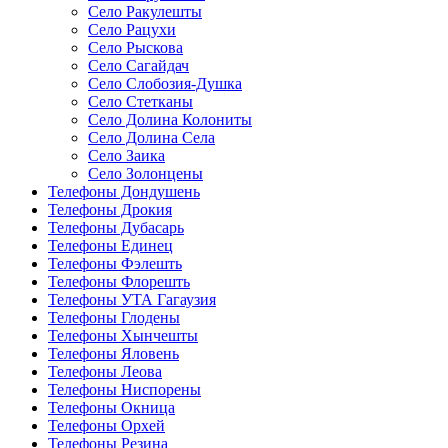
Село Ракулешты
Село Рацухи
Село Рыскова
Село Сагайдач
Село Слобозия-Душка
Село Стетканы
Село Долина Колониты
Село Долина Села
Село Заика
Село Золонцены
Телефоны Дондушень
Телефоны Дрокия
Телефоны Дубасарь
Телефоны Единец
Телефоны Фэлешть
Телефоны Флорешть
Телефоны УТА Гагаузия
Телефоны Глодены
Телефоны Хынчешты
Телефоны Яловень
Телефоны Леова
Телефоны Ниспорены
Телефоны Окница
Телефоны Орхей
Телефоны Резина