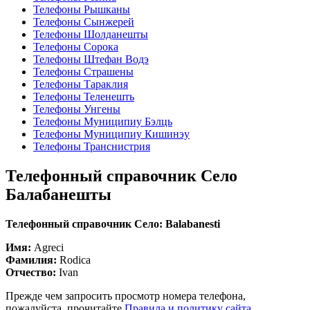
Телефоны Рышканы
Телефоны Сынжерей
Телефоны Шолданешты
Телефоны Сорока
Телефоны Штефан Водэ
Телефоны Страшены
Телефоны Тараклия
Телефоны Теленешть
Телефоны Унгены
Телефоны Муниципиу Бэлць
Телефоны Муниципиу Кишинэу
Телефоны Транснистрия
Телефонный справочник Село
Балабанешты
Телефонный справочник Село: Balabanesti
Имя:
Agreci
Фамилия:
Rodica
Отчество:
Ivan
Прежде чем запросить просмотр номера телефона,
пожалуйста, прочитайте
Правила и политику сайта
.