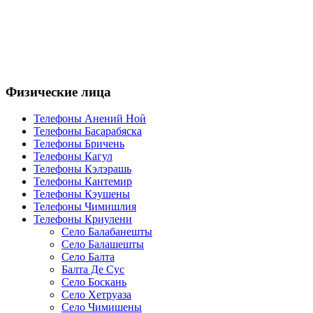
Физические лица
Телефоны Анений Ноӣ
Телефоны Басарабяска
Телефоны Бричень
Телефоны Кагул
Телефоны Кэлэрашь
Телефоны Кантемир
Телефоны Кэушены
Телефоны Чимишлия
Телефоны Криулени
Село Балабанешты
Село Балашешты
Село Балта
Балта Де Сус
Село Боскань
Село Хетруаза
Село Чимишены