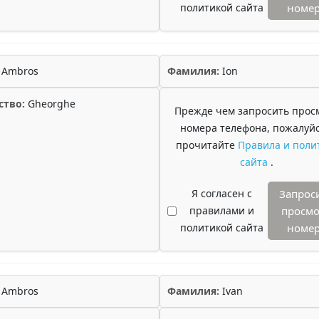
политикой сайта
номе
Ambros
Фамилия:
Ion
ство:
Gheorghe
Прежде чем запросить прос
номера телефона, пожалуйс
прочитайте
Правила и поли
сайта
.
Я согласен с
Запрос
правилами и
просмо
политикой сайта
номе
Ambros
Фамилия:
Ivan