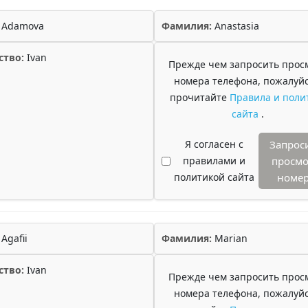
Adamova
Фамилия:
Anastasia
ство:
Ivan
Прежде чем запросить прос
номера телефона, пожалуйс
прочитайте
Правила и поли
сайта
.
Я согласен с
Запрос
правилами и
просмо
политикой сайта
номе
Agafii
Фамилия:
Marian
ство:
Ivan
Прежде чем запросить прос
номера телефона, пожалуйс