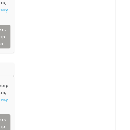
та,
тику
ить
тр
ра
мотр
та,
тику
ить
тр