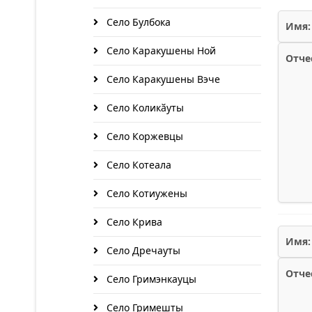
Село Булбока
Имя:
Село Каракушены Ной
Отче
Село Каракушены Вэче
Село Коликӑуты
Село Коржевцы
Село Котеала
Село Котиужены
Село Крива
Имя:
Село Дречауты
Отче
Село Гримэнкауцы
Село Гримешты