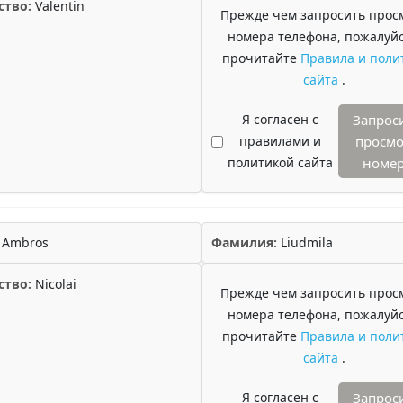
ство:
Valentin
Прежде чем запросить прос
номера телефона, пожалуйс
прочитайте
Правила и поли
сайта
.
Я согласен с
Запрос
правилами и
просмо
политикой сайта
номе
Ambros
Фамилия:
Liudmila
ство:
Nicolai
Прежде чем запросить прос
номера телефона, пожалуйс
прочитайте
Правила и поли
сайта
.
Я согласен с
Запрос