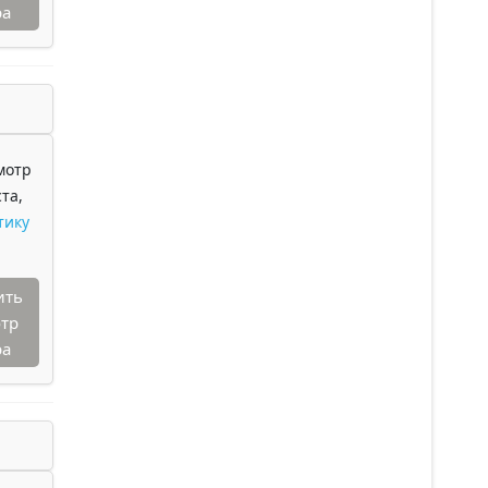
ра
мотр
та,
тику
ить
тр
ра