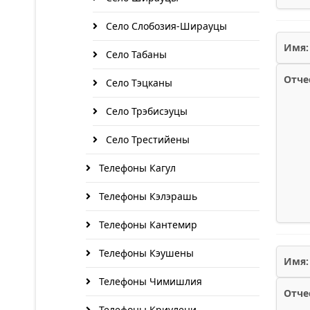
Село Слобозия-Ширауцы
Имя:
Село Табаны
Отче
Село Тэцканы
Село Трэбисэуцы
Село Трестийены
Телефоны Кагул
Телефоны Кэлэрашь
Телефоны Кантемир
Телефоны Кэушены
Имя:
Телефоны Чимишлия
Отче
Телефоны Криулени