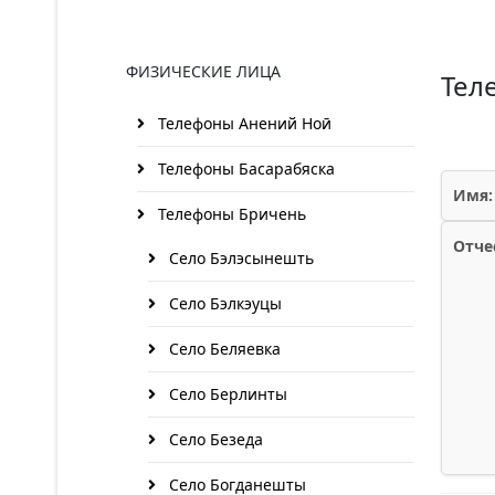
ФИЗИЧЕСКИЕ ЛИЦА
Тел
Телефоны Анений Ноӣ
Телефоны Басарабяска
Имя:
Телефоны Бричень
Отче
Село Бэлэсынешть
Село Бэлкэуцы
Село Беляевка
Село Берлинты
Село Безеда
Село Богданешты