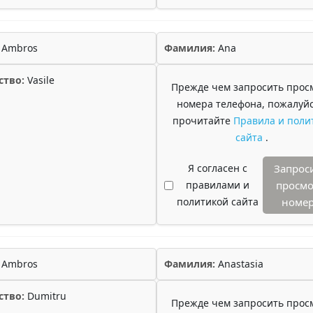
Ambros
Фамилия:
Ana
ство:
Vasile
Прежде чем запросить прос
номера телефона, пожалуйс
прочитайте
Правила и поли
сайта
.
Я согласен с
Запрос
правилами и
просмо
политикой сайта
номе
Ambros
Фамилия:
Anastasia
ство:
Dumitru
Прежде чем запросить прос