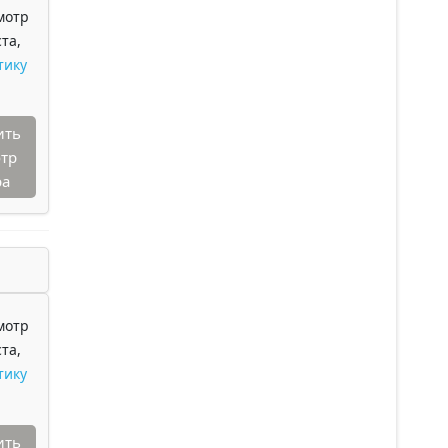
мотр
та,
тику
ить
тр
ра
мотр
та,
тику
ить