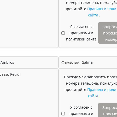
номера телефона, пожалуйс
прочитайте
Правила и поли
сайта
.
Я согласен с
Запрос
правилами и
просмо
политикой сайта
номе
Ambros
Фамилия:
Galina
ство:
Petru
Прежде чем запросить прос
номера телефона, пожалуйс
прочитайте
Правила и поли
сайта
.
Я согласен с
Запрос
правилами и
просмо