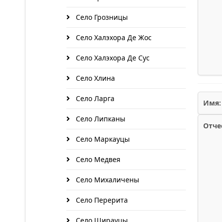
Село Грозницы
Село Халэхора Де Жос
Село Халэхора Де Сус
Село Хлина
Село Ларга
Имя:
Село Липканы
Отче
Село Маркауцы
Село Медвея
Село Михаличены
Село Перерита
Село Ширауцы