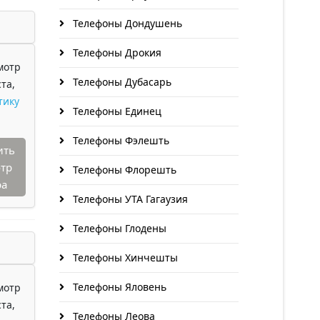
Телефоны Дондушень
Телефоны Дрокия
мотр
Телефоны Дубасарь
та,
тику
Телефоны Единец
Телефоны Фэлешть
ить
тр
Телефоны Флорешть
ра
Телефоны УТА Гагаузия
Телефоны Глодены
Телефоны Хинчешты
Телефоны Яловень
мотр
та,
Телефоны Леова