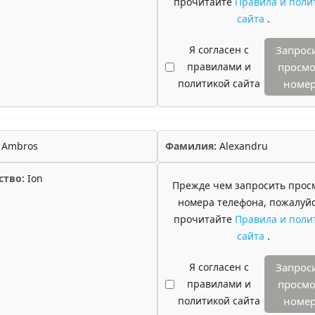
прочитайте
Правила и поли
сайта
.
Я согласен с
Запрос
правилами и
просмо
политикой сайта
номе
Ambros
Фамилия:
Alexandru
ство:
Ion
Прежде чем запросить прос
номера телефона, пожалуйс
прочитайте
Правила и поли
сайта
.
Я согласен с
Запрос
правилами и
просмо
политикой сайта
номе