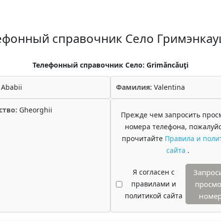
ефонный справочник Село Гримэнка
Телефонный справочник Село: Grimăncăuţi
Ababii
Фамилия:
Valentina
ство:
Gheorghii
Прежде чем запросить прос
номера телефона, пожалуйс
прочитайте
Правила и поли
сайта
.
Я согласен с
Запрос
правилами и
просмо
политикой сайта
номе