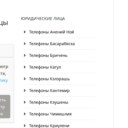
ЮРИДИЧЕСКИЕ ЛИЦА
уцы
Телефоны Анений Ноӣ
Телефоны Басарабяска
Телефоны Бричень
мотр
Телефоны Кагул
та,
Телефоны Кэлэрашь
тику
Телефоны Кантемир
ить
Телефоны Кэушены
тр
ра
Телефоны Чимишлия
Телефоны Криулени