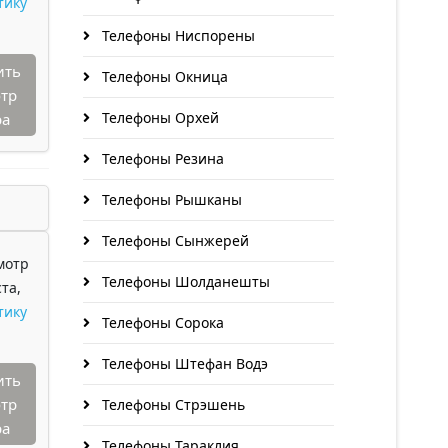
тику
Телефоны Ниспорены
ить
Телефоны Окница
тр
Телефоны Орхей
ра
Телефоны Резина
Телефоны Рышканы
Телефоны Сынжерей
мотр
Телефоны Шолданешты
та,
тику
Телефоны Сорока
Телефоны Штефан Водэ
ить
тр
Телефоны Стрэшень
ра
Телефоны Тараклия