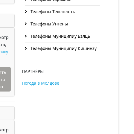
Телефоны Теленешть
Телефоны Унгены
Телефоны Муниципиу Бэлць
мотр
та,
Телефоны Муниципиу Кишинэу
тику
ПАРТНЁРЫ
ить
тр
Погода в Молдове
ра
мотр