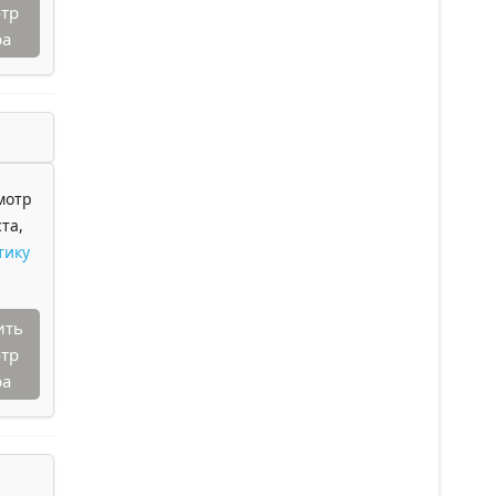
тр
ра
мотр
та,
тику
ить
тр
ра