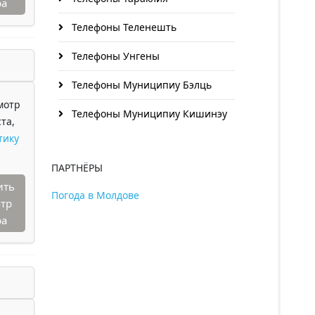
ра
Телефоны Теленешть
Телефоны Унгены
Телефоны Муниципиу Бэлць
мотр
Телефоны Муниципиу Кишинэу
та,
тику
ПАРТНЁРЫ
ить
Погода в Молдове
тр
ра