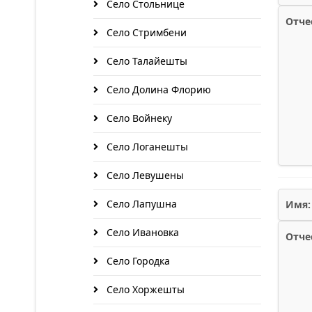
Село Стольнице
Отче
Село Стримбени
Село Талайешты
Село Долина Флорию
Село Войнеку
Село Логанешты
Село Левушены
Село Лапушна
Имя:
Село Ивановка
Отче
Село Городка
Село Хоржешты