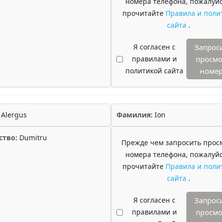
номера телефона, пожалуйс
прочитайте
Правила и поли
сайта
.
Я согласен с
Запрос
правилами и
просмо
политикой сайта
номе
Alergus
Фамилия:
Ion
ство:
Dumitru
Прежде чем запросить прос
номера телефона, пожалуйс
прочитайте
Правила и поли
сайта
.
Я согласен с
Запрос
правилами и
просмо