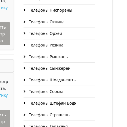
та,
тику
Телефоны Ниспорены
Телефоны Окница
ить
Телефоны Орхей
тр
ра
Телефоны Резина
Телефоны Рышканы
Телефоны Сынжерей
Телефоны Шолданешты
мотр
та,
Телефоны Сорока
тику
Телефоны Штефан Водэ
ить
Телефоны Стрэшень
тр
Телефоны Тараклия