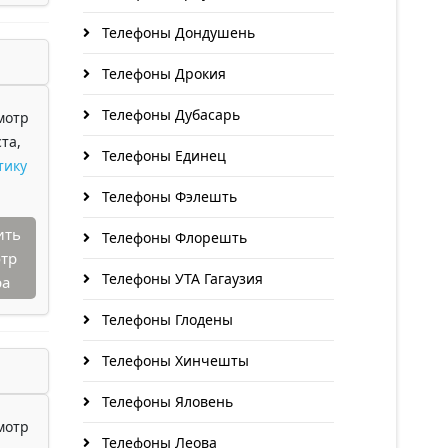
Телефоны Дондушень
Телефоны Дрокия
Телефоны Дубасарь
мотр
та,
Телефоны Единец
тику
Телефоны Фэлешть
ить
Телефоны Флорешть
тр
Телефоны УТА Гагаузия
ра
Телефоны Глодены
Телефоны Хинчешты
Телефоны Яловень
мотр
Телефоны Леова