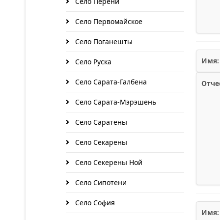
Село Перени
Село Первомайское
Село Поганешты
Имя:
Село Руска
Село Сарата-Галбена
Отче
Село Сарата-Мэрэшень
Село Саратены
Село Секарены
Село Секерены Ной
Село Сипотени
Село София
Имя: