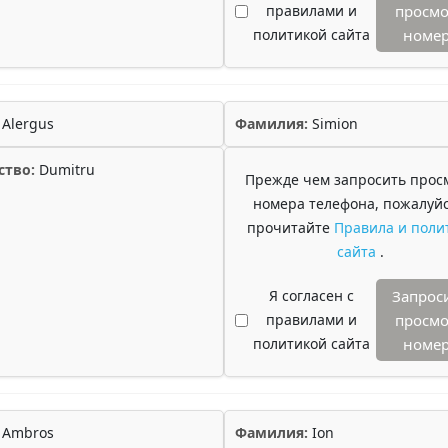
правилами и
просмо
политикой сайта
номе
Alergus
Фамилия:
Simion
ство:
Dumitru
Прежде чем запросить прос
номера телефона, пожалуйс
прочитайте
Правила и поли
сайта
.
Я согласен с
Запрос
правилами и
просмо
политикой сайта
номе
Ambros
Фамилия:
Ion