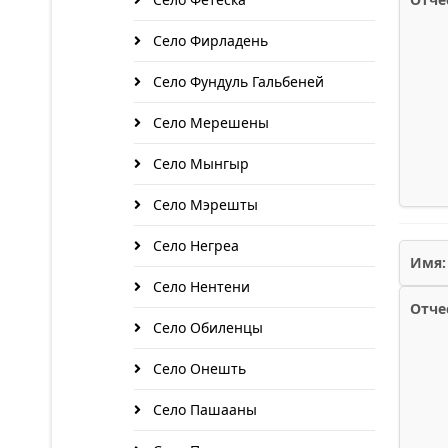
Село Фирладень
Село Фундуль Гальбеней
Село Мерешены
Село Мынгыр
Село Мэрешты
Село Негреа
Имя:
Село Нентени
Отче
Село Обиленцы
Село Онешть
Село Пашааны