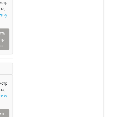
мотр
та,
тику
ить
тр
ра
мотр
та,
тику
ить