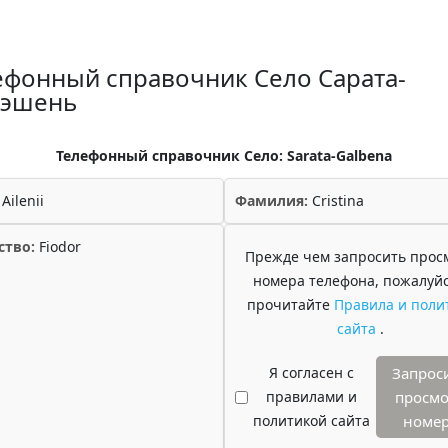
ефонный справочник Село Сарата-
эшень
Телефонный справочник Село: Sarata-Galbena
Ailenii
Фамилия:
Cristina
ство:
Fiodor
Прежде чем запросить прос
номера телефона, пожалуйс
прочитайте
Правила и поли
сайта
.
Я согласен с
Запрос
правилами и
просмо
политикой сайта
номе