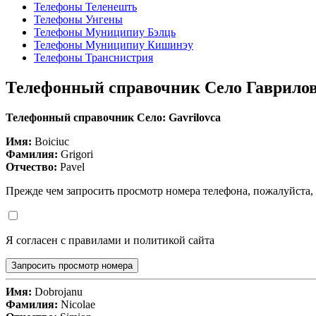
Телефоны Теленешть
Телефоны Унгены
Телефоны Муниципиу Бэлць
Телефоны Муниципиу Кишинэу
Телефоны Транснистрия
Телефонный справочник Село Гаврило
Телефонный справочник Село: Gavrilovca
Имя:
Boiciuc
Фамилия:
Grigori
Отчество:
Pavel
Прежде чем запросить просмотр номера телефона, пожалуйста,
Я согласен с правилами и политикой сайта
Запросить просмотр номера
Имя:
Dobrojanu
Фамилия:
Nicolae