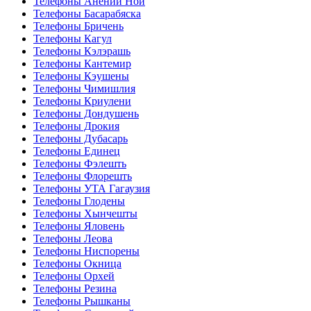
Телефоны Анений Ноӣ
Телефоны Басарабяска
Телефоны Бричень
Телефоны Кагул
Телефоны Кэлэрашь
Телефоны Кантемир
Телефоны Кэушены
Телефоны Чимишлия
Телефоны Криулени
Телефоны Дондушень
Телефоны Дрокия
Телефоны Дубасарь
Телефоны Единец
Телефоны Фэлешть
Телефоны Флорешть
Телефоны УТА Гагаузия
Телефоны Глодены
Телефоны Хынчешты
Телефоны Яловень
Телефоны Леова
Телефоны Ниспорены
Телефоны Окница
Телефоны Орхей
Телефоны Резина
Телефоны Рышканы