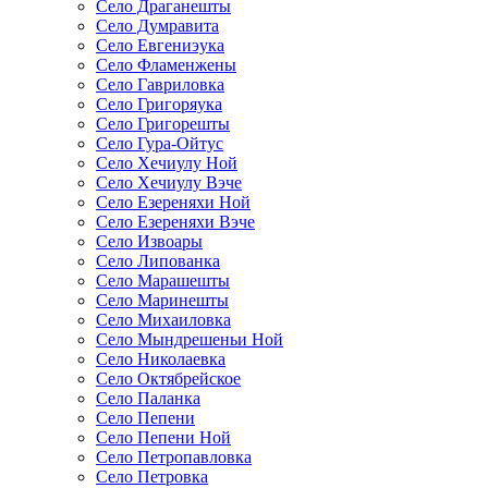
Село Драганешты
Село Думравита
Село Евгениэука
Село Фламенжены
Село Гавриловка
Село Григоряука
Село Григорешты
Село Гура-Ойтус
Село Хечиулу Ной
Село Хечиулу Вэче
Село Езереняхи Ной
Село Езереняхи Вэче
Село Извоары
Село Липованка
Село Марашешты
Село Маринешты
Село Михаиловка
Село Мындрешеньи Ной
Село Николаевка
Село Октябрейское
Село Паланка
Село Пепени
Село Пепени Ной
Село Петропавловка
Село Петровка