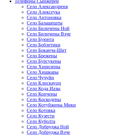
Телефоны Сынжерей
Село Александреня
Село Алексеука
Село Антоновка
Село Балашешты
Село Биличены Ной
Село Биличены Вэче
Село Буюнта
Село Боблетики
Село Боканча-Шит
Село Брежены
Село Бурсукены
Село Хирилены
Село Хишкары
Село Чучуйи
Село Клискауци
Село Кода Иазы
Село Копчены
Село Коскодены
Село Котуйжены Мики
Село Котовка
Село Кузести
Село Куболта
Село Добруджа Ной
Село Добруджа Вэче