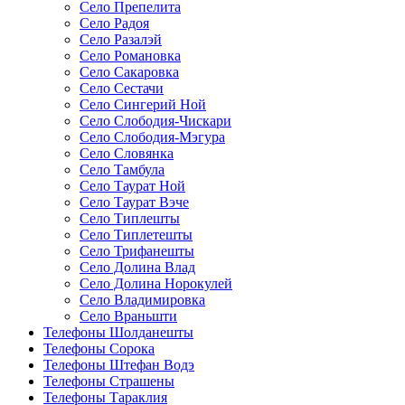
Село Препелита
Село Радоя
Село Разалэй
Село Романовка
Село Сакаровка
Село Сестачи
Село Сингерий Ной
Село Слободия-Чискари
Село Слободия-Мэгура
Село Словянка
Село Тамбула
Село Таурат Ной
Село Таурат Вэче
Село Типлешты
Село Типлетешты
Село Трифанешты
Село Долина Влад
Село Долина Норокулей
Село Владимировка
Село Враньшти
Телефоны Шолданешты
Телефоны Сорока
Телефоны Штефан Водэ
Телефоны Страшены
Телефоны Тараклия