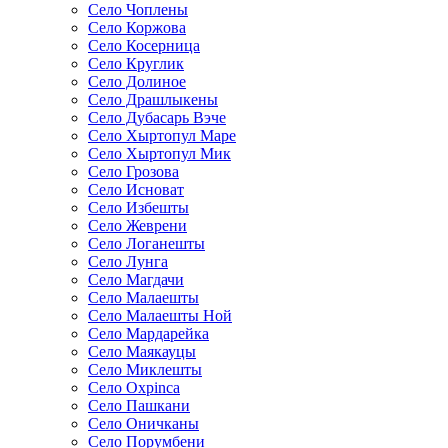
Село Чоплены
Село Коржова
Село Косерница
Село Круглик
Село Долиное
Село Драшлыкены
Село Дубасарь Вэче
Село Хыртопул Маре
Село Хыртопул Мик
Село Грозова
Село Исноват
Село Избешты
Село Жеврени
Село Логанешты
Село Лунга
Село Магдачи
Село Малаешты
Село Малаешты Ной
Село Мардарейка
Село Маякауцы
Село Миклешты
Село Охрinca
Село Пашкани
Село Оничканы
Село Порумбени