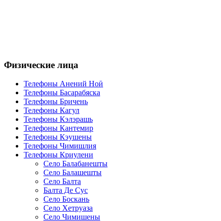
Физические лица
Телефоны Анений Ноӣ
Телефоны Басарабяска
Телефоны Бричень
Телефоны Кагул
Телефоны Кэлэрашь
Телефоны Кантемир
Телефоны Кэушены
Телефоны Чимишлия
Телефоны Криулени
Село Балабанешты
Село Балашешты
Село Балта
Балта Де Сус
Село Боскань
Село Хетруаза
Село Чимишены