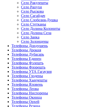
Село Ракулешты
Село Рацухи
Село Рыскова
Село Сагайдач
Село Слобозия-Душка
Село Стетканы
Село Долина Колониты
Село Долина Села
Село Заика
Село Золонцены
Телефоны Дондушень
Телефоны Дрокия
Телефоны Дубасарь
Телефоны Единец
Телефоны Фэлешть
Телефоны Флорешть
Телефоны УТА Гагаузия
Телефоны Глодены
Телефоны Хынчешты
Телефоны Яловень
Телефоны Леова
Телефоны Ниспорены
Телефоны Окница
Телефоны Орхей
Телефоны Резина