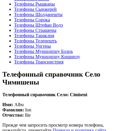
Телефоны Рышканы
Телефоны Сынжерей
Телефоны Шолданешты
Телефоны Сорока
Телефоны Штефан Водэ
Телефоны Страшены
Телефоны Тараклия
Телефоны Теленешть
Телефоны Унгены
Телефоны Муниципиу Бэлць
Телефоны Муниципиу Кишинэу
Телефоны Транснистрия
Телефонный справочник Село
Чимишены
Телефонный справочник Село: Cimiseni
Имя:
Albu
Фамилия:
Ion
Отчество:
Ilie
Прежде чем запросить просмотр номера телефона,
пожалуйста, прочитайте
Правила и политику сайта
.