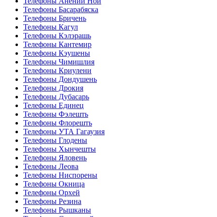
Телефоны Анений Ноӣ
Телефоны Басарабяска
Телефоны Бричень
Телефоны Кагул
Телефоны Кэлэрашь
Телефоны Кантемир
Телефоны Кэушены
Телефоны Чимишлия
Телефоны Криулени
Телефоны Дондушень
Телефоны Дрокия
Телефоны Дубасарь
Телефоны Единец
Телефоны Фэлешть
Телефоны Флорешть
Телефоны УТА Гагаузия
Телефоны Глодены
Телефоны Хынчешты
Телефоны Яловень
Телефоны Леова
Телефоны Ниспорены
Телефоны Окница
Телефоны Орхей
Телефоны Резина
Телефоны Рышканы