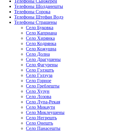
Телефоны Сынжерей
Телефоны Шолданешты
Телефоны Сорока
Телефоны Штефан Водэ
Телефоны Страшены
Село Буковка
Село Каприана
Село Хирянка
Село Кодрянка
Село Кожушна
Село Долна
Село Драгушены
Село Фагурены
Село Гэлэшть
Село Гэлэуза
Село Горное
Село Греблешты
Село Хузун
Село Лозова
Село Лупа-Рекая
Село Микаути
Село Миклеушены
Село Негрешть
Село Онешть
Село Панасешты