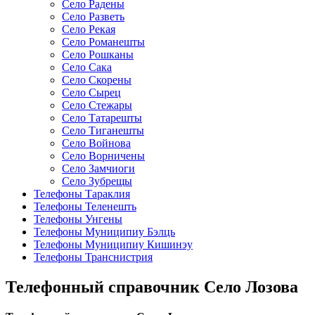
Село Радены
Село Разветь
Село Рекая
Село Романешты
Село Рошканы
Село Сака
Село Скорены
Село Сырец
Село Стежары
Село Татарешты
Село Тиганешты
Село Войнова
Село Ворничены
Село Замчиоги
Село Зубрещы
Телефоны Тараклия
Телефоны Теленешть
Телефоны Унгены
Телефоны Муниципиу Бэлць
Телефоны Муниципиу Кишинэу
Телефоны Транснистрия
Телефонный справочник Село Лозова