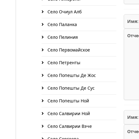
Село Очиул Алб
Имя:
Село Паланка
Отче
Село Пелиния
Село Первомайское
Село Петренты
Село Попешты Де Жос
Село Попешты Де Сус
Село Попешты Ной
Село Салвирии Ной
Имя:
Село Салвирии Вэче
Отче
Село Сергеева