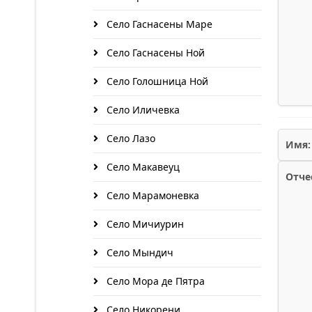
Село Гаснасены Маре
Село Гаснасены Ной
Село Голошница Ной
Село Иличевка
Село Лазо
Имя:
Село Макавеуц
Отче
Село Марамоневка
Село Мичиурин
Село Мындич
Село Мора де Пятра
Село Никорени