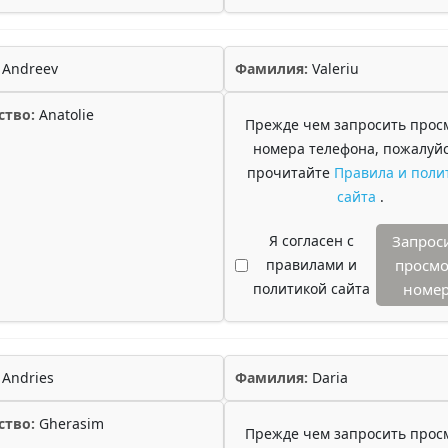
Andreev
Фамилия:
Valeriu
ство:
Anatolie
Прежде чем запросить прос
номера телефона, пожалуйс
прочитайте
Правила и поли
сайта
.
Я согласен с
Запрос
правилами и
просмо
политикой сайта
номе
Andries
Фамилия:
Daria
ство:
Gherasim
Прежде чем запросить прос