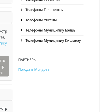
Телефоны Теленешть
Телефоны Унгены
Телефоны Муниципиу Бэлць
мотр
та,
Телефоны Муниципиу Кишинэу
тику
ПАРТНЁРЫ
ить
тр
Погода в Молдове
ра
мотр