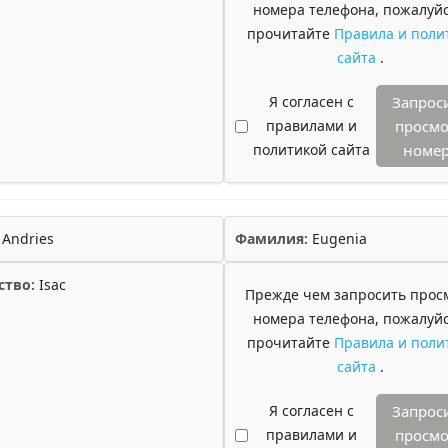
номера телефона, пожалуйс
прочитайте
Правила и поли
сайта
.
Я согласен с
Запрос
правилами и
просмо
политикой сайта
номе
Andries
Фамилия:
Eugenia
ство:
Isac
Прежде чем запросить прос
номера телефона, пожалуйс
прочитайте
Правила и поли
сайта
.
Я согласен с
Запрос
правилами и
просмо