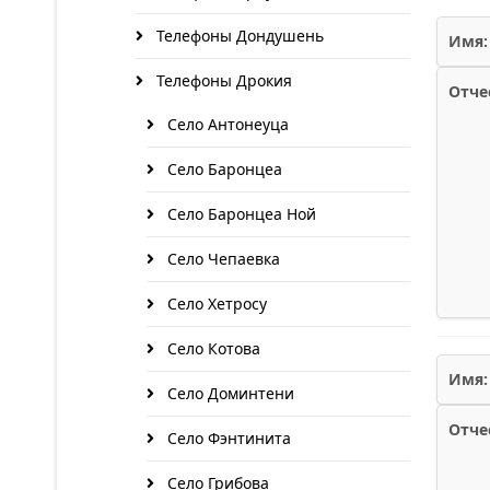
Телефоны Дондушень
Имя:
Телефоны Дрокия
Отче
Село Антонеуца
Село Баронцеа
Село Баронцеа Ной
Село Чепаевка
Село Хетросу
Село Котова
Имя:
Село Доминтени
Отче
Село Фэнтинита
Село Грибова