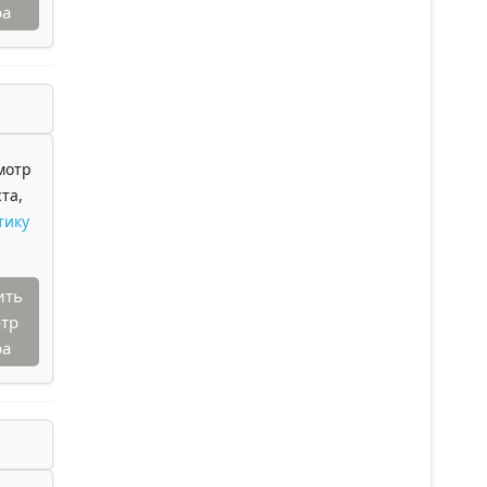
ра
мотр
та,
тику
ить
тр
ра