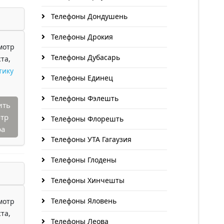
Телефоны Дондушень
Телефоны Дрокия
мотр
Телефоны Дубасарь
та,
тику
Телефоны Единец
Телефоны Фэлешть
ить
тр
Телефоны Флорешть
ра
Телефоны УТА Гагаузия
Телефоны Глодены
Телефоны Хинчешты
Телефоны Яловень
мотр
та,
Телефоны Леова