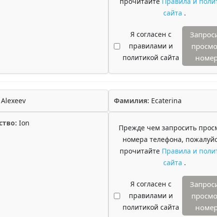
прочитайте
Правила и поли
сайта
.
Я согласен с
Запрос
правилами и
просмо
политикой сайта
номе
Alexeev
Фамилия:
Ecaterina
ство:
Ion
Прежде чем запросить прос
номера телефона, пожалуйс
прочитайте
Правила и поли
сайта
.
Я согласен с
Запрос
правилами и
просмо
политикой сайта
номе