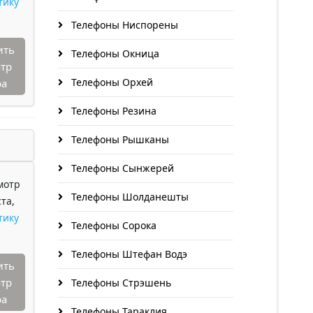
тику
Телефоны Ниспорены
ить
Телефоны Окница
тр
Телефоны Орхей
ра
Телефоны Резина
Телефоны Рышканы
Телефоны Сынжерей
мотр
Телефоны Шолданешты
та,
тику
Телефоны Сорока
Телефоны Штефан Водэ
ить
тр
Телефоны Стрэшень
ра
Телефоны Тараклия