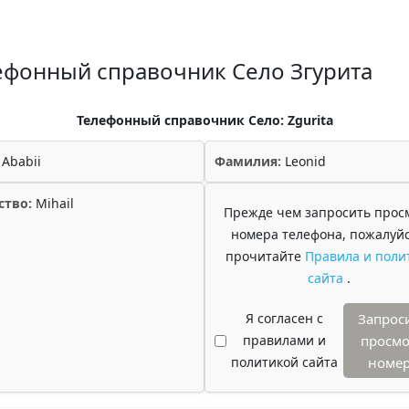
ефонный справочник Село Згурита
Телефонный справочник Село: Zgurita
Ababii
Фамилия:
Leonid
ство:
Mihail
Прежде чем запросить прос
номера телефона, пожалуйс
прочитайте
Правила и поли
сайта
.
Я согласен с
Запрос
правилами и
просмо
политикой сайта
номе