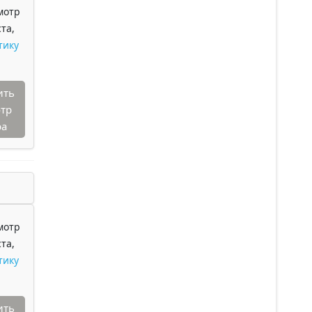
мотр
та,
тику
ить
тр
ра
мотр
та,
тику
ить