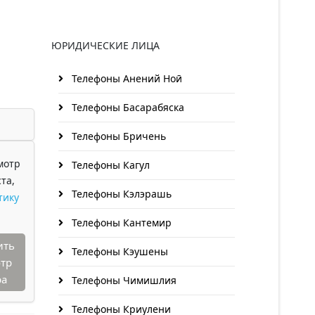
ЮРИДИЧЕСКИЕ ЛИЦА
Телефоны Анений Ноӣ
Телефоны Басарабяска
Телефоны Бричень
мотр
Телефоны Кагул
та,
Телефоны Кэлэрашь
тику
Телефоны Кантемир
ить
Телефоны Кэушены
тр
ра
Телефоны Чимишлия
Телефоны Криулени