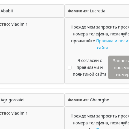
Ababii
Фамилия:
Lucretia
ство:
Vladimir
Прежде чем запросить прос
номера телефона, пожалуйс
прочитайте
Правила и поли
сайта
.
Я согласен с
Запрос
правилами и
просмо
политикой сайта
номе
Agrigoroaiei
Фамилия:
Gheorghe
ство:
Vladimir
Прежде чем запросить прос
номера телефона, пожалуйс