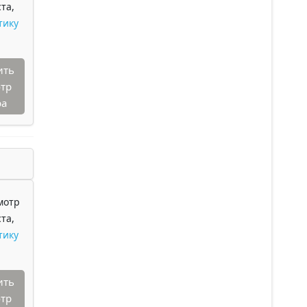
та,
тику
ить
тр
ра
мотр
та,
тику
ить
тр