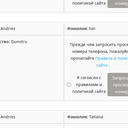
политикой сайта
номе
Andries
Фамилия:
Ion
ство:
Dumitru
Прежде чем запросить прос
номера телефона, пожалуйс
прочитайте
Правила и поли
сайта
.
Я согласен с
Запрос
правилами и
просмо
политикой сайта
номе
Andries
Фамилия:
Tatiana