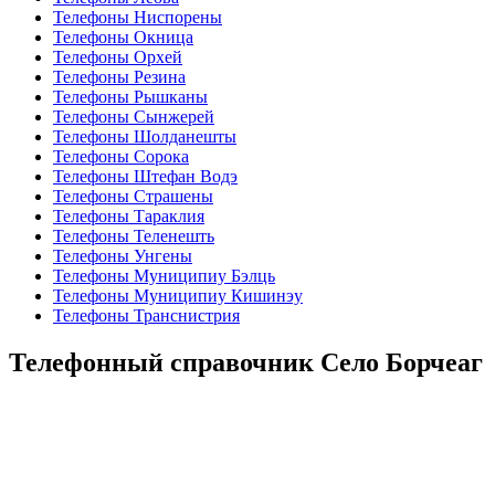
Телефоны Ниспорены
Телефоны Окница
Телефоны Орхей
Телефоны Резина
Телефоны Рышканы
Телефоны Сынжерей
Телефоны Шолданешты
Телефоны Сорока
Телефоны Штефан Водэ
Телефоны Страшены
Телефоны Тараклия
Телефоны Теленешть
Телефоны Унгены
Телефоны Муниципиу Бэлць
Телефоны Муниципиу Кишинэу
Телефоны Транснистрия
Телефонный справочник Село Борчеаг