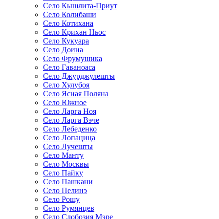
Село Кышлита-Приут
Село Колибаши
Село Котихана
Село Крихан Ньос
Село Кукуара
Село Доина
Село Фрумушика
Село Гаваноаса
Село Джурджулешты
Село Хулубоя
Село Ясная Поляна
Село Южное
Село Ларга Ноя
Село Ларга Вэче
Село Лебеденко
Село Лопацица
Село Лучешты
Село Манту
Село Москвы
Село Пайку
Село Пашкани
Село Пелинэ
Село Рошу
Село Румянцев
Село Слобозия Мэре