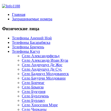
Главная
Запрашиваемые номера
Физические лица
Телефоны Анений Ноӣ
Телефоны Басарабяска
Телефоны Бричень
Телефоны Кагул
Село Александрфельд
Село Александр Иоан Куза
Село Андрушул Де Жос
Село Андрушул Де Сус
Село Бадикул Молдованеск
Село Бауурчи Молдовани
Село Борчеаг
Село Брынза
Село Букурия
Село Бурлэчень
Село Бурлаку
Село Хиоселия Мэре
Село Чирканы