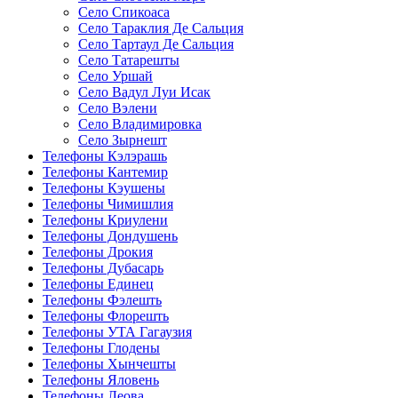
Село Спикоаса
Село Тараклия Де Сальция
Село Тартаул Де Сальция
Село Татарешты
Село Уршай
Село Вадул Луи Исак
Село Вэлени
Село Владимировка
Село Зырнешт
Телефоны Кэлэрашь
Телефоны Кантемир
Телефоны Кэушены
Телефоны Чимишлия
Телефоны Криулени
Телефоны Дондушень
Телефоны Дрокия
Телефоны Дубасарь
Телефоны Единец
Телефоны Фэлешть
Телефоны Флорешть
Телефоны УТА Гагаузия
Телефоны Глодены
Телефоны Хынчешты
Телефоны Яловень
Телефоны Леова