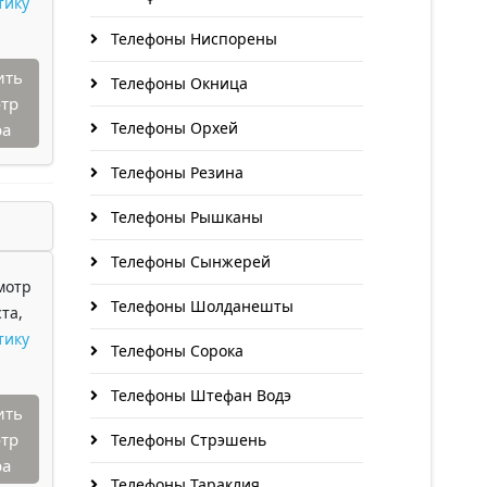
тику
Телефоны Ниспорены
ить
Телефоны Окница
тр
Телефоны Орхей
ра
Телефоны Резина
Телефоны Рышканы
Телефоны Сынжерей
мотр
Телефоны Шолданешты
та,
тику
Телефоны Сорока
Телефоны Штефан Водэ
ить
тр
Телефоны Стрэшень
ра
Телефоны Тараклия