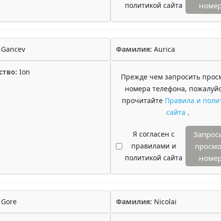
политикой сайта
номе
Gancev
Фамилия:
Aurica
ство:
Ion
Прежде чем запросить прос
номера телефона, пожалуйс
прочитайте
Правила и поли
сайта
.
Я согласен с
Запрос
правилами и
просмо
политикой сайта
номе
Gore
Фамилия:
Nicolai