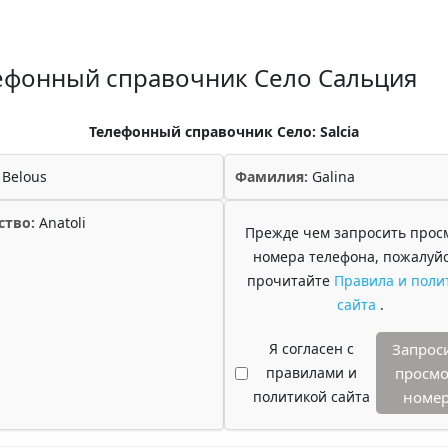
ефонный справочник Село Сальция
Телефонный справочник Село: Salcia
Belous
Фамилия:
Galina
ство:
Anatoli
Прежде чем запросить прос
номера телефона, пожалуйс
прочитайте
Правила и поли
сайта
.
Я согласен с
Запрос
правилами и
просмо
политикой сайта
номе