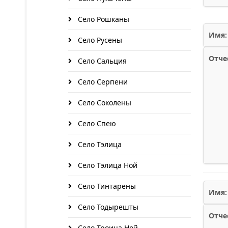
Село Рошканы
Имя:
Село Русены
Отче
Село Сальция
Село Серпени
Село Соколены
Село Спею
Село Тэлица
Село Тэлица Ной
Село Тинтарены
Имя:
Село Тодырешты
Отче
Село Троица Ной