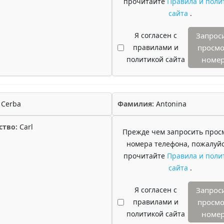
прочитайте
Правила и поли
сайта
.
Я согласен с
Запрос
правилами и
просмо
политикой сайта
номе
Cerba
Фамилия:
Antonina
ство:
Carl
Прежде чем запросить прос
номера телефона, пожалуйс
прочитайте
Правила и поли
сайта
.
Я согласен с
Запрос
правилами и
просмо
политикой сайта
номе