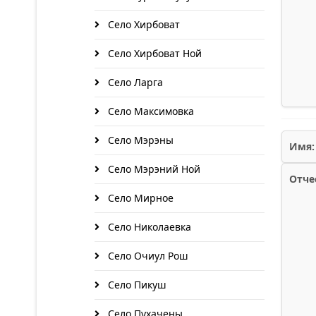
Село Хирбоват
Село Хирбоват Ной
Село Ларга
Село Максимовка
Село Мэрэны
Имя:
Село Мэрэний Ной
Отче
Село Мирное
Село Николаевка
Село Очиул Рош
Село Пикуш
Село Пухачены