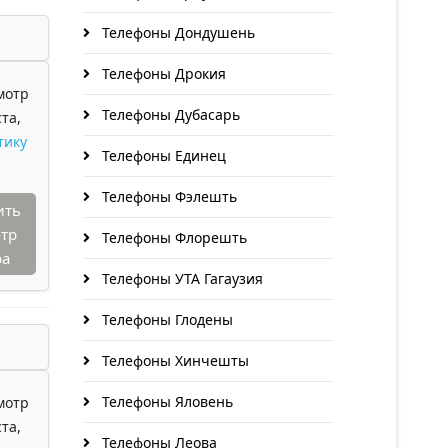
Телефоны Дондушень
Телефоны Дрокия
мотр
Телефоны Дубасарь
та,
тику
Телефоны Единец
Телефоны Фэлешть
ить
тр
Телефоны Флорешть
ра
Телефоны УТА Гагаузия
Телефоны Глодены
Телефоны Хинчешты
Телефоны Яловень
мотр
та,
Телефоны Леова