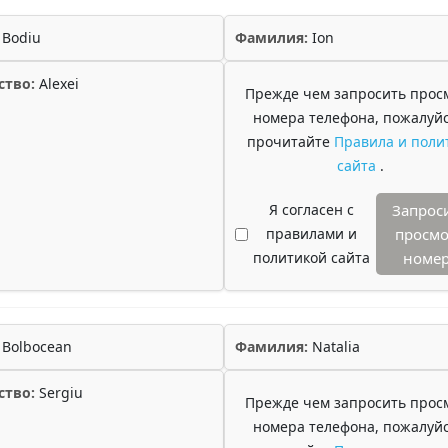
Bodiu
Фамилия:
Ion
ство:
Alexei
Прежде чем запросить прос
номера телефона, пожалуйс
прочитайте
Правила и поли
сайта
.
Я согласен с
Запрос
правилами и
просмо
политикой сайта
номе
Bolbocean
Фамилия:
Natalia
ство:
Sergiu
Прежде чем запросить прос
номера телефона, пожалуйс