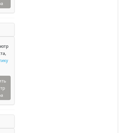
ра
мотр
та,
тику
ить
тр
ра