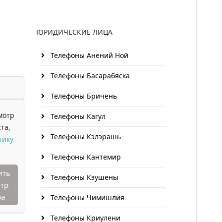
ЮРИДИЧЕСКИЕ ЛИЦА
Телефоны Анений Ноӣ
Телефоны Басарабяска
Телефоны Бричень
мотр
Телефоны Кагул
та,
Телефоны Кэлэрашь
тику
Телефоны Кантемир
ить
Телефоны Кэушены
тр
ра
Телефоны Чимишлия
Телефоны Криулени