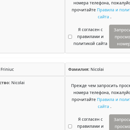
номера телефона, пожалуйс
прочитайте
Правила и поли
сайта
.
Я согласен с
Запрос
правилами и
просмо
политикой сайта
номе
Friniuc
Фамилия:
Nicolai
ство:
Nicolai
Прежде чем запросить прос
номера телефона, пожалуйс
прочитайте
Правила и поли
сайта
.
Я согласен с
Запрос
правилами и
просмо