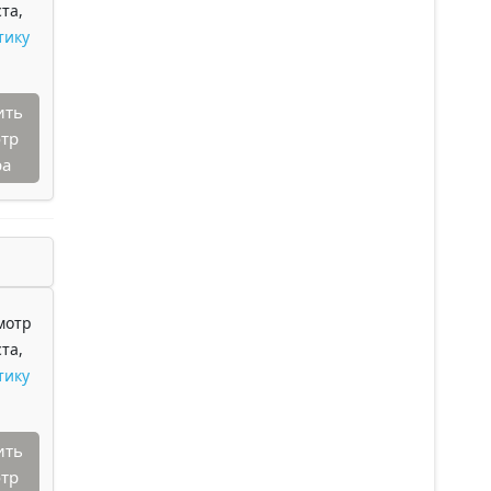
та,
тику
ить
тр
ра
мотр
та,
тику
ить
тр