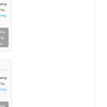
мотр
та,
тику
ить
тр
ра
мотр
та,
тику
ить