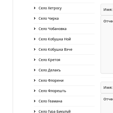
Село Хетросу
Имя:
Село Чирка
Отче
Село Чобановка
Село Кобушка Ной
Село Кобушка Вэче
Село Кретоя
Село Делакъ
Село Флорени
Имя:
Село Флорешть
Отче
Село Геамана
Село Гура Бикулуй