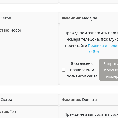
Cerba
Фамилия:
Nadejda
ство:
Fiodor
Прежде чем запросить прос
номера телефона, пожалуйс
прочитайте
Правила и поли
сайта
.
Я согласен с
Запрос
правилами и
просмо
политикой сайта
номе
Ciorba
Фамилия:
Dumitru
ство:
Ion
Прежде чем запросить прос