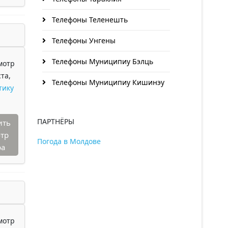
Телефоны Теленешть
Телефоны Унгены
Телефоны Муниципиу Бэлць
мотр
та,
Телефоны Муниципиу Кишинэу
тику
ПАРТНЁРЫ
ить
тр
Погода в Молдове
ра
мотр