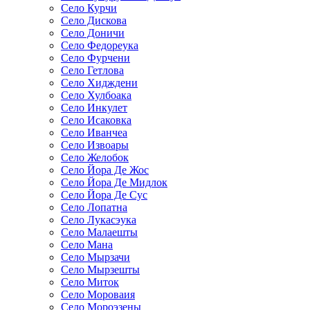
Село Курчи
Село Дискова
Село Доничи
Село Федореука
Село Фурчени
Село Гетлова
Село Хидждени
Село Хулбоака
Село Инкулет
Село Исаковка
Село Иванчеа
Село Извоары
Село Желобок
Село Йора Де Жос
Село Йора Де Мидлок
Село Йора Де Сус
Село Лопатна
Село Лукасэука
Село Малаешты
Село Мана
Село Мырзачи
Село Мырзешты
Село Миток
Село Мороваия
Село Мороэзены