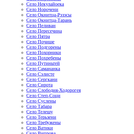
Село Некулайоека
Село Норочени
Село Окнитца-Рэзэсы
Село Окнитца-Тарань
Село Пеливан
Село Пересечина
Село Пятра
Село Почище
Село Подгорены
Село Похорники
Село Похребены
Село Путиньтей
Село Самананка
Село Сэлисте
Село Сергкани
Село Сирота
Село Слободия-Ходорогея
Село Степ-Соци
Село Суслены
Село Табара
Село Телешу
Село Терьзени
Село Требужены
Село Ватики
Село Випрова