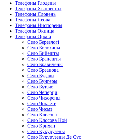
Телефоны Глодены
Телефоны Хынчешты
Телефоны Яловень
Телефоны Леова
Телефоны Ниспорены
Телефоны Окница
Телефоны Орхей
Село Березлогi
Село Болоханы
Село Бийешты
Село Бранешты
Село Бравичены
Село Бреанова
Село Будали
Село Бунгеры
Село Бұтачо
Село Чеперци
Село Чихорены
Село Чоклете
Село Чисмэ
Село Клосова
Село Клосова Ной
Село Крихан
Село Кукурузены
Село Кукурузены Де Сус