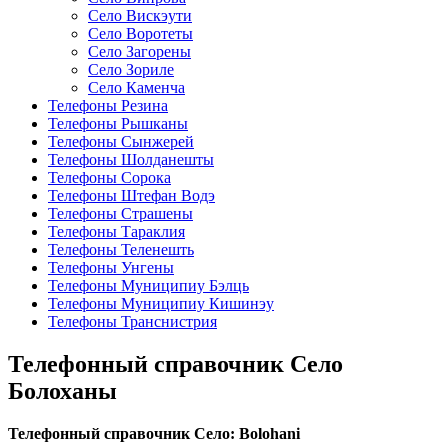
Село Вискэути
Село Воротеты
Село Загорены
Село Зориле
Село Каменча
Телефоны Резина
Телефоны Рышканы
Телефоны Сынжерей
Телефоны Шолданешты
Телефоны Сорока
Телефоны Штефан Водэ
Телефоны Страшены
Телефоны Тараклия
Телефоны Теленешть
Телефоны Унгены
Телефоны Муниципиу Бэлць
Телефоны Муниципиу Кишинэу
Телефоны Транснистрия
Телефонный справочник Село
Болоханы
Телефонный справочник Село: Bolohani