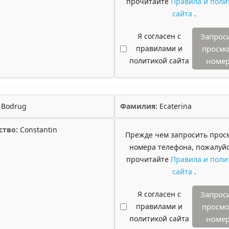
прочитайте
Правила и поли
сайта
.
Я согласен с
Запрос
правилами и
просмо
политикой сайта
номе
Bodrug
Фамилия:
Ecaterina
ство:
Constantin
Прежде чем запросить прос
номера телефона, пожалуйс
прочитайте
Правила и поли
сайта
.
Я согласен с
Запрос
правилами и
просмо
политикой сайта
номе