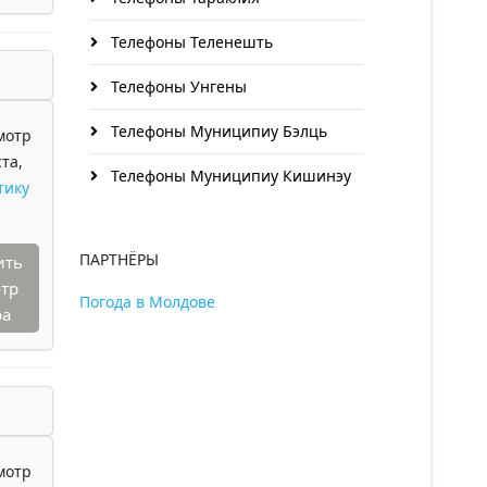
Телефоны Теленешть
Телефоны Унгены
Телефоны Муниципиу Бэлць
мотр
та,
Телефоны Муниципиу Кишинэу
тику
ПАРТНЁРЫ
ить
тр
Погода в Молдове
ра
мотр