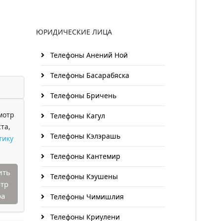
ЮРИДИЧЕСКИЕ ЛИЦА
Телефоны Анений Ноӣ
Телефоны Басарабяска
Телефоны Бричень
мотр
Телефоны Кагул
та,
Телефоны Кэлэрашь
тику
Телефоны Кантемир
ить
Телефоны Кэушены
тр
ра
Телефоны Чимишлия
Телефоны Криулени