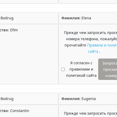
Bodrug
Фамилия:
Elena
ство:
Efim
Прежде чем запросить прос
номера телефона, пожалуйс
прочитайте
Правила и поли
сайта
.
Я согласен с
Запрос
правилами и
просмо
политикой сайта
номе
Bodrug
Фамилия:
Eugenia
ство:
Constantin
Прежде чем запросить прос