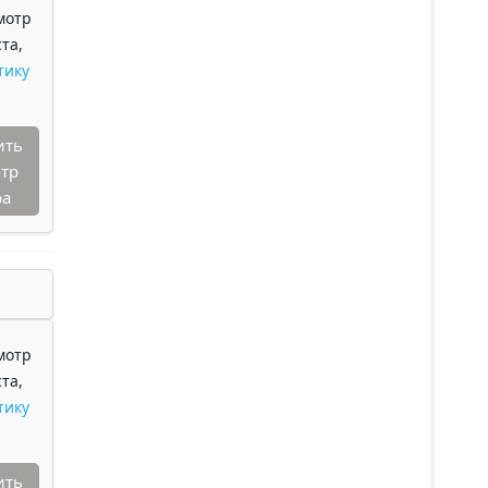
мотр
та,
тику
ить
тр
ра
мотр
та,
тику
ить