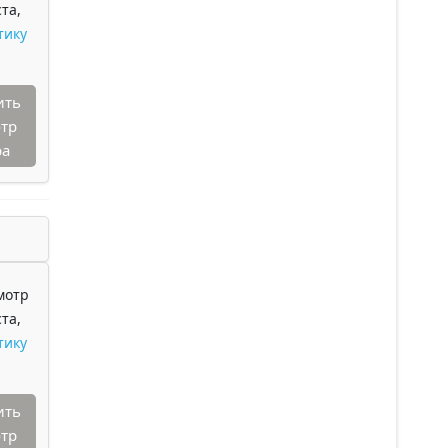
та,
тику
ить
тр
ра
мотр
та,
тику
ить
тр