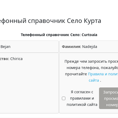
ефонный справочник Село Курта
Телефонный справочник Село: Curtoaia
Bejan
Фамилия:
Nadejda
ство:
Chirica
Прежде чем запросить прос
номера телефона, пожалуйс
прочитайте
Правила и поли
сайта
.
Я согласен с
Запрос
правилами и
просмо
политикой сайта
номе