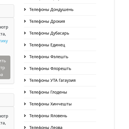
Телефоны Дондушень
Телефоны Дрокия
мотр
Телефоны Дубасарь
та,
тику
Телефоны Единец
Телефоны Фэлешть
ить
тр
Телефоны Флорешть
ра
Телефоны УТА Гагаузия
Телефоны Глодены
Телефоны Хинчешты
Телефоны Яловень
мотр
та,
Телефоны Леова