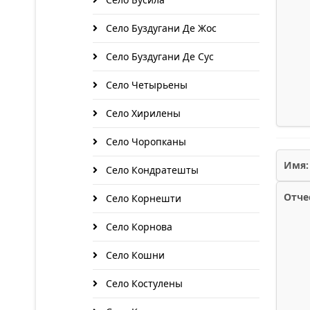
Село Буздугани Де Жос
Село Буздугани Де Сус
Село Четырьены
Село Хирилены
Село Чоропканы
Имя:
Село Кондратешты
Отче
Село Корнешти
Село Корнова
Село Кошни
Село Костулены