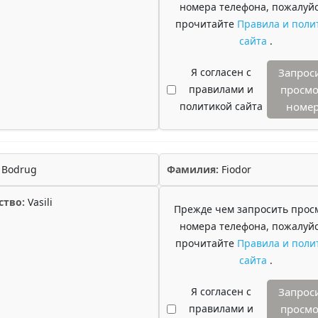
номера телефона, пожалуйс
прочитайте
Правила и поли
сайта
.
Я согласен с
Запрос
правилами и
просмо
политикой сайта
номе
Bodrug
Фамилия:
Fiodor
ство:
Vasili
Прежде чем запросить прос
номера телефона, пожалуйс
прочитайте
Правила и поли
сайта
.
Я согласен с
Запрос
правилами и
просмо