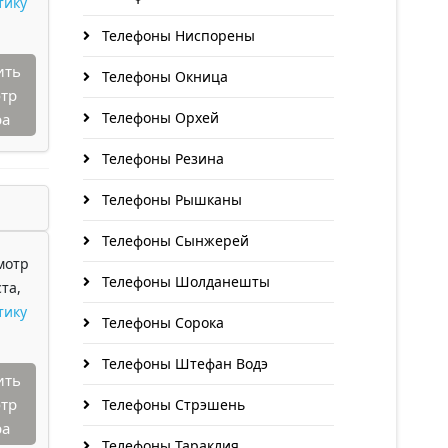
тику
Телефоны Ниспорены
ить
Телефоны Окница
тр
Телефоны Орхей
ра
Телефоны Резина
Телефоны Рышканы
Телефоны Сынжерей
мотр
Телефоны Шолданешты
та,
тику
Телефоны Сорока
Телефоны Штефан Водэ
ить
тр
Телефоны Стрэшень
ра
Телефоны Тараклия