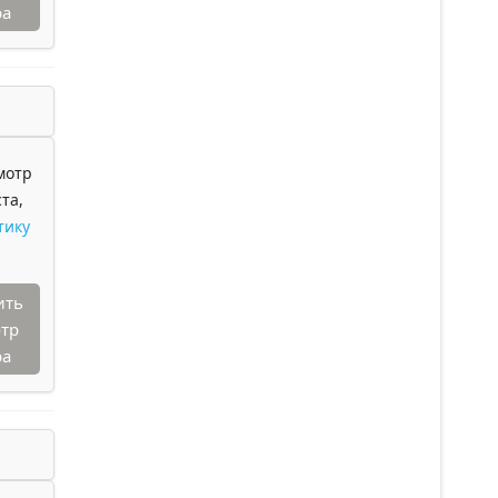
ра
мотр
та,
тику
ить
тр
ра