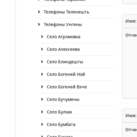
Телефоны Теленешть
Имя:
Телефоны Унгены
Отче
Село Агромовка
Село Алексеева
Село Блиндешты
Село Богеней Ной
Село Богеней Вэче
Село Бучумены
Село Булхак
Имя:
Село Бумбата
Отче
Село Бусила