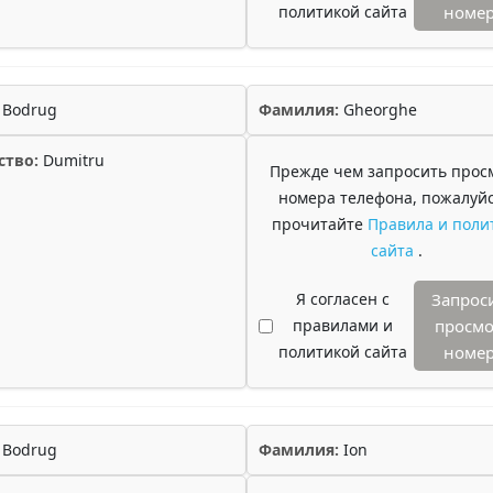
политикой сайта
номе
Bodrug
Фамилия:
Gheorghe
ство:
Dumitru
Прежде чем запросить прос
номера телефона, пожалуйс
прочитайте
Правила и поли
сайта
.
Я согласен с
Запрос
правилами и
просмо
политикой сайта
номе
Bodrug
Фамилия:
Ion