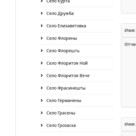
Село Курта
Село Дружба
Село Елизаветовка
Имя:
Село Флорены
Отче
Село Флорешть
Село Флоритоя Ной
Село Флоритоя Вэче
Село Фрасинешты
Село Германены
Село Грасены
Имя:
Село Грозаска