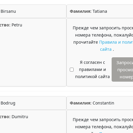
Birsanu
Фамилия:
Tatiana
ство:
Petru
Прежде чем запросить прос
номера телефона, пожалуйс
прочитайте
Правила и поли
сайта
.
Я согласен с
Запрос
правилами и
просмо
политикой сайта
номе
Bodrug
Фамилия:
Constantin
ство:
Dumitru
Прежде чем запросить прос
номера телефона, пожалуйс