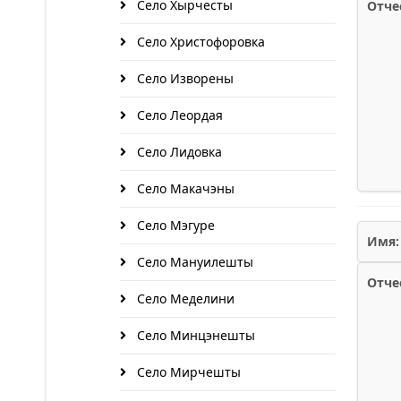
Село Хырчесты
Отче
Село Христофоровка
Село Изворены
Село Леордая
Село Лидовка
Село Макачэны
Село Мэгуре
Имя:
Село Мануилешты
Отче
Село Меделини
Село Минцэнешты
Село Мирчешты