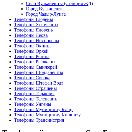
Село Вулканешты (Станция ЖД)
Город Вулканешты
Город Чадыр-Лунга
Телефоны Глодены
Телефоны Хынчешты
Телефоны Яловень
Телефоны Леова
Телефоны Ниспорены
Телефоны Окница
Телефоны Орхей
Телефоны Резина
Телефоны Рышканы
Телефоны Сынжерей
Телефоны Шолданешты
Телефоны Сорока
Телефоны Штефан Водэ
Телефоны Страшены
Телефоны Тараклия
Телефоны Теленешть
Телефоны Унгены
Телефоны Муниципиу Бэлць
Телефоны Муниципиу Кишинэу
Телефоны Транснистрия