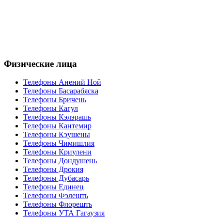
Физические лица
Телефоны Анений Ноӣ
Телефоны Басарабяска
Телефоны Бричень
Телефоны Кагул
Телефоны Кэлэрашь
Телефоны Кантемир
Телефоны Кэушены
Телефоны Чимишлия
Телефоны Криулени
Телефоны Дондушень
Телефоны Дрокия
Телефоны Дубасарь
Телефоны Единец
Телефоны Фэлешть
Телефоны Флорешть
Телефоны УТА Гагаузия