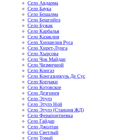
Село Авдарма
Село Баука
Село Бешалма
Село Бешгийоз
Село Бужак
Село Карбалья
Село Казаклия
Село Хиошелия Руса
Село Хирет-Лунга
Село Хырсова
Село Чок Майдан
Село Чизмичиой
Село Конгаз
Село Конгазцикуль Де Сус
Село Копчаки
Село Котовское
Село Дезгинея
Село Этулэ
Село Этулэ Ной
Село Этулэ (Станция ЖД)
Село Ферапонтиевка
Село Гайдар
Село Джолтаи
Село Светлый
Село Томай