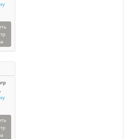
ку
ить
тр
ра
отр
,
ку
ить
тр
ра