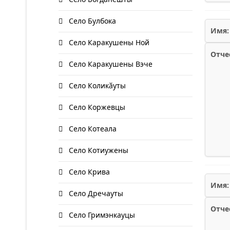
Село Булбока
Имя:
Село Каракушены Ной
Отче
Село Каракушены Вэче
Село Коликӑуты
Село Коржевцы
Село Котеала
Село Котиужены
Село Крива
Имя:
Село Дречауты
Отче
Село Гримэнкауцы