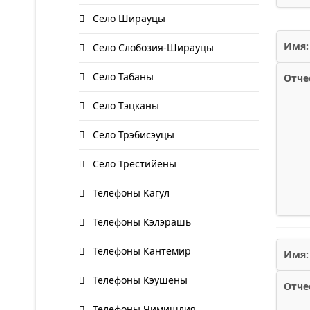
Село Ширауцы
Имя:
Село Слобозия-Ширауцы
Село Табаны
Отче
Село Тэцканы
Село Трэбисэуцы
Село Трестийены
Телефоны Кагул
Телефоны Кэлэрашь
Телефоны Кантемир
Имя:
Телефоны Кэушены
Отче
Телефоны Чимишлия