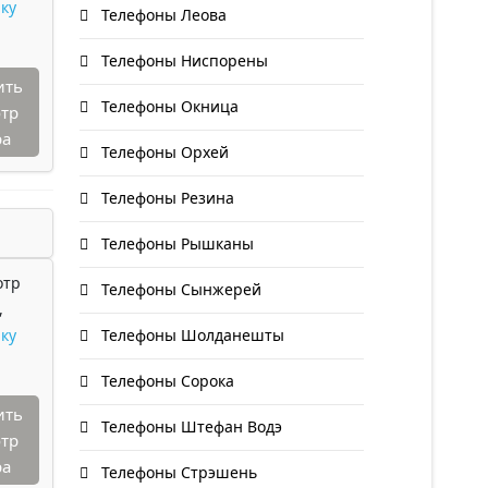
ку
Телефоны Леова
Телефоны Ниспорены
ить
Телефоны Окница
тр
ра
Телефоны Орхей
Телефоны Резина
Телефоны Рышканы
отр
Телефоны Сынжерей
,
ку
Телефоны Шолданешты
Телефоны Сорока
ить
Телефоны Штефан Водэ
тр
ра
Телефоны Стрэшень