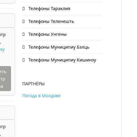
Телефоны Тараклия
Телефоны Теленешть
Телефоны Унгены
отр
,
Телефоны Муниципиу Бэлць
ку
Телефоны Муниципиу Кишинэу
ить
тр
ПАРТНЁРЫ
ра
Погода в Молдове
отр
,