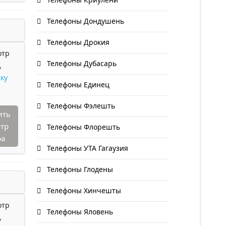
Телефоны Дондушень
Телефоны Дрокия
отр
Телефоны Дубасарь
,
ку
Телефоны Единец
Телефоны Фэлешть
ить
тр
Телефоны Флорешть
ра
Телефоны УТА Гагаузия
Телефоны Глодены
Телефоны Хинчешты
отр
Телефоны Яловень
,