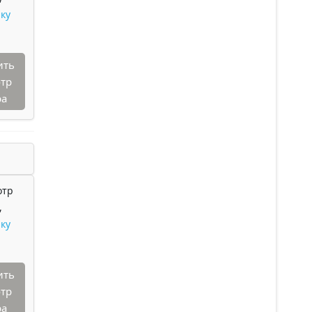
ку
ить
тр
ра
отр
,
ку
ить
тр
ра