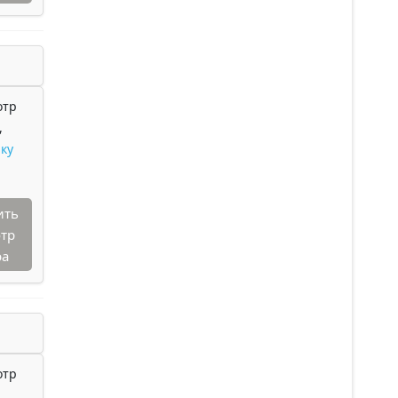
отр
,
ку
ить
тр
ра
отр
,