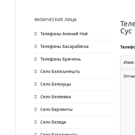
ФИЗИЧЕСКИЕ ЛИЦА
Тел
Сус
Телефоны Анений Ноӣ
Телефоны Басарабяска
Телефо
Телефоны Бричень
Имя:
Село Бэлэсынешть
Отче
Село Бэлкэуцы
Село Беляевка
Село Берлинты
Село Безеда
Село Богданешты