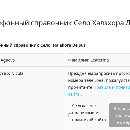
ефонный справочник Село Халэхора 
нный справочник Село: Halahora De Sus
Agaeva
Фамилия:
Ecaterina
ство:
Nicolai
Прежде чем запросить просм
номера телефона, пожалуйста
прочитайте
Правила и полити
сайта
.
Я согласен с
Запрос
правилами и
просмо
политикой сайта
номе