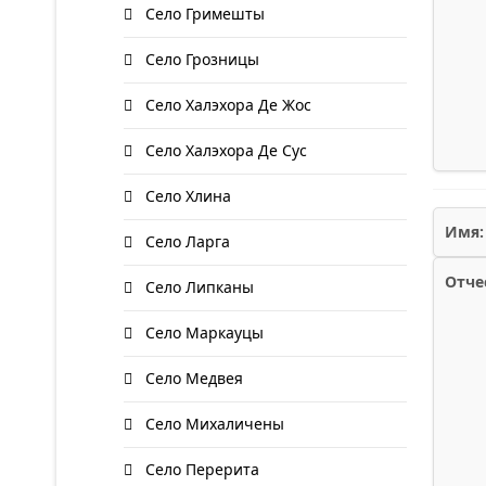
Село Гримешты
Село Грозницы
Село Халэхора Де Жос
Село Халэхора Де Сус
Село Хлина
Имя:
Село Ларга
Отче
Село Липканы
Село Маркауцы
Село Медвея
Село Михаличены
Село Перерита