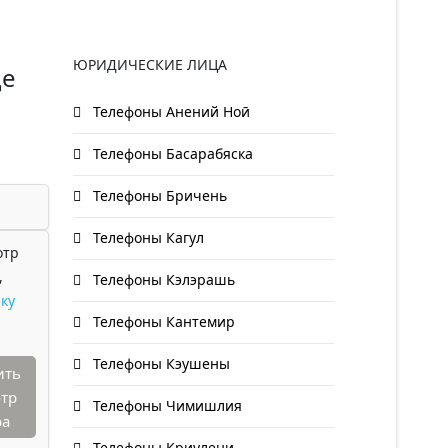
ЮРИДИЧЕСКИЕ ЛИЦА
Де
Телефоны Анений Ноӣ
Телефоны Басарабяска
Телефоны Бричень
Телефоны Кагул
отр
,
Телефоны Кэлэрашь
ку
Телефоны Кантемир
Телефоны Кэушены
ить
тр
Телефоны Чимишлия
ра
Телефоны Криулени