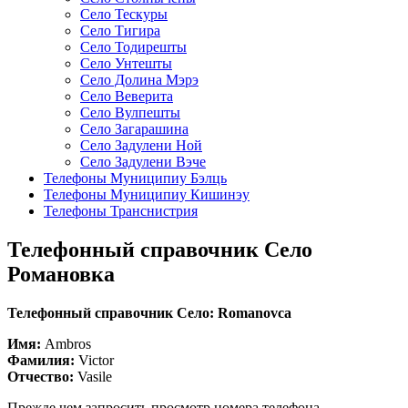
Село Тескуры
Село Тигира
Село Тодирешты
Село Унтешты
Село Долина Мэрэ
Село Веверита
Село Вулпешты
Село Загарашина
Село Задулени Ной
Село Задулени Вэче
Телефоны Муниципиу Бэлць
Телефоны Муниципиу Кишинэу
Телефоны Транснистрия
Телефонный справочник Село
Романовка
Телефонный справочник Село: Romanovca
Имя:
Ambros
Фамилия:
Victor
Отчество:
Vasile
Прежде чем запросить просмотр номера телефона,