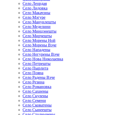
Село Леордая
Село Лидовка
Село Макачэны
Село Мэгуре
Село Мануилешты
Село Меделини
Село Минцэнешты
Село Мирчешты
Село Морены Ной
Село Морены Вэче
Село Нападены
Село Негурены Вэче
Село Нова Николаевка
Село Петрешты
Село Пырлита
Село Пояна
Село Радены Вэче
Село Резина
Село Романовка
Село Сахиены
Село Скулены
Село Семени
Село Сковатены
Село Сынеешты
Село Столнычены