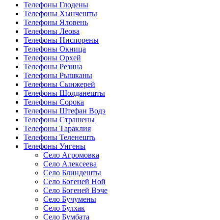
Телефоны Глодены
Телефоны Хынчешты
Телефоны Яловень
Телефоны Леова
Телефоны Ниспорены
Телефоны Окница
Телефоны Орхей
Телефоны Резина
Телефоны Рышканы
Телефоны Сынжерей
Телефоны Шолданешты
Телефоны Сорока
Телефоны Штефан Водэ
Телефоны Страшены
Телефоны Тараклия
Телефоны Теленешть
Телефоны Унгены
Село Агромовка
Село Алексеева
Село Блиндешты
Село Богеней Ной
Село Богеней Вэче
Село Бучумены
Село Булхак
Село Бумбата