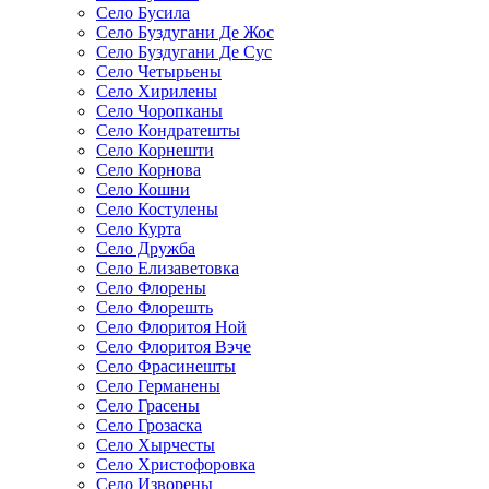
Село Бусила
Село Буздугани Де Жос
Село Буздугани Де Сус
Село Четырьены
Село Хирилены
Село Чоропканы
Село Кондратешты
Село Корнешти
Село Корнова
Село Кошни
Село Костулены
Село Курта
Село Дружба
Село Елизаветовка
Село Флорены
Село Флорешть
Село Флоритоя Ной
Село Флоритоя Вэче
Село Фрасинешты
Село Германены
Село Грасены
Село Грозаска
Село Хырчесты
Село Христофоровка
Село Изворены