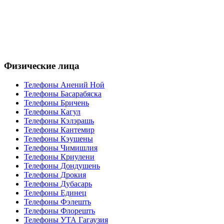
Физические лица
Телефоны Анений Ноӣ
Телефоны Басарабяска
Телефоны Бричень
Телефоны Кагул
Телефоны Кэлэрашь
Телефоны Кантемир
Телефоны Кэушены
Телефоны Чимишлия
Телефоны Криулени
Телефоны Дондушень
Телефоны Дрокия
Телефоны Дубасарь
Телефоны Единец
Телефоны Фэлешть
Телефоны Флорешть
Телефоны УТА Гагаузия