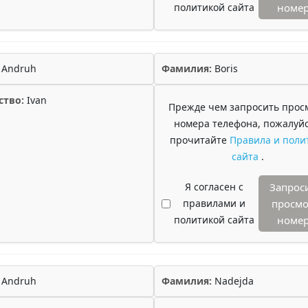
политикой сайта
номе
Andruh
Фамилия:
Boris
ство:
Ivan
Прежде чем запросить прос
номера телефона, пожалуйс
прочитайте
Правила и поли
сайта
.
Я согласен с
Запрос
правилами и
просмо
политикой сайта
номе
Andruh
Фамилия:
Nadejda