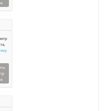
ра
мотр
та,
тику
ить
тр
ра