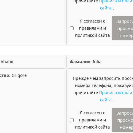
прочитайте
Правила и поли
сайта
.
Я согласен с
Запрос
правилами и
просмо
политикой сайта
номе
Ababii
Фамилия:
Iulia
ство:
Grigore
Прежде чем запросить прос
номера телефона, пожалуйс
прочитайте
Правила и поли
сайта
.
Я согласен с
Запрос
правилами и
просмо
политикой сайта
номе