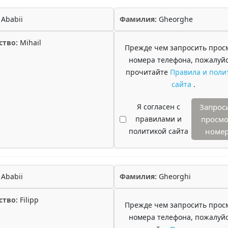
Ababii
Фамилия:
Gheorghe
ство:
Mihail
Прежде чем запросить прос
номера телефона, пожалуйс
прочитайте
Правила и поли
сайта
.
Я согласен с
Запрос
правилами и
просмо
политикой сайта
номе
Ababii
Фамилия:
Gheorghi
ство:
Filipp
Прежде чем запросить прос
номера телефона, пожалуйс