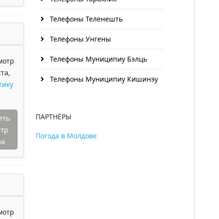
Телефоны Теленешть
Телефоны Унгены
Телефоны Муниципиу Бэлць
мотр
та,
Телефоны Муниципиу Кишинэу
тику
ПАРТНЁРЫ
ить
тр
Погода в Молдове
ра
мотр