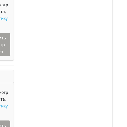
мотр
та,
тику
ить
тр
ра
мотр
та,
тику
ить