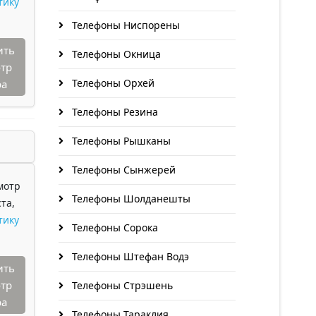
тику
Телефоны Ниспорены
ить
Телефоны Окница
тр
Телефоны Орхей
ра
Телефоны Резина
Телефоны Рышканы
Телефоны Сынжерей
мотр
Телефоны Шолданешты
та,
тику
Телефоны Сорока
Телефоны Штефан Водэ
ить
тр
Телефоны Стрэшень
ра
Телефоны Тараклия