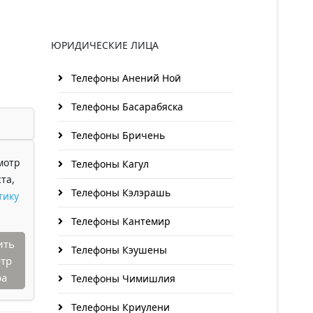
ЮРИДИЧЕСКИЕ ЛИЦА
Телефоны Анений Ноӣ
Телефоны Басарабяска
Телефоны Бричень
мотр
Телефоны Кагул
та,
Телефоны Кэлэрашь
тику
Телефоны Кантемир
ить
Телефоны Кэушены
тр
ра
Телефоны Чимишлия
Телефоны Криулени