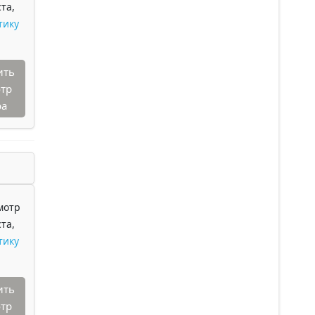
та,
тику
ить
тр
ра
мотр
та,
тику
ить
тр