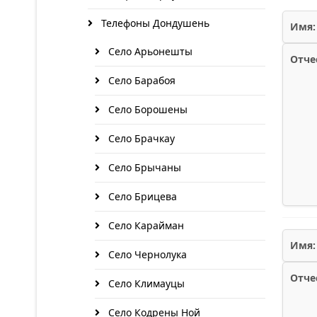
Телефоны Дондушень
Имя:
Село Арьонешты
Отче
Село Барабоя
Село Борошены
Село Брачкау
Село Брычаны
Село Брицева
Село Карайман
Имя:
Село Чернолука
Отче
Село Климауцы
Село Кодрены Ной