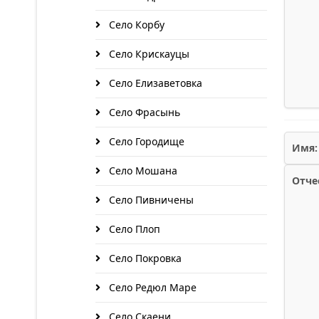
Село Корбу
Село Крискауцы
Село Елизаветовка
Село Фрасынь
Село Городище
Имя:
Село Мошана
Отче
Село Пивничены
Село Плоп
Село Покровка
Село Редюл Маре
Село Скаени