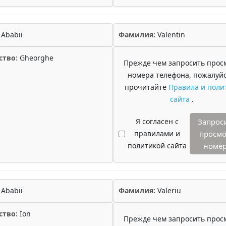
Ababii
Фамилия:
Valentin
ство:
Gheorghe
Прежде чем запросить прос
номера телефона, пожалуйс
прочитайте
Правила и поли
сайта
.
Я согласен с
Запрос
правилами и
просмо
политикой сайта
номе
Ababii
Фамилия:
Valeriu
ство:
Ion
Прежде чем запросить прос