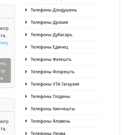
Телефоны Дондушень
Телефоны Дрокия
мотр
Телефоны Дубасарь
та,
тику
Телефоны Единец
Телефоны Фэлешть
ить
тр
Телефоны Флорешть
ра
Телефоны УТА Гагаузия
Телефоны Глодены
Телефоны Хинчешты
Телефоны Яловень
мотр
та,
Телефоны Леова