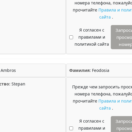
номера телефона, пожалуйс
прочитайте
Правила и поли
сайта
.
Я согласен с
Запрос
правилами и
просмо
политикой сайта
номе
Ambros
Фамилия:
Feodosia
ство:
Stepan
Прежде чем запросить прос
номера телефона, пожалуйс
прочитайте
Правила и поли
сайта
.
Я согласен с
Запрос
правилами и
просмо