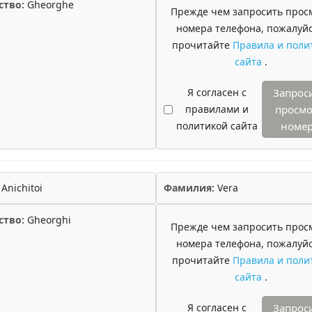
ство:
Gheorghe
Прежде чем запросить прос
номера телефона, пожалуйс
прочитайте
Правила и поли
сайта
.
Я согласен с
Запрос
правилами и
просмо
политикой сайта
номе
Anichitoi
Фамилия:
Vera
ство:
Gheorghi
Прежде чем запросить прос
номера телефона, пожалуйс
прочитайте
Правила и поли
сайта
.
Я согласен с
Запрос