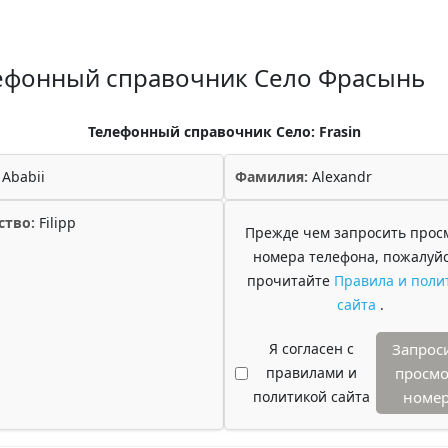
ефонный справочник Село Фрасынь
Телефонный справочник Село: Frasin
Ababii
Фамилия:
Alexandr
ство:
Filipp
Прежде чем запросить прос
номера телефона, пожалуйс
прочитайте
Правила и поли
сайта
.
Я согласен с
Запрос
правилами и
просмо
политикой сайта
номе