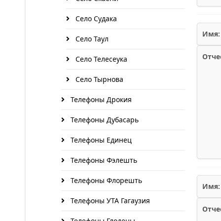
Село Судака
Имя:
Село Таул
Отче
Село Телесеука
Село Тырнова
Телефоны Дрокия
Телефоны Дубасарь
Телефоны Единец
Телефоны Фэлешть
Телефоны Флорешть
Имя:
Телефоны УТА Гагаузия
Отче
Телефоны Глодены