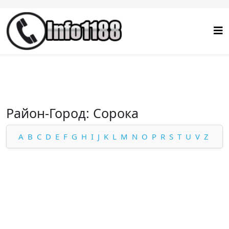
Район-Город: Сорока
A
B
C
D
E
F
G
H
I
J
K
L
M
N
O
P
R
S
T
U
V
Z