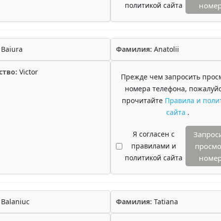
политикой сайта
номе
Baiura
Фамилия:
Anatolii
ство:
Victor
Прежде чем запросить прос
номера телефона, пожалуйс
прочитайте
Правила и поли
сайта
.
Я согласен с
Запрос
правилами и
просмо
политикой сайта
номе
Balaniuc
Фамилия:
Tatiana