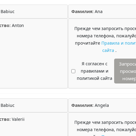
Babiuc
Фамилия:
Ana
ство:
Anton
Прежде чем запросить прос
номера телефона, пожалуйс
прочитайте
Правила и поли
сайта
.
Я согласен с
Запрос
правилами и
просмо
политикой сайта
номе
Babiuc
Фамилия:
Angela
ство:
Valerii
Прежде чем запросить прос
номера телефона, пожалуйс