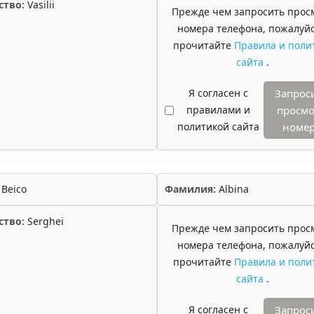
ство:
Vasilii
Прежде чем запросить прос
номера телефона, пожалуйс
прочитайте
Правила и поли
сайта
.
Я согласен с
Запрос
правилами и
просмо
политикой сайта
номе
Beico
Фамилия:
Albina
ство:
Serghei
Прежде чем запросить прос
номера телефона, пожалуйс
прочитайте
Правила и поли
сайта
.
Я согласен с
Запрос