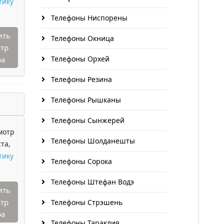
тику
Телефоны Ниспорены
ить
Телефоны Окница
тр
Телефоны Орхей
ра
Телефоны Резина
Телефоны Рышканы
Телефоны Сынжерей
мотр
Телефоны Шолданешты
та,
тику
Телефоны Сорока
Телефоны Штефан Водэ
ить
тр
Телефоны Стрэшень
ра
Телефоны Тараклия