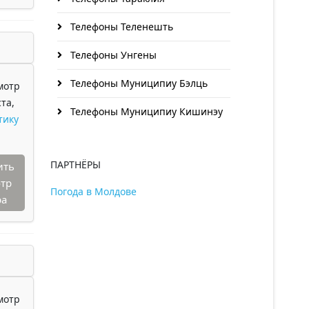
Телефоны Теленешть
Телефоны Унгены
Телефоны Муниципиу Бэлць
мотр
та,
Телефоны Муниципиу Кишинэу
тику
ПАРТНЁРЫ
ить
тр
Погода в Молдове
ра
мотр