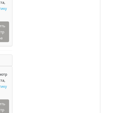
та,
тику
ить
тр
ра
мотр
та,
тику
ить
тр