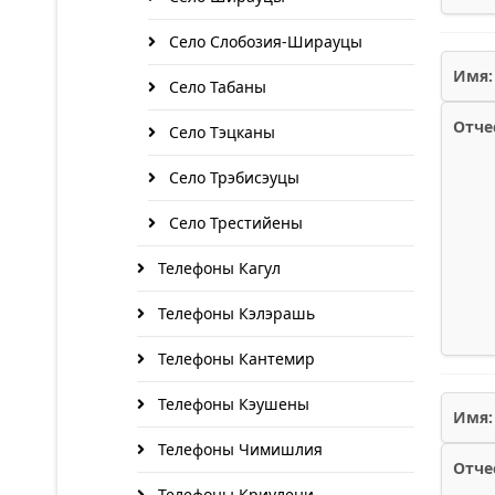
Село Слобозия-Ширауцы
Имя:
Село Табаны
Отче
Село Тэцканы
Село Трэбисэуцы
Село Трестийены
Телефоны Кагул
Телефоны Кэлэрашь
Телефоны Кантемир
Телефоны Кэушены
Имя:
Телефоны Чимишлия
Отче
Телефоны Криулени