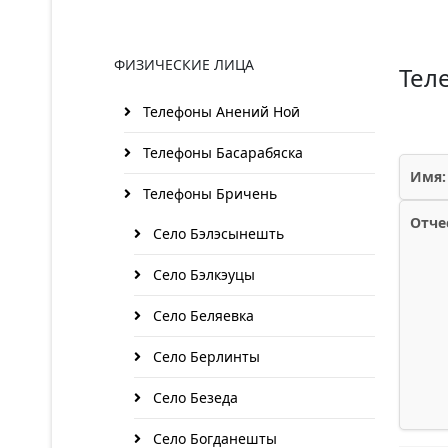
ФИЗИЧЕСКИЕ ЛИЦА
Тел
Телефоны Анений Ноӣ
Телефоны Басарабяска
Имя:
Телефоны Бричень
Отче
Село Бэлэсынешть
Село Бэлкэуцы
Село Беляевка
Село Берлинты
Село Безеда
Село Богданешты