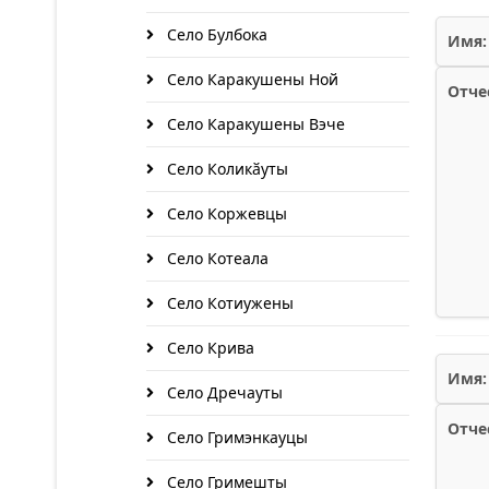
Село Булбока
Имя:
Село Каракушены Ной
Отче
Село Каракушены Вэче
Село Коликӑуты
Село Коржевцы
Село Котеала
Село Котиужены
Село Крива
Имя:
Село Дречауты
Отче
Село Гримэнкауцы
Село Гримешты