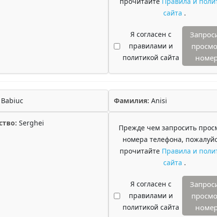
прочитайте
Правила и поли
сайта
.
Я согласен с
Запрос
правилами и
просмо
политикой сайта
номе
Babiuc
Фамилия:
Anisi
ство:
Serghei
Прежде чем запросить прос
номера телефона, пожалуйс
прочитайте
Правила и поли
сайта
.
Я согласен с
Запрос
правилами и
просмо
политикой сайта
номе