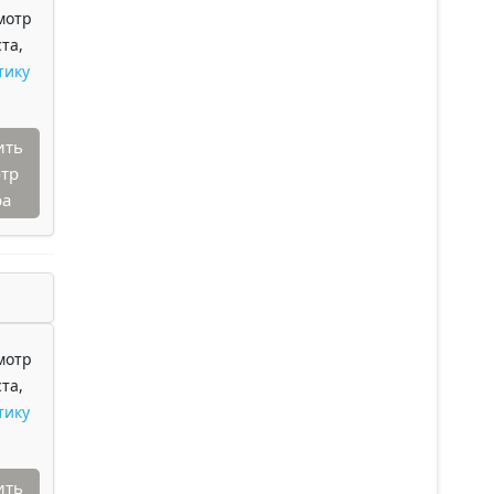
мотр
та,
тику
ить
тр
ра
мотр
та,
тику
ить