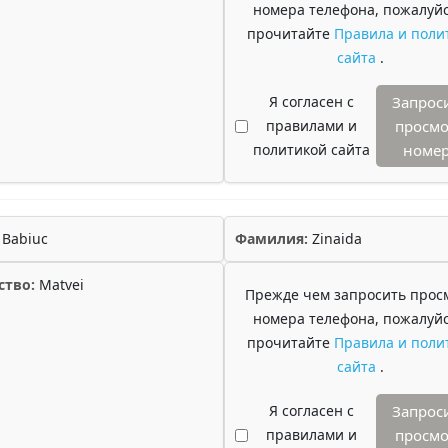
номера телефона, пожалуйс
прочитайте
Правила и поли
сайта
.
Я согласен с
Запрос
правилами и
просмо
политикой сайта
номе
Babiuc
Фамилия:
Zinaida
ство:
Matvei
Прежде чем запросить прос
номера телефона, пожалуйс
прочитайте
Правила и поли
сайта
.
Я согласен с
Запрос
правилами и
просмо