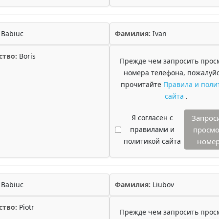
Babiuc
Фамилия:
Ivan
ство:
Boris
Прежде чем запросить прос
номера телефона, пожалуйс
прочитайте
Правила и поли
сайта
.
Я согласен с
Запрос
правилами и
просмо
политикой сайта
номе
Babiuc
Фамилия:
Liubov
ство:
Piotr
Прежде чем запросить прос