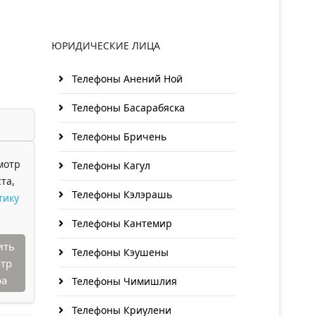
ЮРИДИЧЕСКИЕ ЛИЦА
Телефоны Анений Ноӣ
Телефоны Басарабяска
Телефоны Бричень
мотр
Телефоны Кагул
та,
Телефоны Кэлэрашь
тику
Телефоны Кантемир
ить
Телефоны Кэушены
тр
ра
Телефоны Чимишлия
Телефоны Криулени