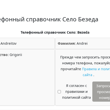
ефонный справочник Село Безеда
Телефонный справочник Село: Bezeda
Andreitov
Фамилия:
Andrei
ство:
Grigorii
Прежде чем запросить прос
номера телефона, пожалуйс
прочитайте
Правила и поли
сайта
.
Я согласен с
Запрос
правилами и
просмо
политикой сайта
номе