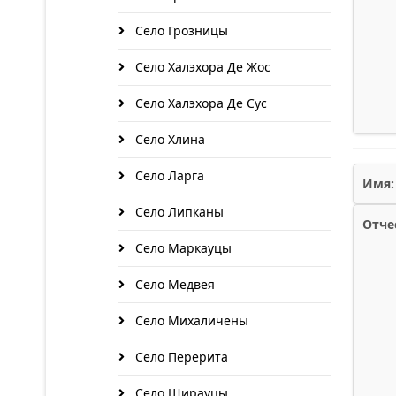
Село Грозницы
Село Халэхора Де Жос
Село Халэхора Де Сус
Село Хлина
Село Ларга
Имя:
Село Липканы
Отче
Село Маркауцы
Село Медвея
Село Михаличены
Село Перерита
Село Ширауцы