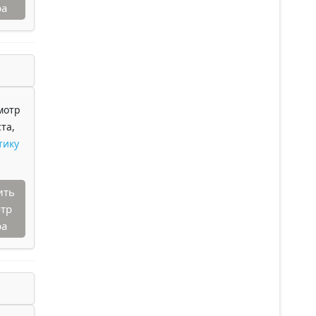
ра
мотр
та,
тику
ить
тр
ра