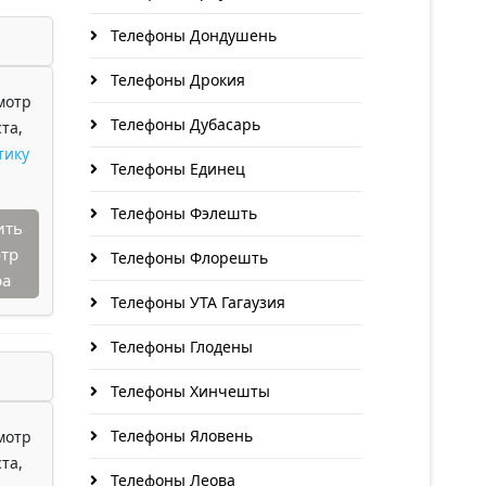
Телефоны Дондушень
Телефоны Дрокия
мотр
Телефоны Дубасарь
та,
тику
Телефоны Единец
Телефоны Фэлешть
ить
тр
Телефоны Флорешть
ра
Телефоны УТА Гагаузия
Телефоны Глодены
Телефоны Хинчешты
Телефоны Яловень
мотр
та,
Телефоны Леова