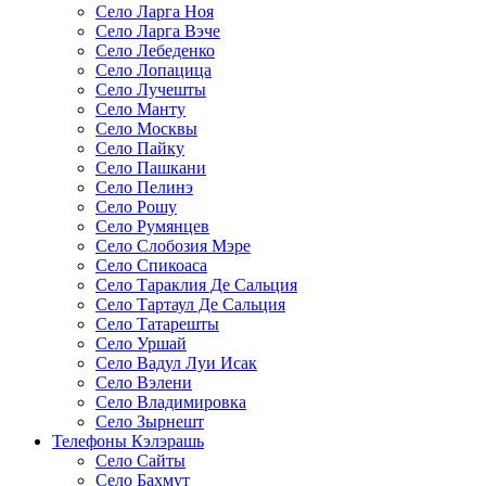
Село Ларга Ноя
Село Ларга Вэче
Село Лебеденко
Село Лопацица
Село Лучешты
Село Манту
Село Москвы
Село Пайку
Село Пашкани
Село Пелинэ
Село Рошу
Село Румянцев
Село Слобозия Мэре
Село Спикоаса
Село Тараклия Де Сальция
Село Тартаул Де Сальция
Село Татарешты
Село Уршай
Село Вадул Луи Исак
Село Вэлени
Село Владимировка
Село Зырнешт
Телефоны Кэлэрашь
Село Сайты
Село Бахмут