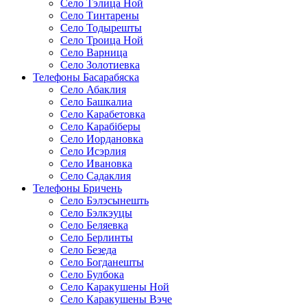
Село Тэлица Ной
Село Тинтарены
Село Тодырешты
Село Троица Ной
Село Варница
Село Золотиевка
Телефоны Басарабяска
Село Абаклия
Село Башкалиа
Село Карабетовка
Село Карабіберы
Село Иордановка
Село Исэрлия
Село Ивановка
Село Садаклия
Телефоны Бричень
Село Бэлэсынешть
Село Бэлкэуцы
Село Беляевка
Село Берлинты
Село Безеда
Село Богданешты
Село Булбока
Село Каракушены Ной
Село Каракушены Вэче