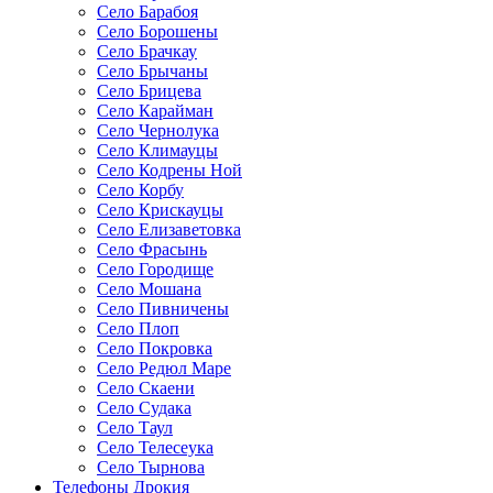
Село Барабоя
Село Борошены
Село Брачкау
Село Брычаны
Село Брицева
Село Карайман
Село Чернолука
Село Климауцы
Село Кодрены Ной
Село Корбу
Село Крискауцы
Село Елизаветовка
Село Фрасынь
Село Городище
Село Мошана
Село Пивничены
Село Плоп
Село Покровка
Село Редюл Маре
Село Скаени
Село Судака
Село Таул
Село Телесеука
Село Тырнова
Телефоны Дрокия