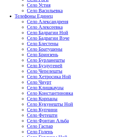
Село Устия
Село Васильевка
Телефоны Единец
Село Александреня
Село Алексеевка
Село Бадрагии Ной
Село Бадрагии Вэче
Село Блестены
Село Братушены
Село Бринзень
Село Бурланешты
Село Буздугеней
Село Чепелешты
Село Хетросика Ной
Село Чиурт
Село Клишкауцы
Село Константиновка
Село Корпацы
Село Кукунешты Ной
Село Купчини
Село Фетешти
Село Фонтан Альба
Село Гаспар
Село Голень