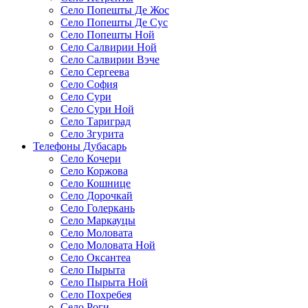
Село Попешты Де Жос
Село Попешты Де Сус
Село Попешты Ной
Село Салвирии Ной
Село Салвирии Вэче
Село Сергеева
Село София
Село Сури
Село Сури Ной
Село Тариград
Село Згурита
Телефоны Дубасарь
Село Кочери
Село Коржова
Село Кошнице
Село Дорочкай
Село Голеркань
Село Маркауцы
Село Моловата
Село Моловата Ной
Село Оксантеа
Село Пырыта
Село Пырыта Ной
Село Похребея
Село Роги