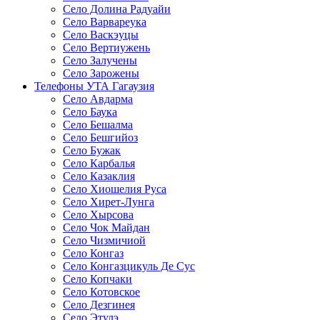
Село Долина Радуайи
Село Варвареука
Село Васкэуцы
Село Вертиужень
Село Залучены
Село Зарожены
Телефоны УТА Гагаузия
Село Авдарма
Село Баука
Село Бешалма
Село Бешгийоз
Село Бужак
Село Карбалья
Село Казаклия
Село Хиошелия Руса
Село Хирет-Лунга
Село Хырсова
Село Чок Майдан
Село Чизмичиой
Село Конгаз
Село Конгазцикуль Де Сус
Село Копчаки
Село Котовское
Село Дезгинея
Село Этулэ