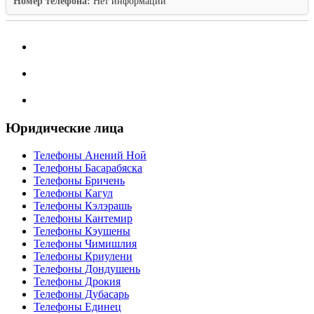
Номер телефона:
Нет информации
Юридические лица
Телефоны Анений Ноӣ
Телефоны Басарабяска
Телефоны Бричень
Телефоны Кагул
Телефоны Кэлэрашь
Телефоны Кантемир
Телефоны Кэушены
Телефоны Чимишлия
Телефоны Криулени
Телефоны Дондушень
Телефоны Дрокия
Телефоны Дубасарь
Телефоны Единец