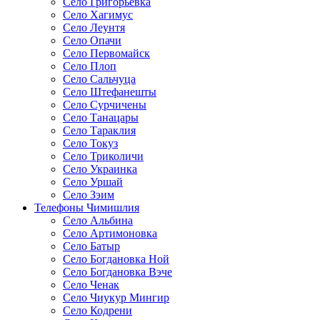
Село Григорьевка
Село Хагимус
Село Леунтя
Село Опачи
Село Первомайск
Село Плоп
Село Сальчуца
Село Штефанешты
Село Сурчичены
Село Танацары
Село Тараклия
Село Токуз
Село Триколичи
Село Украинка
Село Уршай
Село Зэим
Телефоны Чимишлия
Село Альбина
Село Артимоновка
Село Батыр
Село Богдановка Ной
Село Богдановка Вэче
Село Ченак
Село Чиукур Мингир
Село Кодрени