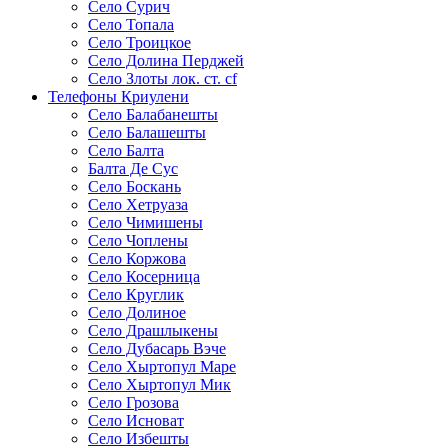
Село Сурич
Село Топала
Село Троицкое
Село Долина Перджей
Село Злоты лок. ст. cf
Телефоны Криулени
Село Балабанешты
Село Балашешты
Село Балта
Балта Де Сус
Село Боскань
Село Хетруаза
Село Чимишены
Село Чоплены
Село Коржова
Село Косерница
Село Круглик
Село Долиное
Село Драшлыкены
Село Дубасарь Вэче
Село Хыртопул Маре
Село Хыртопул Мик
Село Грозова
Село Исноват
Село Избешты