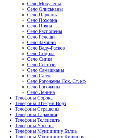
Село Михулены
Село Олиськаны
Село Паркань
Село Похорна
Село Пояна
Село Распопены
Село Речещи
Село Захорно
Село Ваду-Расков
Село Соцола
Село Сипка
Село Сестачи
Село Самашканы
Село Салча
Село Рогожены Лок. Ст. кф
Село Рогожены
Село Ленина
Телефоны Сорока
Телефоны Штефан Водэ
Телефоны Страшены
Телефоны Тараклия
Телефоны Теленешть
Телефоны Унгены
Телефоны Муниципиу Бэлць
Телефоны Муниципиу Кишинэу