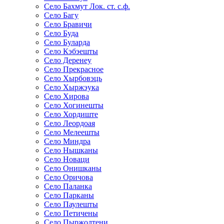
Село Бахмут Лок. ст. c.ф.
Село Багу
Село Бравичи
Село Буда
Село Буларда
Село Кэбэешты
Село Деренеу
Село Прекрасное
Село Хырбовэць
Село Хыржэука
Село Хирова
Село Хогинешты
Село Хордиште
Село Леордоая
Село Мелеешты
Село Миндра
Село Нышканы
Село Новаци
Село Онишканы
Село Оричова
Село Паланка
Село Парканы
Село Паулешты
Село Петичены
Село Пыржолтени