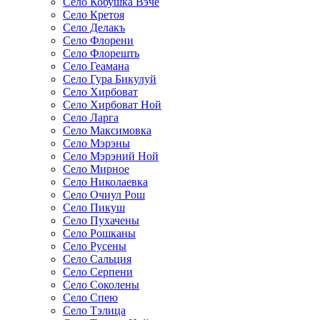
Село Кобушка Вэче
Село Кретоя
Село Делакъ
Село Флорени
Село Флорешть
Село Геамана
Село Гура Бикулуй
Село Хирбоват
Село Хирбоват Ной
Село Ларга
Село Максимовка
Село Мэрэны
Село Мэрэний Ной
Село Мирное
Село Николаевка
Село Очиул Рош
Село Пикуш
Село Пухачены
Село Рошканы
Село Русены
Село Сальция
Село Серпени
Село Соколены
Село Спею
Село Тэлица