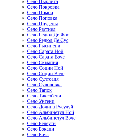
Село Пырлита
Село Покровка
Село Помпа
Село Поповка
Село Прудены
Село Раутиел
Село Редюл Де Жос
Село Редюл Де Сус
Село Рысипени
Село Сарата Ной
Село Сарата Вэче
Село Скъмпия
Село Соции Ной
Село Соции Вэче
Село Султоаия
Село Суворовка
Село Тапок
Село Таксобени
Село Унтени
Село Долина Русулуй
Село Альбинетул Ной
Село Альбинетул Вэче
Село Белеути
Село Бокани
Село Боча