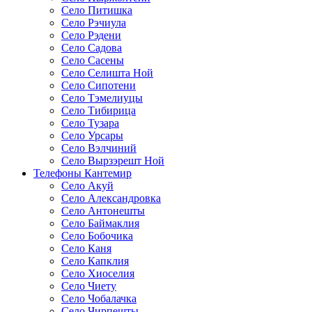
Село Питишка
Село Рэчиула
Село Рэдени
Село Садова
Село Сасены
Село Селишта Ной
Село Сипотени
Село Тэмелиуцы
Село Тибирица
Село Тузара
Село Урсары
Село Вэлчиний
Село Вырзэрешт Ной
Телефоны Кантемир
Село Акуй
Село Александровка
Село Антонешты
Село Баймаклия
Село Бобочика
Село Каня
Село Капклия
Село Хиоселия
Село Чиету
Село Чобалачка
Село Чирпешты