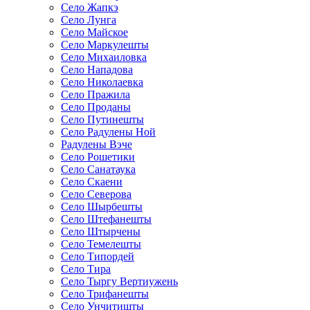
Село Жапкэ
Село Лунга
Село Майское
Село Маркулешты
Село Михаиловка
Село Нападова
Село Николаевка
Село Пражила
Село Проданы
Село Путинешты
Село Радулены Ной
Радулены Вэче
Село Рошетики
Село Санатаука
Село Скаени
Село Северова
Село Шырбешты
Село Штефанешты
Село Штырчены
Село Темелешты
Село Типордей
Село Тира
Село Тыргу Вертиужень
Село Трифанешты
Село Унчитишты