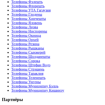
Телефоны Фэлешть
Телефоны Флорешть
Телефоны УТА Гагаузия
Телефоны Глодены
Телефоны Хинчешты
Телефоны Яловень
Телефоны Леова
Телефоны Ниспорены
Телефоны Окница
Телефоны Орхей
Телефоны Резина
Телефоны Рышканы
Телефоны Сынжерей
Телефоны Шолданешты
Телефоны Сорока
Телефоны Штефан Водэ
Телефоны Стрэшень
Телефоны Тараклия
Телефоны Теленешть
Телефоны Унгены
Телефоны Муниципиу Бэлць
Телефоны Муниципиу Кишинэу
Партнёры