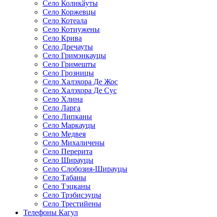
Село Коликӑуты
Село Коржевцы
Село Котеала
Село Котиужены
Село Крива
Село Дречауты
Село Гримэнкауцы
Село Гримешты
Село Грозницы
Село Халэхора Де Жос
Село Халэхора Де Сус
Село Хлина
Село Ларга
Село Липканы
Село Маркауцы
Село Медвея
Село Михаличены
Село Перерита
Село Ширауцы
Село Слобозия-Ширауцы
Село Табаны
Село Тэцканы
Село Трэбисэуцы
Село Трестийены
Телефоны Кагул