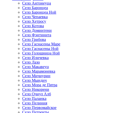
Село Антонеуца
Село Баронцеа
Село Баронцеа Ной
Село Чепаевка
Село Хетросу
Село Котова
Село Доминтени
Село Фэнтинита
Село Грибова
Село Гаснасены Маре
Село Гаснасены Ной
Село Голошница Ной
Село Иличевка
Село Лазо
Село Макавеуц
Село Марамоневка
Село Мичиурин
Село Мындич
Село Мора де Пятра
Село Никорени
Село Очиул Алб
Село Паланка
Село Пелиния
Село Первомайское
Село Петренты