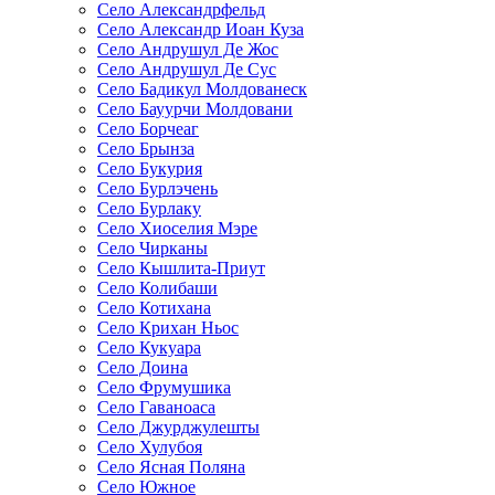
Село Александрфельд
Село Александр Иоан Куза
Село Андрушул Де Жос
Село Андрушул Де Сус
Село Бадикул Молдованеск
Село Бауурчи Молдовани
Село Борчеаг
Село Брынза
Село Букурия
Село Бурлэчень
Село Бурлаку
Село Хиоселия Мэре
Село Чирканы
Село Кышлита-Приут
Село Колибаши
Село Котихана
Село Крихан Ньос
Село Кукуара
Село Доина
Село Фрумушика
Село Гаваноаса
Село Джурджулешты
Село Хулубоя
Село Ясная Поляна
Село Южное