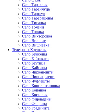
Село Сухат
Село Тараклия
Село Таранчуца
Село Тартаул
Село Тарарашены
Село Тиганка
Село Точени
Село Толика
Село Викторовка
Село Вилчеле
Село Вишневка
Телефоны Кэушены
Село Бачкэлия
Село Байтаклия
Село Баутица
Село Кайнары
Село Чиркайешты
Село Чирнацелени
Село Чуфлешты
Село Константиновка
Село Копанка
Село Коскалия
Село Фирладены
Село Флорица
Село Градинита