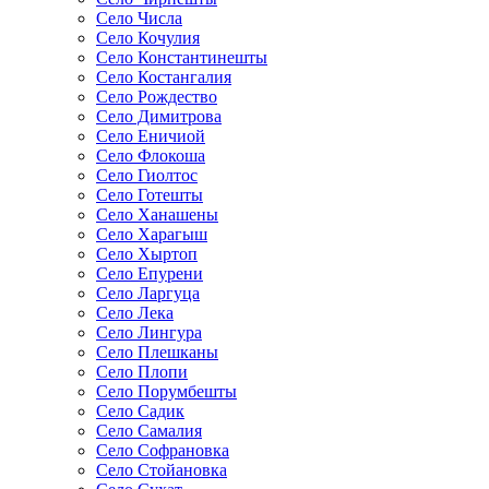
Село Числа
Село Кочулия
Село Константинешты
Село Костангалия
Село Рождество
Село Димитрова
Село Еничиой
Село Флокоша
Село Гиолтос
Село Готешты
Село Ханашены
Село Харагыш
Село Хыртоп
Село Епурени
Село Ларгуца
Село Лека
Село Лингура
Село Плешканы
Село Плопи
Село Порумбешты
Село Садик
Село Самалия
Село Софрановка
Село Стойановка