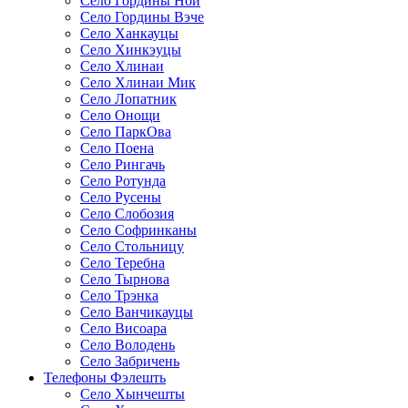
Село Гордины Ной
Село Гордины Вэче
Село Ханкауцы
Село Хинкэуцы
Село Хлинаи
Село Хлинаи Мик
Село Лопатник
Село Онощи
Село ПаркОва
Село Поена
Село Рингачь
Село Ротунда
Село Русены
Село Слобозия
Село Софринканы
Село Стольницу
Село Теребна
Село Тырнова
Село Трэнка
Село Ванчикауцы
Село Висоара
Село Володень
Село Забричень
Телефоны Фэлешть
Село Хынчешты