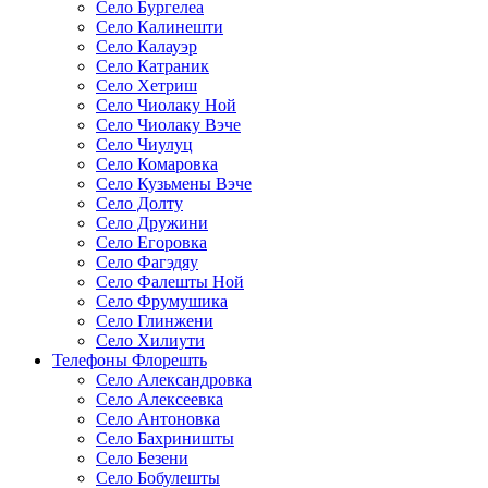
Село Бургелеа
Село Калинешти
Село Калауэр
Село Катраник
Село Хетриш
Село Чиолаку Ной
Село Чиолаку Вэче
Село Чиулуц
Село Комаровка
Село Кузьмены Вэче
Село Долту
Село Дружини
Село Егоровка
Село Фагэдяу
Село Фалешты Ной
Село Фрумушика
Село Глинжени
Село Хилиути
Телефоны Флорешть
Село Александровка
Село Алексеевка
Село Антоновка
Село Бахриништы
Село Безени
Село Бобулешты