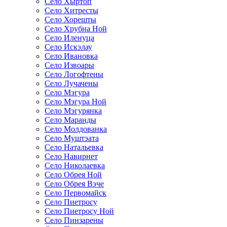
Село Хыртоп
Село Хитресты
Село Хорешты
Село Хрубна Ной
Село Иленуца
Село Искэлау
Село Ивановка
Село Извоары
Село Логофтены
Село Лучачены
Село Мэгура
Село Мэгура Ной
Село Мэгурянка
Село Маранды
Село Молдованка
Село Муштэата
Село Натальевка
Село Навирнет
Село Николаевка
Село Обрея Ной
Село Обрея Вэче
Село Первомайск
Село Пиетросу
Село Пиетросу Ной
Село Пинзарены