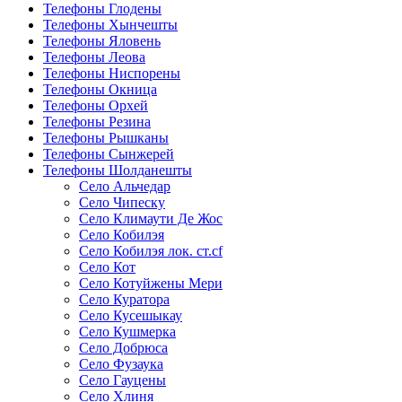
Телефоны Глодены
Телефоны Хынчешты
Телефоны Яловень
Телефоны Леова
Телефоны Ниспорены
Телефоны Окница
Телефоны Орхей
Телефоны Резина
Телефоны Рышканы
Телефоны Сынжерей
Телефоны Шолданешты
Село Альчедар
Село Чипеску
Село Климаути Де Жос
Село Кобилэя
Село Кобилэя лок. ст.cf
Село Кот
Село Котуйжены Мери
Село Куратора
Село Кусешыкау
Село Кушмерка
Село Добрюса
Село Фузаука
Село Гауцены
Село Хлиня