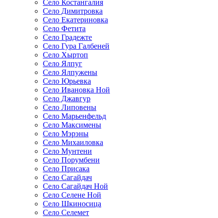
Село Костангалия
Село Димитровка
Село Екатериновка
Село Фетита
Село Градежте
Село Гура Галбеней
Село Хыртоп
Село Ялпуг
Село Ялпужены
Село Юрьевка
Село Ивановка Ной
Село Джавгур
Село Липовены
Село Марьенфельд
Село Максимены
Село Мэрэны
Село Михаиловка
Село Мунтени
Село Порумбени
Село Присака
Село Сагайдач
Село Сагайдач Ной
Село Селене Ной
Село Шкиносица
Село Селемет