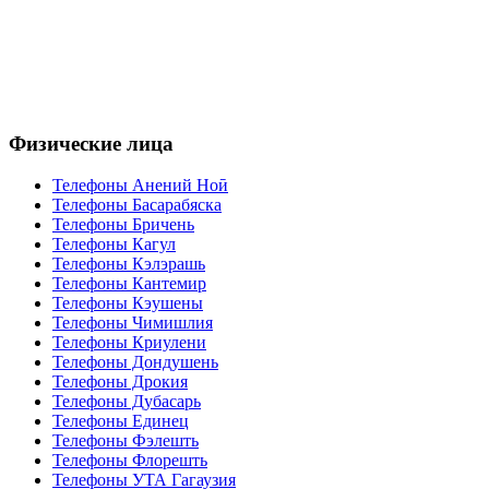
Физические лица
Телефоны Анений Ноӣ
Телефоны Басарабяска
Телефоны Бричень
Телефоны Кагул
Телефоны Кэлэрашь
Телефоны Кантемир
Телефоны Кэушены
Телефоны Чимишлия
Телефоны Криулени
Телефоны Дондушень
Телефоны Дрокия
Телефоны Дубасарь
Телефоны Единец
Телефоны Фэлешть
Телефоны Флорешть
Телефоны УТА Гагаузия