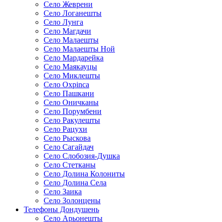
Село Жеврени
Село Логанешты
Село Лунга
Село Магдачи
Село Малаешты
Село Малаешты Ной
Село Мардарейка
Село Маякауцы
Село Миклешты
Село Охрinca
Село Пашкани
Село Оничканы
Село Порумбени
Село Ракулешты
Село Рацухи
Село Рыскова
Село Сагайдач
Село Слобозия-Душка
Село Стетканы
Село Долина Колониты
Село Долина Села
Село Заика
Село Золонцены
Телефоны Дондушень
Село Арьонешты