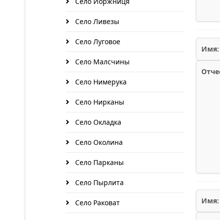
Село Иоржниця
Село Ливезы
Село Луговое
Имя:
Село Малсчины
Отче
Село Нимерука
Село Нирканы
Село Окладка
Село Околина
Село Парканы
Село Пырлита
Имя:
Село Раковат