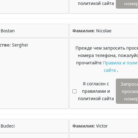
политикой сайта
номе
Bostan
Фамилия:
Nicolae
ство:
Serghei
Прежде чем запросить прос
номера телефона, пожалуйс
прочитайте
Правила и поли
сайта
.
Я согласен с
Запрос
правилами и
просмо
политикой сайта
номе
Budeci
Фамилия:
Victor