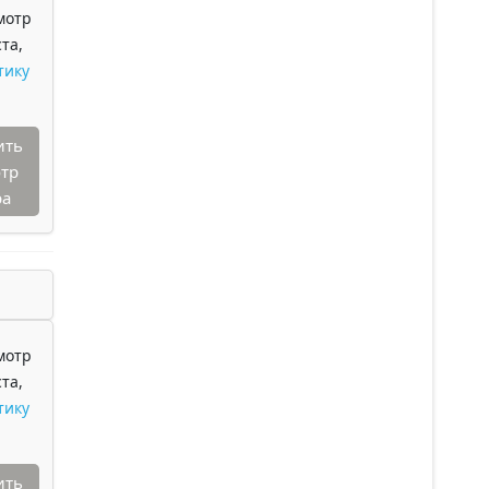
мотр
та,
тику
ить
тр
ра
мотр
та,
тику
ить