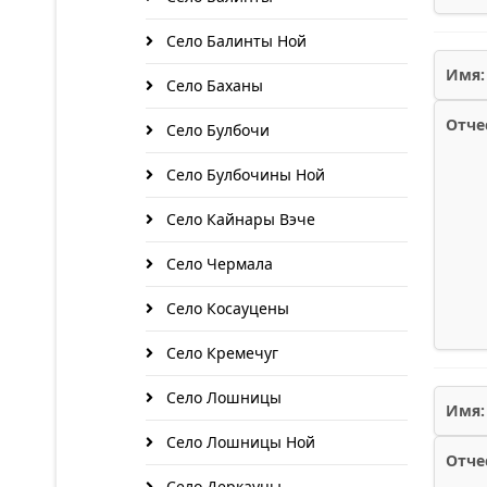
Село Балинты Ной
Имя:
Село Баханы
Отче
Село Булбочи
Село Булбочины Ной
Село Кайнары Вэче
Село Чермала
Село Косауцены
Село Кремечуг
Село Лошницы
Имя:
Село Лошницы Ной
Отче
Село Деркауцы