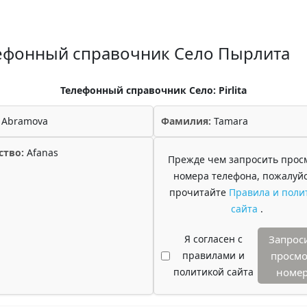
ефонный справочник Село Пырлита
Телефонный справочник Село: Pirlita
Abramova
Фамилия:
Tamara
ство:
Afanas
Прежде чем запросить прос
номера телефона, пожалуйс
прочитайте
Правила и поли
сайта
.
Я согласен с
Запрос
правилами и
просмо
политикой сайта
номе