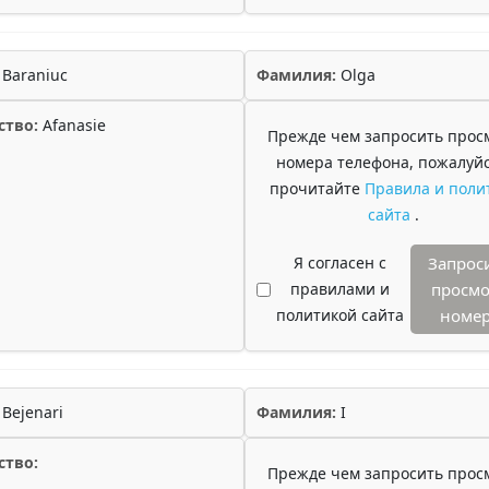
Baraniuc
Фамилия:
Olga
ство:
Afanasie
Прежде чем запросить прос
номера телефона, пожалуйс
прочитайте
Правила и поли
сайта
.
Я согласен с
Запрос
правилами и
просмо
политикой сайта
номе
Bejenari
Фамилия:
I
ство:
Прежде чем запросить прос