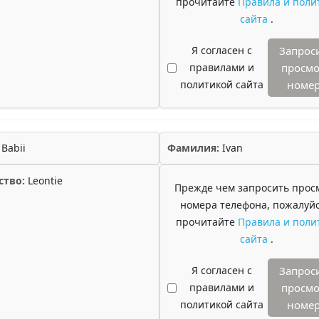
прочитайте
Правила и поли
сайта
.
Я согласен с
Запрос
правилами и
просмо
политикой сайта
номе
Babii
Фамилия:
Ivan
ство:
Leontie
Прежде чем запросить прос
номера телефона, пожалуйс
прочитайте
Правила и поли
сайта
.
Я согласен с
Запрос
правилами и
просмо
политикой сайта
номе