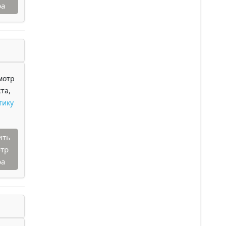
ра
мотр
та,
тику
ить
тр
ра