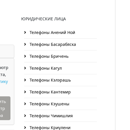
ЮРИДИЧЕСКИЕ ЛИЦА
Телефоны Анений Ноӣ
Телефоны Басарабяска
Телефоны Бричень
мотр
Телефоны Кагул
та,
Телефоны Кэлэрашь
тику
Телефоны Кантемир
ить
Телефоны Кэушены
тр
ра
Телефоны Чимишлия
Телефоны Криулени