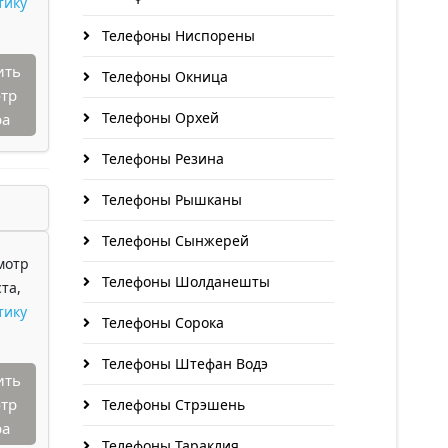
тику
Телефоны Ниспорены
ить
Телефоны Окница
тр
Телефоны Орхей
ра
Телефоны Резина
Телефоны Рышканы
Телефоны Сынжерей
мотр
Телефоны Шолданешты
та,
тику
Телефоны Сорока
Телефоны Штефан Водэ
ить
тр
Телефоны Стрэшень
ра
Телефоны Тараклия