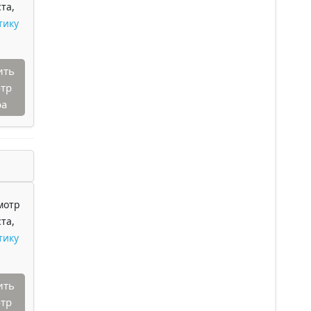
та,
тику
ить
тр
ра
мотр
та,
тику
ить
тр