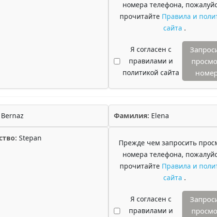
номера телефона, пожалуйс
прочитайте
Правила и поли
сайта
.
Я согласен с
Запрос
правилами и
просмо
политикой сайта
номе
Bernaz
Фамилия:
Elena
ство:
Stepan
Прежде чем запросить прос
номера телефона, пожалуйс
прочитайте
Правила и поли
сайта
.
Я согласен с
Запрос
правилами и
просмо