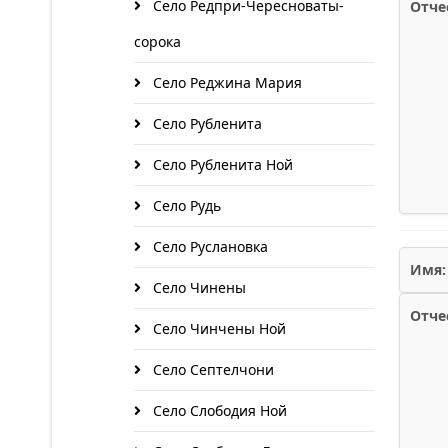
Село Редпри-Чересноваты-
Отче
сорока
Село Реджина Мария
Село Рубленита
Село Рубленита Ной
Село Рудь
Село Руслановка
Имя:
Село Чинены
Отче
Село Чинчены Ной
Село Септелчони
Село Слободия Ной