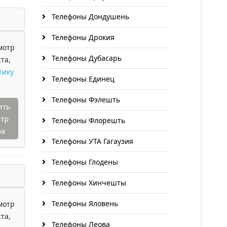
Телефоны Дондушень
Телефоны Дрокия
мотр
Телефоны Дубасарь
та,
тику
Телефоны Единец
Телефоны Фэлешть
ить
тр
Телефоны Флорешть
ра
Телефоны УТА Гагаузия
Телефоны Глодены
Телефоны Хинчешты
Телефоны Яловень
мотр
та,
Телефоны Леова