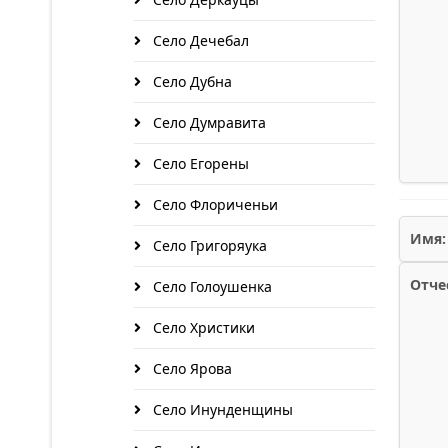
Село Дечебал
Село Дубна
Село Думравита
Село Егорены
Село Флориченьи
Имя:
Село Григоряука
Отче
Село Голоушенка
Село Христики
Село Ярова
Село Инунденщины