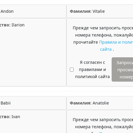
Andon
Фамилия:
Vitalie
ство:
Ilarion
Прежде чем запросить прос
номера телефона, пожалуйс
прочитайте
Правила и поли
сайта
.
Я согласен с
Запрос
правилами и
просмо
политикой сайта
номе
Babii
Фамилия:
Anatolie
ство:
Ivan
Прежде чем запросить прос
номера телефона, пожалуйс