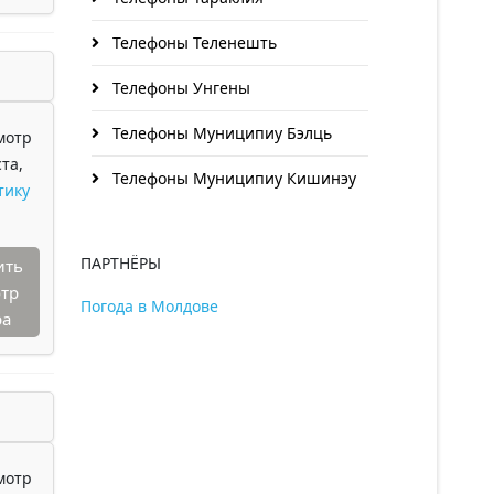
Телефоны Теленешть
Телефоны Унгены
Телефоны Муниципиу Бэлць
мотр
та,
Телефоны Муниципиу Кишинэу
тику
ПАРТНЁРЫ
ить
тр
Погода в Молдове
ра
мотр