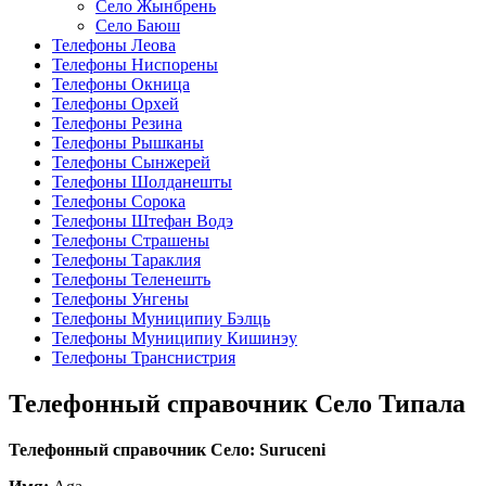
Село Жынбрень
Село Баюш
Телефоны Леова
Телефоны Ниспорены
Телефоны Окница
Телефоны Орхей
Телефоны Резина
Телефоны Рышканы
Телефоны Сынжерей
Телефоны Шолданешты
Телефоны Сорока
Телефоны Штефан Водэ
Телефоны Страшены
Телефоны Тараклия
Телефоны Теленешть
Телефоны Унгены
Телефоны Муниципиу Бэлць
Телефоны Муниципиу Кишинэу
Телефоны Транснистрия
Телефонный справочник Село Типала
Телефонный справочник Село: Suruceni