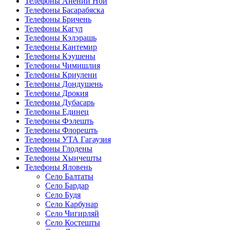
Телефоны Анений Ноӣ
Телефоны Басарабяска
Телефоны Бричень
Телефоны Кагул
Телефоны Кэлэрашь
Телефоны Кантемир
Телефоны Кэушены
Телефоны Чимишлия
Телефоны Криулени
Телефоны Дондушень
Телефоны Дрокия
Телефоны Дубасарь
Телефоны Единец
Телефоны Фэлешть
Телефоны Флорешть
Телефоны УТА Гагаузия
Телефоны Глодены
Телефоны Хынчешты
Телефоны Яловень
Село Балтаты
Село Бардар
Село Будя
Село Карбунар
Село Чигирляй
Село Костешты