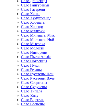
Село Данченцы
Село Гангураньи
Село Гауэрени
Село Ханка
Село Хумутсеенед
Село Хорешты
Село Хорещи
Село Мэлкочи
Село Милешты Мик
Село Милешты Ной
Село Мысовка
Село Молести
Село Ниморени
Село Пьята Альба
Село Пояренцы
Село Пухоi
Село Резаны
Село Русетены Ной
Село Русетены Вэче
Село Социтены
Село Суручены
Село Типала
Село Улму
Село Варэтик
Село Васиены