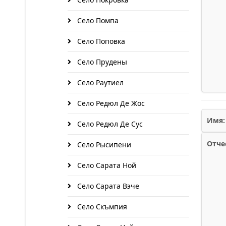
Село Помпа
Село Поповка
Село Прудены
Село Раутиел
Село Редюл Де Жос
Имя:
Село Редюл Де Сус
Отче
Село Рысипени
Село Сарата Ной
Село Сарата Вэче
Село Скъмпия