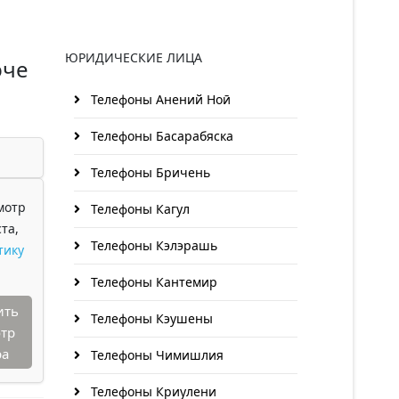
ЮРИДИЧЕСКИЕ ЛИЦА
эче
Телефоны Анений Ноӣ
Телефоны Басарабяска
Телефоны Бричень
мотр
Телефоны Кагул
та,
Телефоны Кэлэрашь
тику
Телефоны Кантемир
ить
Телефоны Кэушены
тр
ра
Телефоны Чимишлия
Телефоны Криулени