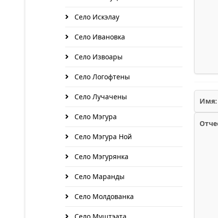
Село Искэлау
Село Ивановка
Село Извоары
Село Логофтены
Село Лучачены
Имя:
Село Мэгура
Отче
Село Мэгура Ной
Село Мэгурянка
Село Маранды
Село Молдованка
Село Муштэата