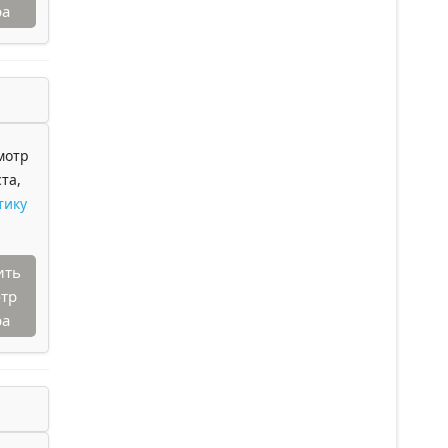
ра
мотр
та,
тику
ить
тр
ра