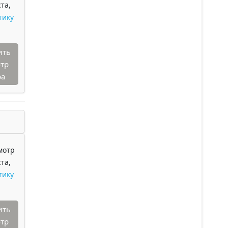
та,
тику
ить
тр
ра
мотр
та,
тику
ить
тр