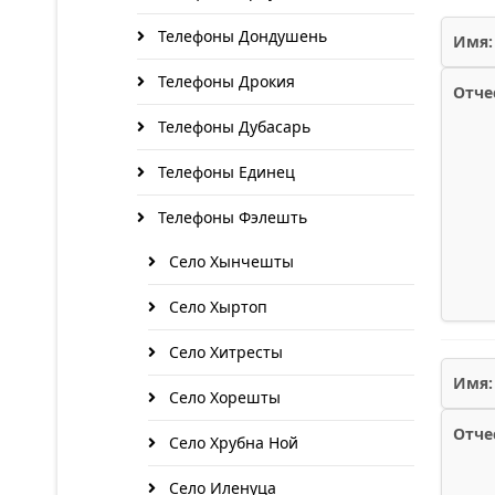
Телефоны Дондушень
Имя:
Телефоны Дрокия
Отче
Телефоны Дубасарь
Телефоны Единец
Телефоны Фэлешть
Село Хынчешты
Село Хыртоп
Село Хитресты
Имя:
Село Хорешты
Отче
Село Хрубна Ной
Село Иленуца