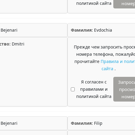
политикой сайта
номе
Bejenari
Фамилия:
Evdochia
ство:
Dmitri
Прежде чем запросить прос
номера телефона, пожалуйс
прочитайте
Правила и поли
сайта
.
Я согласен с
Запрос
правилами и
просмо
политикой сайта
номе
Bejenari
Фамилия:
Filip