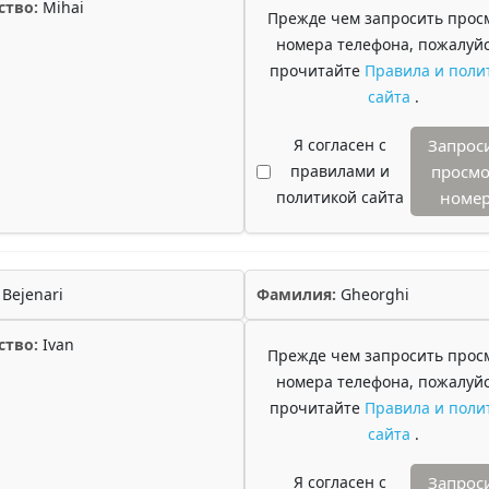
ство:
Mihai
Прежде чем запросить прос
номера телефона, пожалуйс
прочитайте
Правила и поли
сайта
.
Я согласен с
Запрос
правилами и
просмо
политикой сайта
номе
Bejenari
Фамилия:
Gheorghi
ство:
Ivan
Прежде чем запросить прос
номера телефона, пожалуйс
прочитайте
Правила и поли
сайта
.
Я согласен с
Запрос