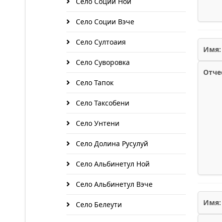
Село Соции Ной
Село Соции Вэче
Село Султоаия
Имя:
Село Суворовка
Отче
Село Тапок
Село Таксобени
Село Унтени
Село Долина Русулуй
Село Альбинетул Ной
Село Альбинетул Вэче
Имя:
Село Белеути