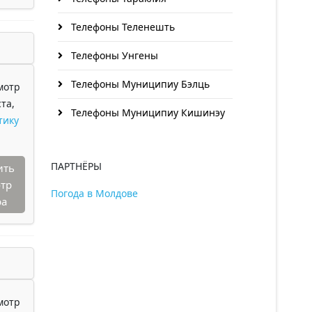
Телефоны Теленешть
Телефоны Унгены
Телефоны Муниципиу Бэлць
мотр
та,
Телефоны Муниципиу Кишинэу
тику
ПАРТНЁРЫ
ить
тр
Погода в Молдове
ра
мотр