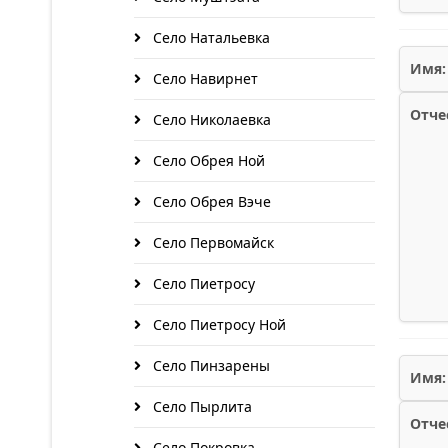
Село Натальевка
Имя:
Село Навирнет
Отче
Село Николаевка
Село Обрея Ной
Село Обрея Вэче
Село Первомайск
Село Пиетросу
Село Пиетросу Ной
Село Пинзарены
Имя:
Село Пырлита
Отче
Село Покровка