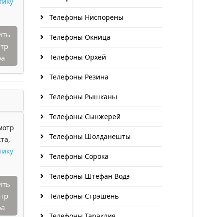
тику
Телефоны Ниспорены
ить
Телефоны Окница
тр
Телефоны Орхей
ра
Телефоны Резина
Телефоны Рышканы
Телефоны Сынжерей
мотр
Телефоны Шолданешты
та,
тику
Телефоны Сорока
Телефоны Штефан Водэ
ить
тр
Телефоны Стрэшень
ра
Телефоны Тараклия