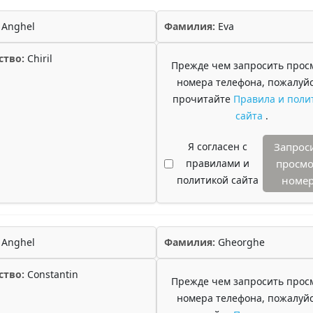
Anghel
Фамилия:
Eva
ство:
Chiril
Прежде чем запросить прос
номера телефона, пожалуйс
прочитайте
Правила и поли
сайта
.
Я согласен с
Запрос
правилами и
просмо
политикой сайта
номе
Anghel
Фамилия:
Gheorghe
ство:
Constantin
Прежде чем запросить прос
номера телефона, пожалуйс