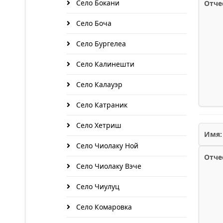
Село Бокани
Отче
Село Боча
Село Бургелеа
Село Калинешти
Село Калауэр
Село Катраник
Село Хетриш
Имя:
Село Чиолаку Ной
Отче
Село Чиолаку Вэче
Село Чиулуц
Село Комаровка