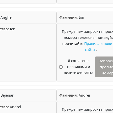
Anghel
Фамилия:
Ion
ство:
Ion
Прежде чем запросить прос
номера телефона, пожалуйс
прочитайте
Правила и поли
сайта
.
Я согласен с
Запрос
правилами и
просмо
политикой сайта
номе
Bejenari
Фамилия:
Andrei
ство:
Andrei
Прежде чем запросить прос