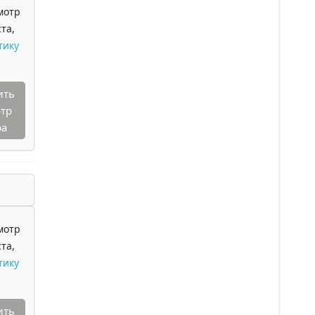
мотр
та,
тику
ить
тр
ра
мотр
та,
тику
ить