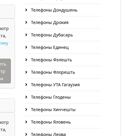
Телефоны Дондушень
Телефоны Дрокия
мотр
Телефоны Дубасарь
та,
тику
Телефоны Единец
Телефоны Фэлешть
ить
тр
Телефоны Флорешть
ра
Телефоны УТА Гагаузия
Телефоны Глодены
Телефоны Хинчешты
Телефоны Яловень
мотр
та,
Телефоны Леова