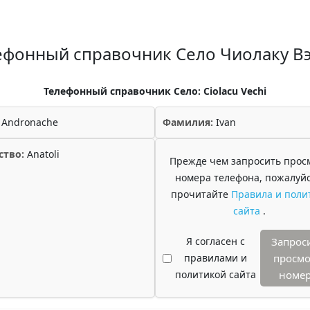
ефонный справочник Село Чиолаку В
Телефонный справочник Село: Ciolacu Vechi
Andronache
Фамилия:
Ivan
ство:
Anatoli
Прежде чем запросить прос
номера телефона, пожалуйс
прочитайте
Правила и поли
сайта
.
Я согласен с
Запрос
правилами и
просмо
политикой сайта
номе