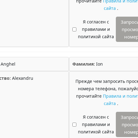
прочитайте
Правила и поли
сайта
.
Я согласен с
Запрос
правилами и
просмо
политикой сайта
номе
Anghel
Фамилия:
Ion
ство:
Alexandru
Прежде чем запросить прос
номера телефона, пожалуйс
прочитайте
Правила и поли
сайта
.
Я согласен с
Запрос
правилами и
просмо
политикой сайта
номе