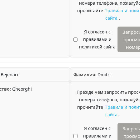
номера телефона, пожалуйс
прочитайте
Правила и поли
сайта
.
Я согласен с
Запрос
правилами и
просмо
политикой сайта
номе
Bejenari
Фамилия:
Dmitri
ство:
Gheorghi
Прежде чем запросить прос
номера телефона, пожалуйс
прочитайте
Правила и поли
сайта
.
Я согласен с
Запрос
правилами и
просмо