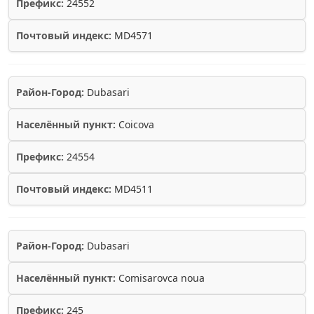
Префикс:
24552
Почтовый индекс:
MD4571
Район-Город:
Dubasari
Населённый пункт:
Coicova
Префикс:
24554
Почтовый индекс:
MD4511
Район-Город:
Dubasari
Населённый пункт:
Comisarovca noua
Префикс:
245