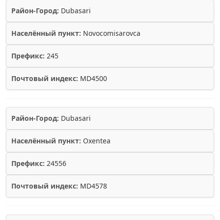
Район-Город:
Dubasari
Населённый пункт:
Novocomisarovca
Префикс:
245
Почтовый индекс:
MD4500
Район-Город:
Dubasari
Населённый пункт:
Oxentea
Префикс:
24556
Почтовый индекс:
MD4578