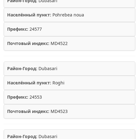
Район-Город:
Dubasari
Населённый пункт:
Pohrebea noua
Префикс:
24577
Почтовый индекс:
MD4522
Район-Город:
Dubasari
Населённый пункт:
Roghi
Префикс:
24553
Почтовый индекс:
MD4523
Район-Город:
Dubasari