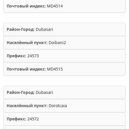
Почтовый индекс:
MD4514
Район-Город:
Dubasari
Населённый пункт:
Doibani2
Префикс:
24573
Почтовый индекс:
MD4515
Район-Город:
Dubasari
Населённый пункт:
Dorotcaia
Префикс:
24572