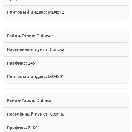
Почтовый индекс:
MD4512
Район-Город:
Dubasari
Населённый пункт:
Corjova
Префикс:
245
Почтовый индекс:
MD4501
Район-Город:
Dubasari
Населённый пункт:
Cosnita
Префикс:
24844