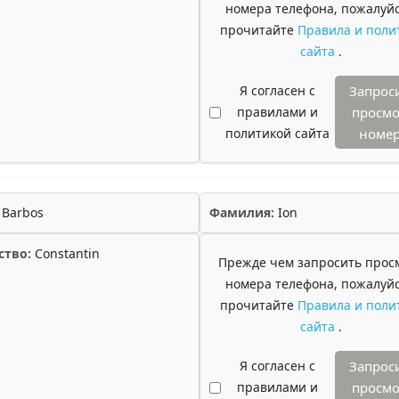
номера телефона, пожалуйс
прочитайте
Правила и поли
сайта
.
Я согласен с
Запрос
правилами и
просмо
политикой сайта
номе
Barbos
Фамилия:
Ion
ство:
Constantin
Прежде чем запросить прос
номера телефона, пожалуйс
прочитайте
Правила и поли
сайта
.
Я согласен с
Запрос
правилами и
просмо