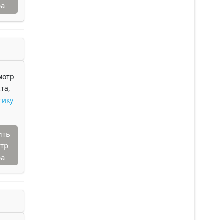
ра
мотр
та,
тику
ить
тр
ра