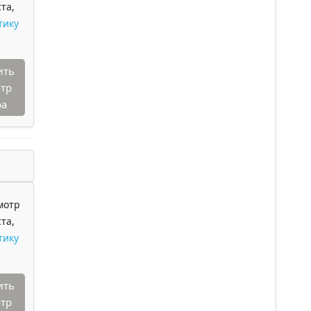
та,
тику
ить
тр
ра
мотр
та,
тику
ить
тр