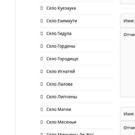
Село Куезаука
Село Ехимаути
Имя:
Село Гидула
Отче
Село Гордены
Село Городище
Село Игнатей
Село Лалова
Село Липчены
Село Матеи
Имя:
Село Месеньи
Отче
Село Минчены Де Жос