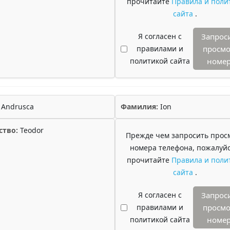
прочитайте
Правила и поли
сайта
.
Я согласен с
Запрос
правилами и
просмо
политикой сайта
номе
Andrusca
Фамилия:
Ion
ство:
Teodor
Прежде чем запросить прос
номера телефона, пожалуйс
прочитайте
Правила и поли
сайта
.
Я согласен с
Запрос
правилами и
просмо
политикой сайта
номе