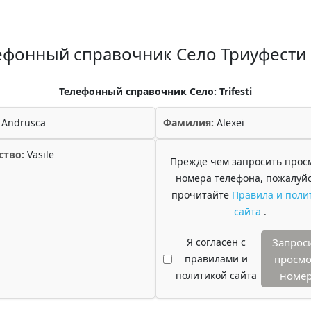
ефонный справочник Село Триуфести
Телефонный справочник Село: Trifesti
Andrusca
Фамилия:
Alexei
ство:
Vasile
Прежде чем запросить прос
номера телефона, пожалуйс
прочитайте
Правила и поли
сайта
.
Я согласен с
Запрос
правилами и
просмо
политикой сайта
номе