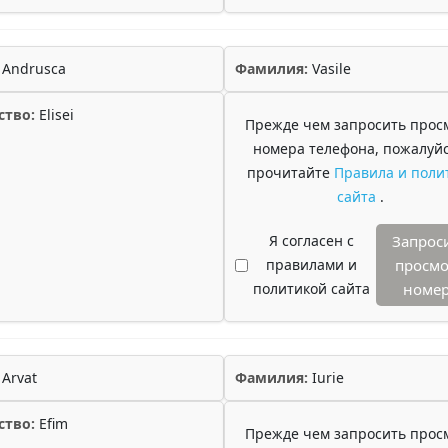
Andrusca
Фамилия:
Vasile
ство:
Elisei
Прежде чем запросить прос
номера телефона, пожалуйс
прочитайте
Правила и поли
сайта
.
Я согласен с
Запрос
правилами и
просмо
политикой сайта
номе
Arvat
Фамилия:
Iurie
ство:
Efim
Прежде чем запросить прос