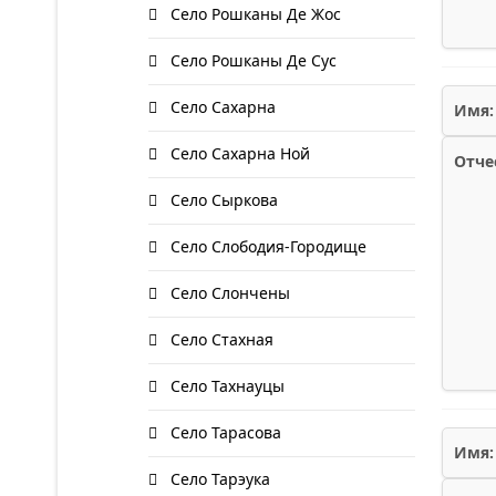
Село Рошканы Де Жос
Село Рошканы Де Сус
Село Сахарна
Имя:
Село Сахарна Ной
Отче
Село Сыркова
Село Слободия-Городище
Село Слончены
Село Стахная
Село Тахнауцы
Село Тарасова
Имя:
Село Тарэука