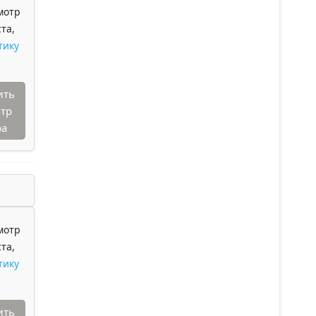
мотр
та,
тику
ить
тр
ра
мотр
та,
тику
ить