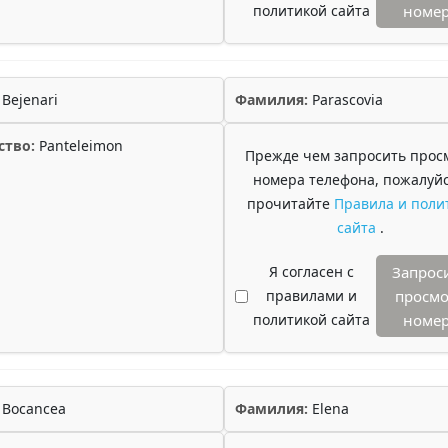
политикой сайта
номе
Bejenari
Фамилия:
Parascovia
ство:
Panteleimon
Прежде чем запросить прос
номера телефона, пожалуйс
прочитайте
Правила и поли
сайта
.
Я согласен с
Запрос
правилами и
просмо
политикой сайта
номе
Bocancea
Фамилия:
Elena