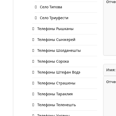
Отче
Село Типова
Село Триуфести
Телефоны Рышканы
Телефоны Сынжерей
Телефоны Шолданешты
Телефоны Сорока
Имя:
Телефоны Штефан Водэ
Отче
Телефоны Страшены
Телефоны Тараклия
Телефоны Теленешть
Телефоны Унгены