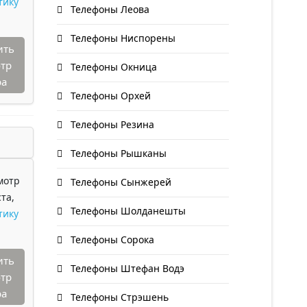
тику
Телефоны Леова
Телефоны Ниспорены
ить
тр
Телефоны Окница
ра
Телефоны Орхей
Телефоны Резина
Телефоны Рышканы
мотр
Телефоны Сынжерей
та,
Телефоны Шолданешты
тику
Телефоны Сорока
ить
Телефоны Штефан Водэ
тр
ра
Телефоны Стрэшень