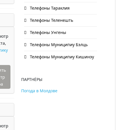
Телефоны Тараклия
Телефоны Теленешть
Телефоны Унгены
мотр
та,
Телефоны Муниципиу Бэлць
тику
Телефоны Муниципиу Кишинэу
ить
тр
ПАРТНЁРЫ
ра
Погода в Молдове
мотр