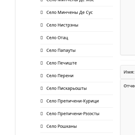
Село Минчены Де Сус
Село Нистрэны
Село Отац
Село Папауты
Село Печиште
Имя:
Село Перени
Отче
Село Пискарьошты
Село Препичени-Курици
Село Препичени-Рэзэсты
Село Рошканы