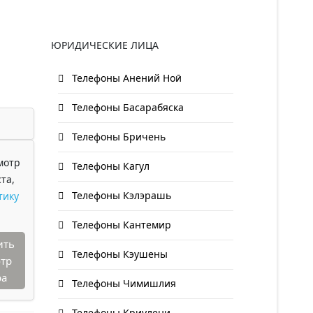
ЮРИДИЧЕСКИЕ ЛИЦА
Телефоны Анений Ноӣ
Телефоны Басарабяска
Телефоны Бричень
мотр
Телефоны Кагул
та,
Телефоны Кэлэрашь
тику
Телефоны Кантемир
ить
Телефоны Кэушены
тр
ра
Телефоны Чимишлия
Телефоны Криулени