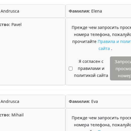
Andrusca
Фамилия:
Elena
ство:
Pavel
Прежде чем запросить прос
номера телефона, пожалуйс
прочитайте
Правила и поли
сайта
.
Я согласен с
Запрос
правилами и
просмо
политикой сайта
номе
Andrusca
Фамилия:
Eva
ство:
Mihail
Прежде чем запросить прос
номера телефона, пожалуйс