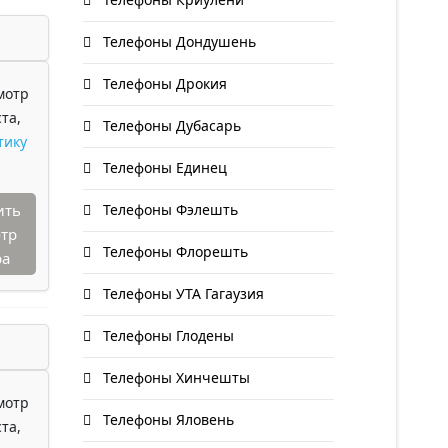
Телефоны Дондушень
Телефоны Дрокия
мотр
та,
Телефоны Дубасарь
тику
Телефоны Единец
ить
Телефоны Фэлешть
тр
Телефоны Флорешть
ра
Телефоны УТА Гагаузия
Телефоны Глодены
Телефоны Хинчешты
мотр
Телефоны Яловень
та,