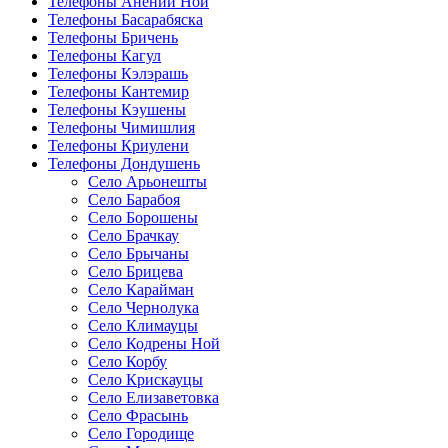
Телефоны Анений Ноӣ
Телефоны Басарабяска
Телефоны Бричень
Телефоны Кагул
Телефоны Кэлэрашь
Телефоны Кантемир
Телефоны Кэушены
Телефоны Чимишлия
Телефоны Криулени
Телефоны Дондушень
Село Арьонешты
Село Барабоя
Село Борошены
Село Брачкау
Село Брычаны
Село Брицева
Село Карайман
Село Чернолука
Село Климауцы
Село Кодрены Ной
Село Корбу
Село Крискауцы
Село Елизаветовка
Село Фрасынь
Село Городище