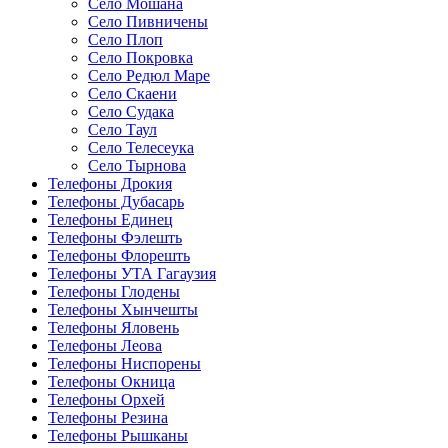
Село Мошана
Село Пивничены
Село Плоп
Село Покровка
Село Редюл Маре
Село Скаени
Село Судака
Село Таул
Село Телесеука
Село Тырнова
Телефоны Дрокия
Телефоны Дубасарь
Телефоны Единец
Телефоны Фэлешть
Телефоны Флорешть
Телефоны УТА Гагаузия
Телефоны Глодены
Телефоны Хынчешты
Телефоны Яловень
Телефоны Леова
Телефоны Ниспорены
Телефоны Окница
Телефоны Орхей
Телефоны Резина
Телефоны Рышканы