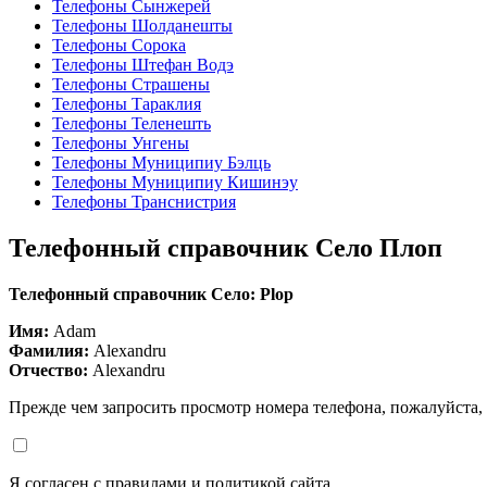
Телефоны Сынжерей
Телефоны Шолданешты
Телефоны Сорока
Телефоны Штефан Водэ
Телефоны Страшены
Телефоны Тараклия
Телефоны Теленешть
Телефоны Унгены
Телефоны Муниципиу Бэлць
Телефоны Муниципиу Кишинэу
Телефоны Транснистрия
Телефонный справочник Село Плоп
Телефонный справочник Село: Plop
Имя:
Adam
Фамилия:
Alexandru
Отчество:
Alexandru
Прежде чем запросить просмотр номера телефона, пожалуйста,
Я согласен с правилами и политикой сайта