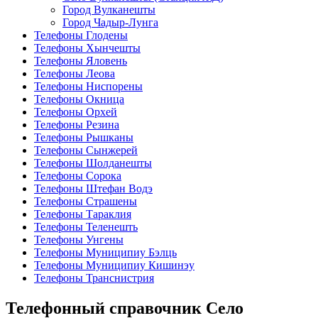
Город Вулканешты
Город Чадыр-Лунга
Телефоны Глодены
Телефоны Хынчешты
Телефоны Яловень
Телефоны Леова
Телефоны Ниспорены
Телефоны Окница
Телефоны Орхей
Телефоны Резина
Телефоны Рышканы
Телефоны Сынжерей
Телефоны Шолданешты
Телефоны Сорока
Телефоны Штефан Водэ
Телефоны Страшены
Телефоны Тараклия
Телефоны Теленешть
Телефоны Унгены
Телефоны Муниципиу Бэлць
Телефоны Муниципиу Кишинэу
Телефоны Транснистрия
Телефонный справочник Село