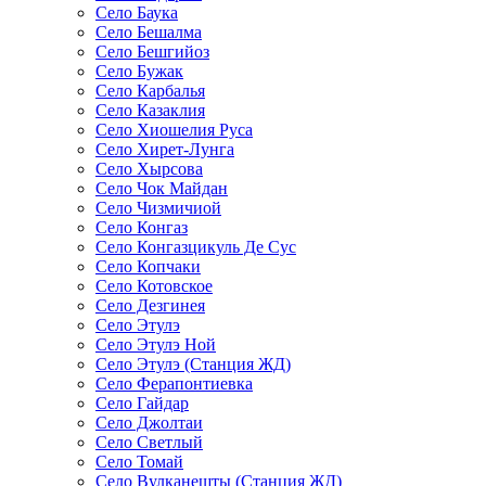
Село Баука
Село Бешалма
Село Бешгийоз
Село Бужак
Село Карбалья
Село Казаклия
Село Хиошелия Руса
Село Хирет-Лунга
Село Хырсова
Село Чок Майдан
Село Чизмичиой
Село Конгаз
Село Конгазцикуль Де Сус
Село Копчаки
Село Котовское
Село Дезгинея
Село Этулэ
Село Этулэ Ной
Село Этулэ (Станция ЖД)
Село Ферапонтиевка
Село Гайдар
Село Джолтаи
Село Светлый
Село Томай
Село Вулканешты (Станция ЖД)