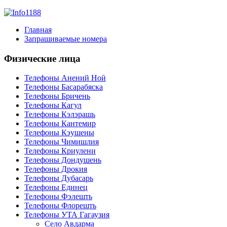
Главная
Запрашиваемые номера
Физические лица
Телефоны Анений Ноӣ
Телефоны Басарабяска
Телефоны Бричень
Телефоны Кагул
Телефоны Кэлэрашь
Телефоны Кантемир
Телефоны Кэушены
Телефоны Чимишлия
Телефоны Криулени
Телефоны Дондушень
Телефоны Дрокия
Телефоны Дубасарь
Телефоны Единец
Телефоны Фэлешть
Телефоны Флорешть
Телефоны УТА Гагаузия
Село Авдарма