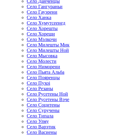
Село Данченцы
Село Гангураньи
Село Гауэрени
Село Ханка
Село Хумутсеенед
Село Хорешты
Село Хорещи
Село Мэлкочи
Село Милешты Мик
Село Милешты Ной
Село Мысовка
Село Молести
Село Ниморени
Село Пьята Альба
Село Пояренцы
Село Пухоi
Село Резаны
Село Русетены Ной
Село Русетены Вэче
Село Социтены
Село Суручены
Село Типала
Село Улму
Село Варэтик
Село Васиены