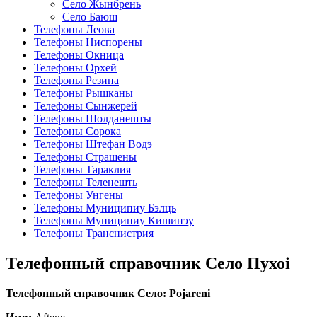
Село Жынбрень
Село Баюш
Телефоны Леова
Телефоны Ниспорены
Телефоны Окница
Телефоны Орхей
Телефоны Резина
Телефоны Рышканы
Телефоны Сынжерей
Телефоны Шолданешты
Телефоны Сорока
Телефоны Штефан Водэ
Телефоны Страшены
Телефоны Тараклия
Телефоны Теленешть
Телефоны Унгены
Телефоны Муниципиу Бэлць
Телефоны Муниципиу Кишинэу
Телефоны Транснистрия
Телефонный справочник Село Пухоi
Телефонный справочник Село: Pojareni