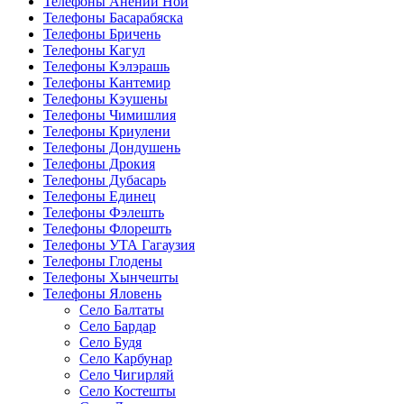
Телефоны Анений Ноӣ
Телефоны Басарабяска
Телефоны Бричень
Телефоны Кагул
Телефоны Кэлэрашь
Телефоны Кантемир
Телефоны Кэушены
Телефоны Чимишлия
Телефоны Криулени
Телефоны Дондушень
Телефоны Дрокия
Телефоны Дубасарь
Телефоны Единец
Телефоны Фэлешть
Телефоны Флорешть
Телефоны УТА Гагаузия
Телефоны Глодены
Телефоны Хынчешты
Телефоны Яловень
Село Балтаты
Село Бардар
Село Будя
Село Карбунар
Село Чигирляй
Село Костешты