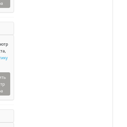
ра
мотр
та,
тику
ить
тр
ра