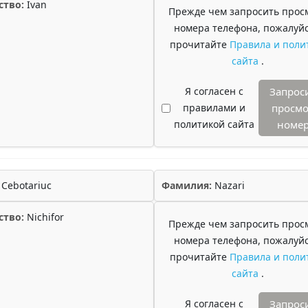
ство:
Ivan
Прежде чем запросить прос
номера телефона, пожалуйс
прочитайте
Правила и поли
сайта
.
Я согласен с
Запрос
правилами и
просмо
политикой сайта
номе
Cebotariuc
Фамилия:
Nazari
ство:
Nichifor
Прежде чем запросить прос
номера телефона, пожалуйс
прочитайте
Правила и поли
сайта
.
Я согласен с
Запрос