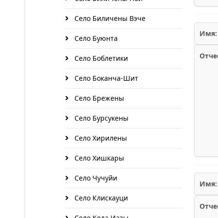
Село Биличены Вэче
Имя:
Село Буюнта
Отче
Село Боблетики
Село Боканча-Шит
Село Брежены
Село Бурсукены
Село Хирилены
Село Хишкары
Село Чучуйи
Имя:
Село Клискауци
Отче
Село Кода Иазы