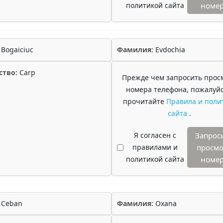
политикой сайта
номе
Bogaiciuc
Фамилия:
Evdochia
ство:
Carp
Прежде чем запросить прос
номера телефона, пожалуйс
прочитайте
Правила и поли
сайта
.
Я согласен с
Запрос
правилами и
просмо
политикой сайта
номе
Ceban
Фамилия:
Oxana