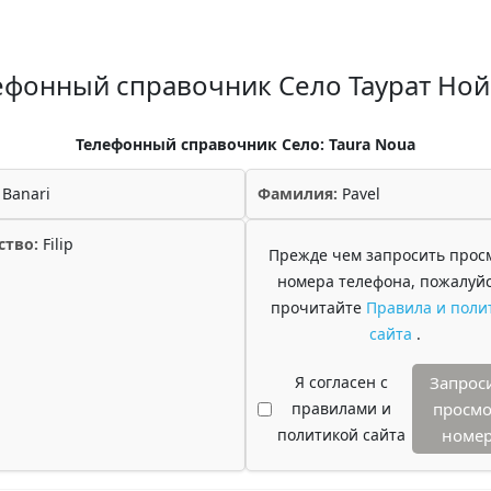
ефонный справочник Село Таурат Ной
Телефонный справочник Село: Taura Noua
Banari
Фамилия:
Pavel
ство:
Filip
Прежде чем запросить прос
номера телефона, пожалуйс
прочитайте
Правила и поли
сайта
.
Я согласен с
Запрос
правилами и
просмо
политикой сайта
номе