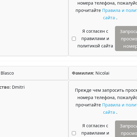
номера телефона, пожалуйс
прочитайте
Правила и поли
сайта
.
Я согласен с
Запрос
правилами и
просмо
политикой сайта
номе
Blasco
Фамилия:
Nicolai
ство:
Dmitri
Прежде чем запросить прос
номера телефона, пожалуйс
прочитайте
Правила и поли
сайта
.
Я согласен с
Запрос
правилами и
просмо