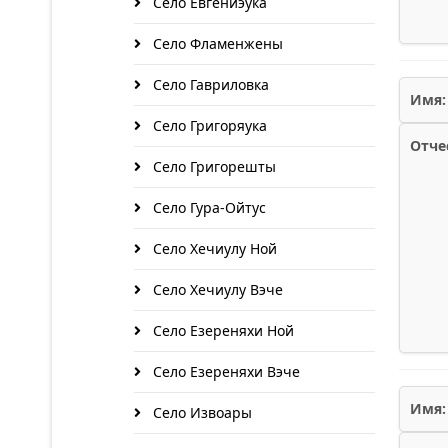
Село Евгениэука
Село Фламенжены
Село Гавриловка
Имя:
Село Григоряука
Отче
Село Григорешты
Село Гура-Ойтус
Село Хечиулу Ной
Село Хечиулу Вэче
Село Езереняхи Ной
Село Езереняхи Вэче
Имя:
Село Извоары