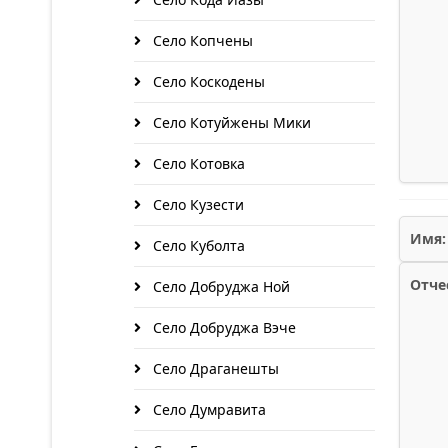
Село Копчены
Село Коскодены
Село Котуйжены Мики
Село Котовка
Село Кузести
Имя:
Село Куболта
Отче
Село Добруджа Ной
Село Добруджа Вэче
Село Драганешты
Село Думравита