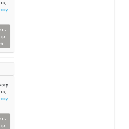
та,
тику
ить
тр
ра
мотр
та,
тику
ить
тр