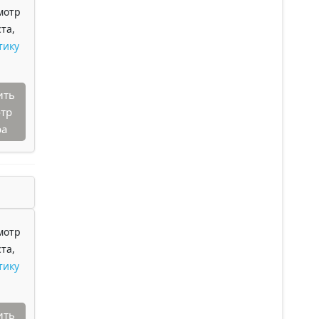
мотр
та,
тику
ить
тр
ра
мотр
та,
тику
ить