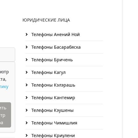
ЮРИДИЧЕСКИЕ ЛИЦА
Телефоны Анений Ноӣ
Телефоны Басарабяска
Телефоны Бричень
мотр
Телефоны Кагул
та,
Телефоны Кэлэрашь
тику
Телефоны Кантемир
ить
Телефоны Кэушены
тр
ра
Телефоны Чимишлия
Телефоны Криулени