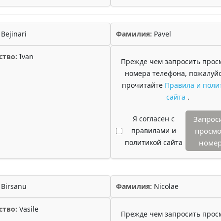
Bejinari
Фамилия:
Pavel
ство:
Ivan
Прежде чем запросить прос
номера телефона, пожалуйс
прочитайте
Правила и поли
сайта
.
Я согласен с
Запрос
правилами и
просмо
политикой сайта
номе
Birsanu
Фамилия:
Nicolae
ство:
Vasile
Прежде чем запросить прос