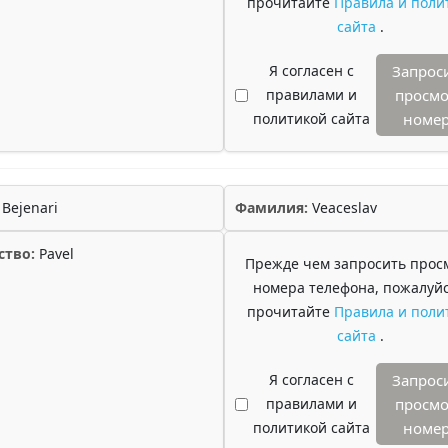
прочитайте
Правила и поли
сайта
.
Я согласен с
Запрос
правилами и
просмо
политикой сайта
номе
Bejenari
Фамилия:
Veaceslav
ство:
Pavel
Прежде чем запросить прос
номера телефона, пожалуйс
прочитайте
Правила и поли
сайта
.
Я согласен с
Запрос
правилами и
просмо
политикой сайта
номе