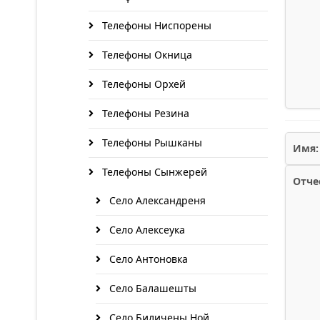
Телефоны Ниспорены
Телефоны Окница
Телефоны Орхей
Телефоны Резина
Телефоны Рышканы
Имя:
Телефоны Сынжерей
Отче
Село Александреня
Село Алексеука
Село Антоновка
Село Балашешты
Село Биличены Ной