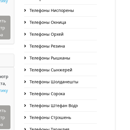
тику
Телефоны Ниспорены
ить
Телефоны Окница
тр
Телефоны Орхей
ра
Телефоны Резина
Телефоны Рышканы
Телефоны Сынжерей
мотр
Телефоны Шолданешты
та,
тику
Телефоны Сорока
Телефоны Штефан Водэ
ить
тр
Телефоны Стрэшень
ра
Телефоны Тараклия