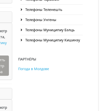
Телефоны Теленешть
Телефоны Унгены
Телефоны Муниципиу Бэлць
мотр
та,
Телефоны Муниципиу Кишинэу
тику
ПАРТНЁРЫ
ить
тр
Погода в Молдове
ра
мотр