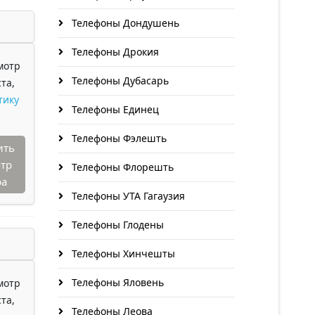
Телефоны Дондушень
Телефоны Дрокия
мотр
Телефоны Дубасарь
та,
тику
Телефоны Единец
Телефоны Фэлешть
ить
тр
Телефоны Флорешть
ра
Телефоны УТА Гагаузия
Телефоны Глодены
Телефоны Хинчешты
Телефоны Яловень
мотр
та,
Телефоны Леова