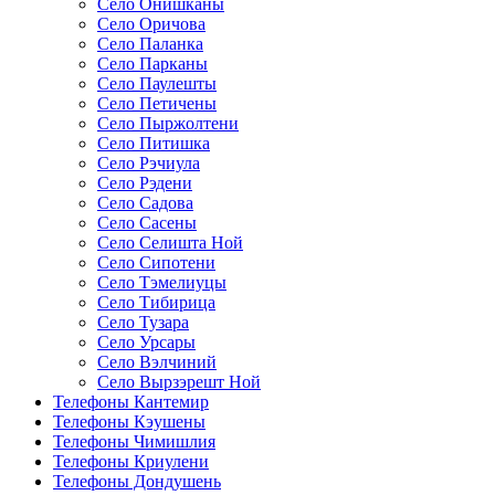
Село Онишканы
Село Оричова
Село Паланка
Село Парканы
Село Паулешты
Село Петичены
Село Пыржолтени
Село Питишка
Село Рэчиула
Село Рэдени
Село Садова
Село Сасены
Село Селишта Ной
Село Сипотени
Село Тэмелиуцы
Село Тибирица
Село Тузара
Село Урсары
Село Вэлчиний
Село Вырзэрешт Ной
Телефоны Кантемир
Телефоны Кэушены
Телефоны Чимишлия
Телефоны Криулени
Телефоны Дондушень