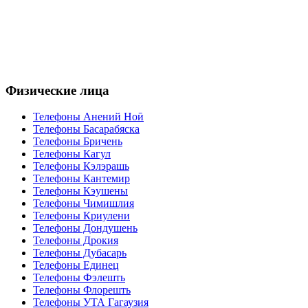
Физические лица
Телефоны Анений Ноӣ
Телефоны Басарабяска
Телефоны Бричень
Телефоны Кагул
Телефоны Кэлэрашь
Телефоны Кантемир
Телефоны Кэушены
Телефоны Чимишлия
Телефоны Криулени
Телефоны Дондушень
Телефоны Дрокия
Телефоны Дубасарь
Телефоны Единец
Телефоны Фэлешть
Телефоны Флорешть
Телефоны УТА Гагаузия