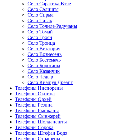
Село Саратика Вэче
Село Сэлиштя
Село Сирма
Село Тигах
Село Точиле-Радучаны
Село Томай
Село Троян
Село Троица
Село Виктория
Село Вознесень
Село Бестемачь
Село Бороганы
Село Казанчик
Село Чедыр
Село Кимпул Дреапт
Телефоны Ниспорены
Телефоны Окница
Телефоны Орхей
Телефоны Резина
Телефоны Рышканы
Телефоны Сынжерей
Телефоны Шолданешты
Телефоны Сорока
Телефоны Штефан Водэ
Телефоны Страшены