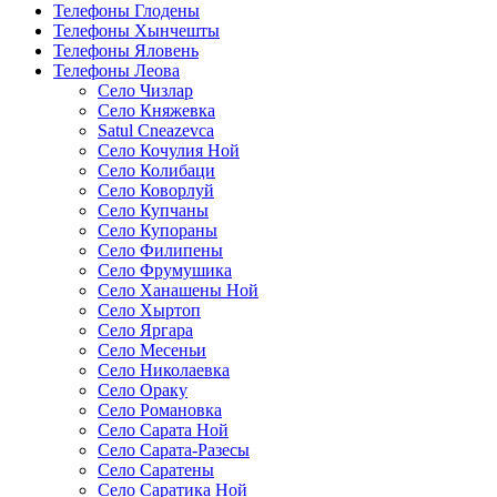
Телефоны Глодены
Телефоны Хынчешты
Телефоны Яловень
Телефоны Леова
Село Чизлар
Село Княжевка
Satul Cneazevca
Село Кочулия Ной
Село Колибаци
Село Коворлуй
Село Купчаны
Село Купораны
Село Филипены
Село Фрумушика
Село Ханашены Ной
Село Хыртоп
Село Яргара
Село Месеньи
Село Николаевка
Село Ораку
Село Романовка
Село Сарата Ной
Село Сарата-Разесы
Село Саратены
Село Саратика Ной