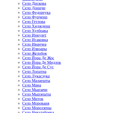
Село Дискова
Село Доничи
Село Федореука
Село Фурчени
Село Гетлова
Село Хидждени
Село Хулбоака
Село Инкулет
Село Исаковка
Село Иванчеа
Село Извоары
Село Желобок
Село Йора Де Жос
Село Йора Де Мидлок
Село Йора Де Сус
Село Лопатна
Село Лукасэука
Село Малаешты
Село Мана
Село Мырзачи
Село Мырзешты
Село Миток
Село Мороваия
Село Мороэзены
Село Некулайоека