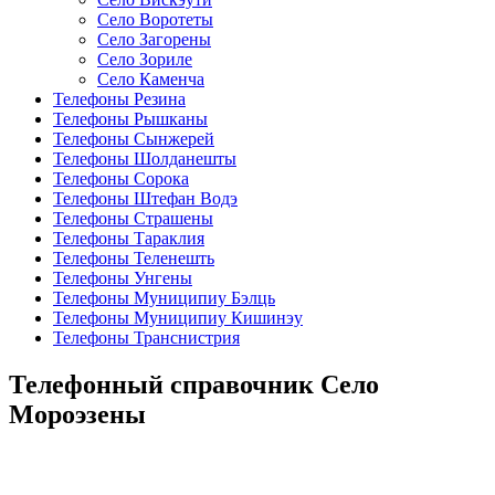
Село Воротеты
Село Загорены
Село Зориле
Село Каменча
Телефоны Резина
Телефоны Рышканы
Телефоны Сынжерей
Телефоны Шолданешты
Телефоны Сорока
Телефоны Штефан Водэ
Телефоны Страшены
Телефоны Тараклия
Телефоны Теленешть
Телефоны Унгены
Телефоны Муниципиу Бэлць
Телефоны Муниципиу Кишинэу
Телефоны Транснистрия
Телефонный справочник Село
Мороэзены