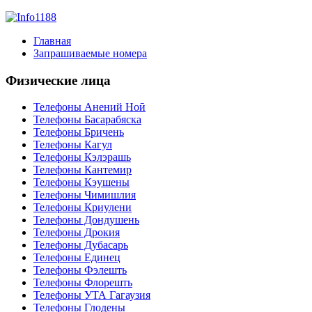
Главная
Запрашиваемые номера
Физические лица
Телефоны Анений Ноӣ
Телефоны Басарабяска
Телефоны Бричень
Телефоны Кагул
Телефоны Кэлэрашь
Телефоны Кантемир
Телефоны Кэушены
Телефоны Чимишлия
Телефоны Криулени
Телефоны Дондушень
Телефоны Дрокия
Телефоны Дубасарь
Телефоны Единец
Телефоны Фэлешть
Телефоны Флорешть
Телефоны УТА Гагаузия
Телефоны Глодены