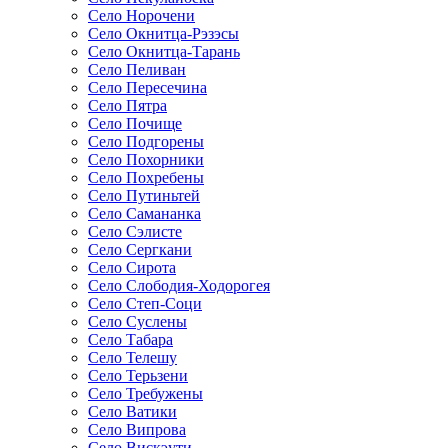
Село Норочени
Село Окнитца-Рэзэсы
Село Окнитца-Тарань
Село Пеливан
Село Пересечина
Село Пятра
Село Почище
Село Подгорены
Село Похорники
Село Похребены
Село Путиньтей
Село Самананка
Село Сэлисте
Село Сергкани
Село Сирота
Село Слободия-Ходорогея
Село Степ-Соци
Село Суслены
Село Табара
Село Телешу
Село Терьзени
Село Требужены
Село Ватики
Село Випрова
Село Вискэути