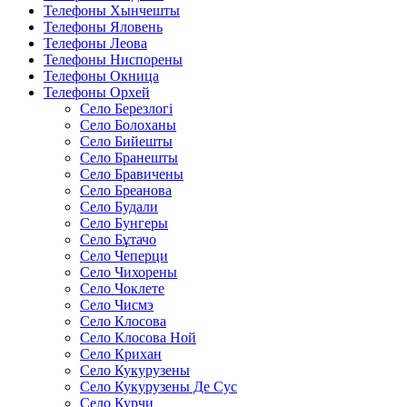
Телефоны Хынчешты
Телефоны Яловень
Телефоны Леова
Телефоны Ниспорены
Телефоны Окница
Телефоны Орхей
Село Березлогi
Село Болоханы
Село Бийешты
Село Бранешты
Село Бравичены
Село Бреанова
Село Будали
Село Бунгеры
Село Бұтачо
Село Чеперци
Село Чихорены
Село Чоклете
Село Чисмэ
Село Клосова
Село Клосова Ной
Село Крихан
Село Кукурузены
Село Кукурузены Де Сус
Село Курчи