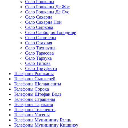
Село Рошканы
Село Рошканы Де Жос
Село Рошканы Де Сус
Село Сахарна
Село Сахарна Ной
Село Сыркова
Село Слободия-Городище
Село Слончены
Село Стахная
Село Тахнауцы
Село Тарасова
Село Тарэука
Село Типова
Село Триуфести
Телефоны Рышканы
Телефоны Сынжерей
Телефоны Шолданешты
Телефоны Сорока
Телефоны Штефан Водэ
Телефоны Страшены
Телефоны Тараклия
Телефоны Теленешть
Телефоны Унгены
Телефоны Муниципиу Бэлць
Телефоны Муниципиу Кишинэу