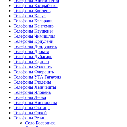
Телефоны Анений Ноӣ
Телефоны Басарабяска
Телефоны Бричень
Телефоны Кагул
Телефоны Кэлэрашь
Телефоны Кантемир
Телефоны Кэушены
Телефоны Чимишлия
Телефоны Криулени
Телефоны Дондушень
Телефоны Дрокия
Телефоны Дубасарь
Телефоны Единец
Телефоны Фэлешть
Телефоны Флорешть
Телефоны УТА Гагаузия
Телефоны Глодены
Телефоны Хынчешты
Телефоны Яловень
Телефоны Леова
Телефоны Ниспорены
Телефоны Окница
Телефоны Орхей
Телефоны Резина
Село Босерниза