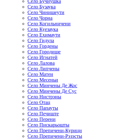
Село Бучиушка
Село Бузаука
Село Чинишеути
Село Чорна
Село Когильничени
Село Куезаука
Село Ехимаути
Село Гидула
Село Гордены
Село Городище
Село Игнатей
Село Лалова
Село Липчены
Село Матеи
Село Месеньи
Село Минчены Де Жос
Село Минчены Де Сус
Село Нистрэны
Село Отац
Село Папауты
Село Печиште
Село Перени
Село Пискарьошты
Село Препичени-Курици
Село Препичени-Рэзэсты