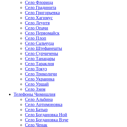
Село Флорица
Село Градинита
Село Григорьевка
Село Хагимус
Село Леунтя
Село Опачи
Село Первомайск
Село Плоп
Село Сальчуца
Село Штефанешты
Село Сурчичены
Село Танацары
Село Тараклия
Село Токуз
Село Триколичи
Село Украинка
Село Уршай
Село Зэим
Телефоны Чимишлия
Село Альбина
Село Артимоновка
Село Батыр
Село Богдановка Ной
Село Богдановка Вэче
Село Ченак