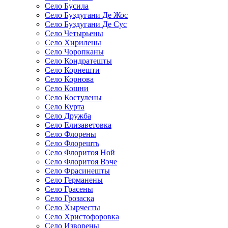
Село Бусила
Село Буздугани Де Жос
Село Буздугани Де Сус
Село Четырьены
Село Хирилены
Село Чоропканы
Село Кондратешты
Село Корнешти
Село Корнова
Село Кошни
Село Костулены
Село Курта
Село Дружба
Село Елизаветовка
Село Флорены
Село Флорешть
Село Флоритоя Ной
Село Флоритоя Вэче
Село Фрасинешты
Село Германены
Село Грасены
Село Грозаска
Село Хырчесты
Село Христофоровка
Село Изворены