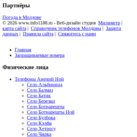
Партнёры
Погода в Молдове
© 2026 www.info1188.ru - Веб-дизайн студия
Милиметр
|
карта сайта
|
Справочник телефонов Молдовы
|
Защита
данных
|
Правила сайта
|
Свяжитесь с нами
Главная
Запрашиваемые номера
Физические лица
Телефоны Анений Ноӣ
Село Альбиница
Село Балмаз
Село Батик
Село Березки
Село Ботнарешты
Село Ботнарешты Ной
Село Булбока
Село Кэлфа
Село Хетросу
Село Чирка