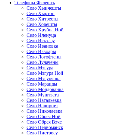
Телефоны Фэлешть
Село Хынчешты
Село Хыртоп
Село Хитресты
Село Хорешты
Село Хрубна Ной
Село Иленуца
Село Искэлау
Село Ивановка
Село Извоары
Село Логофтены
Село Лучачены
Село Мэгура
Село Мэгура Ной
Село Мэгурянка
Село Маранды
Село Молдованка
Село Муштэата
Село Натальевка
Село Навирнет
Село Николаевка
Село Обрея Ной
Село Обрея Вэче
Село Первомайск
Село Пиетросу