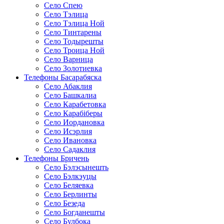
Село Спею
Село Тэлица
Село Тэлица Ной
Село Тинтарены
Село Тодырешты
Село Троица Ной
Село Варница
Село Золотиевка
Телефоны Басарабяска
Село Абаклия
Село Башкалиа
Село Карабетовка
Село Карабіберы
Село Иордановка
Село Исэрлия
Село Ивановка
Село Садаклия
Телефоны Бричень
Село Бэлэсынешть
Село Бэлкэуцы
Село Беляевка
Село Берлинты
Село Безеда
Село Богданешты
Село Булбока