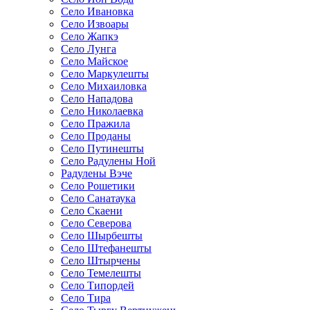
Село Ивановка
Село Извоары
Село Жапкэ
Село Лунга
Село Майское
Село Маркулешты
Село Михаиловка
Село Нападова
Село Николаевка
Село Пражила
Село Проданы
Село Путинешты
Село Радулены Ной
Радулены Вэче
Село Рошетики
Село Санатаука
Село Скаени
Село Северова
Село Шырбешты
Село Штефанешты
Село Штырчены
Село Темелешты
Село Типордей
Село Тира