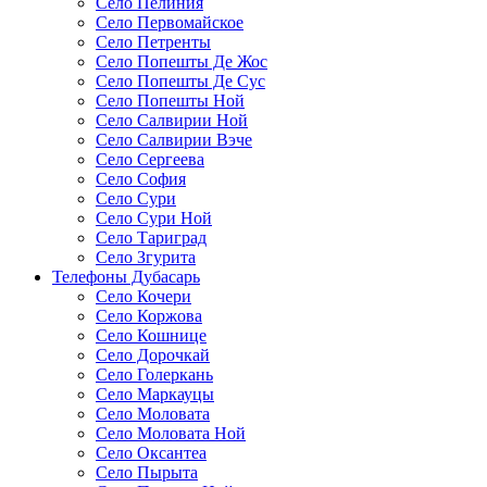
Село Пелиния
Село Первомайское
Село Петренты
Село Попешты Де Жос
Село Попешты Де Сус
Село Попешты Ной
Село Салвирии Ной
Село Салвирии Вэче
Село Сергеева
Село София
Село Сури
Село Сури Ной
Село Тариград
Село Згурита
Телефоны Дубасарь
Село Кочери
Село Коржова
Село Кошнице
Село Дорочкай
Село Голеркань
Село Маркауцы
Село Моловата
Село Моловата Ной
Село Оксантеа
Село Пырыта