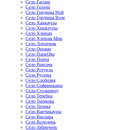
Село Гаспар
Село Голень
Село Гордины Ной
Село Гордины Вэче
Село Ханкауцы
Село Хинкэуцы
Село Хлинаи
Село Хлинаи Мик
Село Лопатник
Село Онощи
Село ПаркОва
Село Поена
Село Рингачь
Село Ротунда
Село Русены
Село Слобозия
Село Софринканы
Село Стольницу
Село Теребна
Село Тырнова
Село Трэнка
Село Ванчикауцы
Село Висоара
Село Володень
Село Забричень