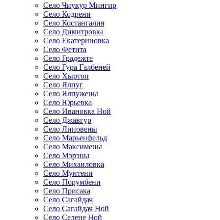
Село Чиукур Мингир
Село Кодрени
Село Костангалия
Село Димитровка
Село Екатериновка
Село Фетита
Село Градежте
Село Гура Галбеней
Село Хыртоп
Село Ялпуг
Село Ялпужены
Село Юрьевка
Село Ивановка Ной
Село Джавгур
Село Липовены
Село Марьенфельд
Село Максимены
Село Мэрэны
Село Михаиловка
Село Мунтени
Село Порумбени
Село Присака
Село Сагайдач
Село Сагайдач Ной
Село Селене Ной