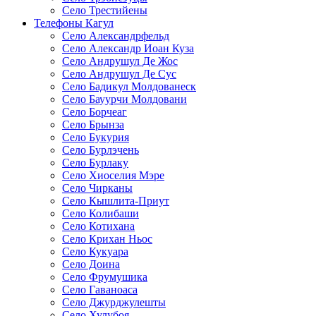
Село Трестийены
Телефоны Кагул
Село Александрфельд
Село Александр Иоан Куза
Село Андрушул Де Жос
Село Андрушул Де Сус
Село Бадикул Молдованеск
Село Бауурчи Молдовани
Село Борчеаг
Село Брынза
Село Букурия
Село Бурлэчень
Село Бурлаку
Село Хиоселия Мэре
Село Чирканы
Село Кышлита-Приут
Село Колибаши
Село Котихана
Село Крихан Ньос
Село Кукуара
Село Доина
Село Фрумушика
Село Гаваноаса
Село Джурджулешты
Село Хулубоя