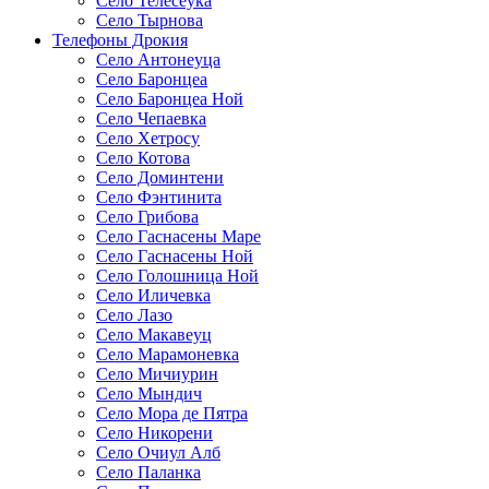
Село Телесеука
Село Тырнова
Телефоны Дрокия
Село Антонеуца
Село Баронцеа
Село Баронцеа Ной
Село Чепаевка
Село Хетросу
Село Котова
Село Доминтени
Село Фэнтинита
Село Грибова
Село Гаснасены Маре
Село Гаснасены Ной
Село Голошница Ной
Село Иличевка
Село Лазо
Село Макавеуц
Село Марамоневка
Село Мичиурин
Село Мындич
Село Мора де Пятра
Село Никорени
Село Очиул Алб
Село Паланка