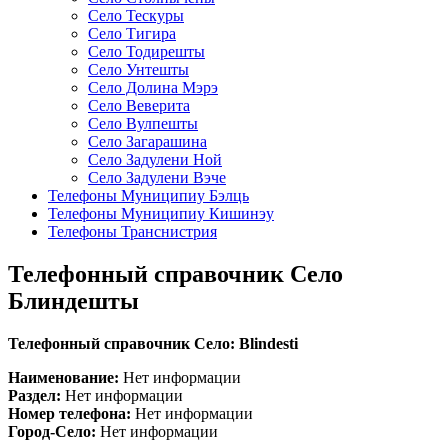
Село Тескуры
Село Тигира
Село Тодирешты
Село Унтешты
Село Долина Мэрэ
Село Веверита
Село Вулпешты
Село Загарашина
Село Задулени Ной
Село Задулени Вэче
Телефоны Муниципиу Бэлць
Телефоны Муниципиу Кишинэу
Телефоны Транснистрия
Телефонный справочник Село
Блиндешты
Телефонный справочник Село: Blindesti
Наименование:
Нет информации
Раздел:
Нет информации
Номер телефона:
Нет информации
Город-Село:
Нет информации