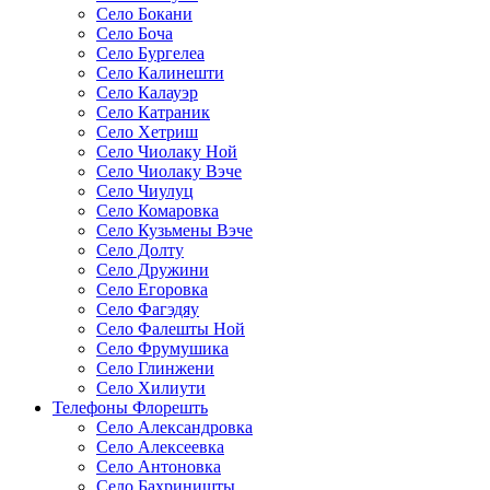
Село Бокани
Село Боча
Село Бургелеа
Село Калинешти
Село Калауэр
Село Катраник
Село Хетриш
Село Чиолаку Ной
Село Чиолаку Вэче
Село Чиулуц
Село Комаровка
Село Кузьмены Вэче
Село Долту
Село Дружини
Село Егоровка
Село Фагэдяу
Село Фалешты Ной
Село Фрумушика
Село Глинжени
Село Хилиути
Телефоны Флорешть
Село Александровка
Село Алексеевка
Село Антоновка
Село Бахриништы