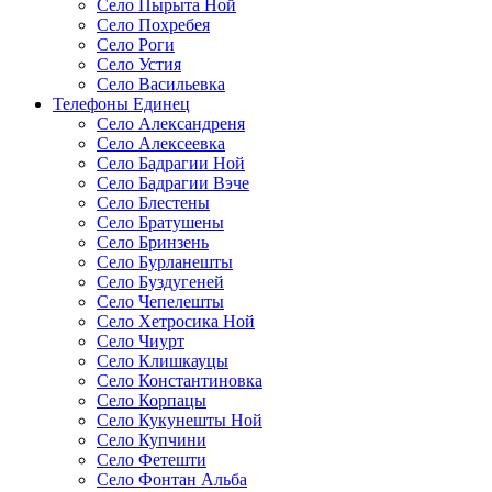
Село Пырыта Ной
Село Похребея
Село Роги
Село Устия
Село Васильевка
Телефоны Единец
Село Александреня
Село Алексеевка
Село Бадрагии Ной
Село Бадрагии Вэче
Село Блестены
Село Братушены
Село Бринзень
Село Бурланешты
Село Буздугеней
Село Чепелешты
Село Хетросика Ной
Село Чиурт
Село Клишкауцы
Село Константиновка
Село Корпацы
Село Кукунешты Ной
Село Купчини
Село Фетешти
Село Фонтан Альба