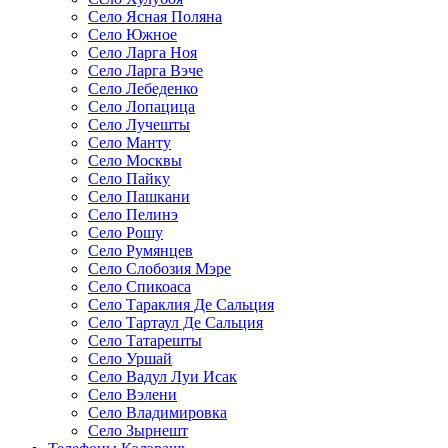
Село Ясная Поляна
Село Южное
Село Ларга Ноя
Село Ларга Вэче
Село Лебеденко
Село Лопацица
Село Лучешты
Село Манту
Село Москвы
Село Пайку
Село Пашкани
Село Пелинэ
Село Рошу
Село Румянцев
Село Слобозия Мэре
Село Спикоаса
Село Тараклия Де Сальция
Село Тартаул Де Сальция
Село Татарешты
Село Уршай
Село Вадул Луи Исак
Село Вэлени
Село Владимировка
Село Зырнешт