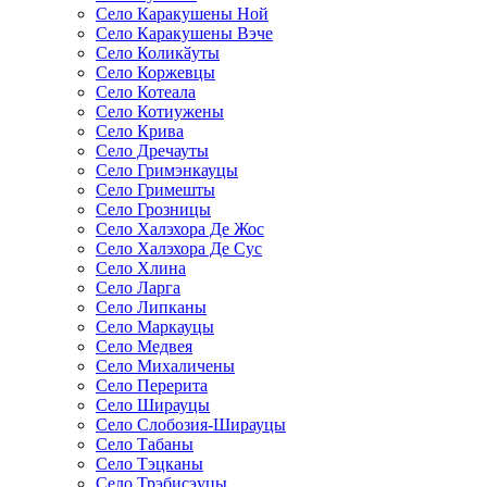
Село Каракушены Ной
Село Каракушены Вэче
Село Коликӑуты
Село Коржевцы
Село Котеала
Село Котиужены
Село Крива
Село Дречауты
Село Гримэнкауцы
Село Гримешты
Село Грозницы
Село Халэхора Де Жос
Село Халэхора Де Сус
Село Хлина
Село Ларга
Село Липканы
Село Маркауцы
Село Медвея
Село Михаличены
Село Перерита
Село Ширауцы
Село Слобозия-Ширауцы
Село Табаны
Село Тэцканы
Село Трэбисэуцы