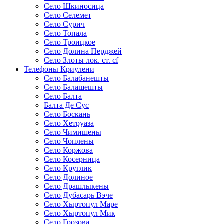
Село Шкиносица
Село Селемет
Село Сурич
Село Топала
Село Троицкое
Село Долина Перджей
Село Злоты лок. ст. cf
Телефоны Криулени
Село Балабанешты
Село Балашешты
Село Балта
Балта Де Сус
Село Боскань
Село Хетруаза
Село Чимишены
Село Чоплены
Село Коржова
Село Косерница
Село Круглик
Село Долиное
Село Драшлыкены
Село Дубасарь Вэче
Село Хыртопул Маре
Село Хыртопул Мик
Село Грозова