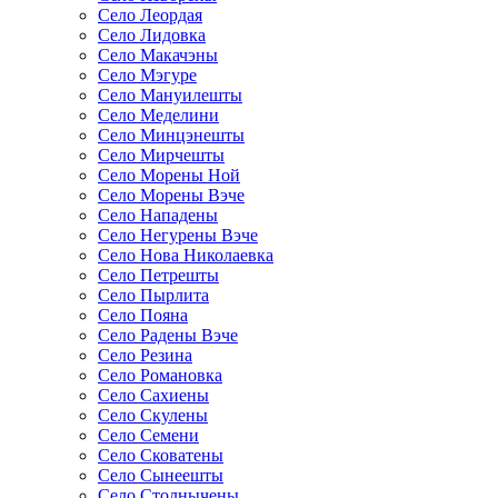
Село Леордая
Село Лидовка
Село Макачэны
Село Мэгуре
Село Мануилешты
Село Меделини
Село Минцэнешты
Село Мирчешты
Село Морены Ной
Село Морены Вэче
Село Нападены
Село Негурены Вэче
Село Нова Николаевка
Село Петрешты
Село Пырлита
Село Пояна
Село Радены Вэче
Село Резина
Село Романовка
Село Сахиены
Село Скулены
Село Семени
Село Сковатены
Село Сынеешты
Село Столнычены