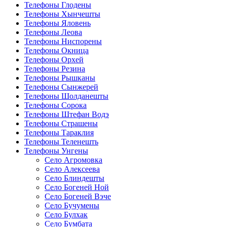
Телефоны Глодены
Телефоны Хынчешты
Телефоны Яловень
Телефоны Леова
Телефоны Ниспорены
Телефоны Окница
Телефоны Орхей
Телефоны Резина
Телефоны Рышканы
Телефоны Сынжерей
Телефоны Шолданешты
Телефоны Сорока
Телефоны Штефан Водэ
Телефоны Страшены
Телефоны Тараклия
Телефоны Теленешть
Телефоны Унгены
Село Агромовка
Село Алексеева
Село Блиндешты
Село Богеней Ной
Село Богеней Вэче
Село Бучумены
Село Булхак
Село Бумбата