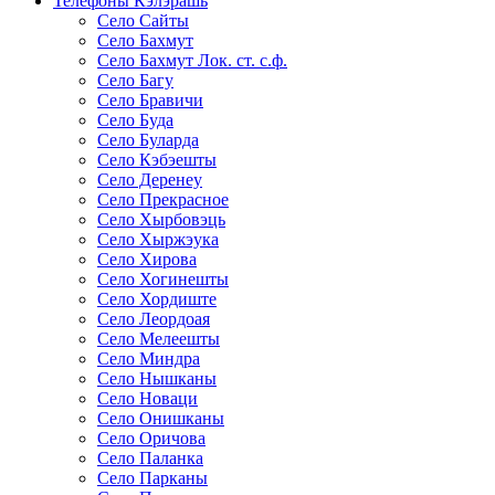
Телефоны Кэлэрашь
Село Сайты
Село Бахмут
Село Бахмут Лок. ст. c.ф.
Село Багу
Село Бравичи
Село Буда
Село Буларда
Село Кэбэешты
Село Деренеу
Село Прекрасное
Село Хырбовэць
Село Хыржэука
Село Хирова
Село Хогинешты
Село Хордиште
Село Леордоая
Село Мелеешты
Село Миндра
Село Нышканы
Село Новаци
Село Онишканы
Село Оричова
Село Паланка
Село Парканы