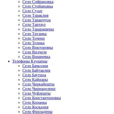
Село Софрановка
Село Стойановка
Село Сухат
Село Тараклия
Село Таранчуца
Село Тартаул
Село Тарарашены
Село Тиганка
Село Точени
Село Толика
Село Викторовка
Село Вилчеле
Село Вишневка
Телефоны Кэушены
Село Бачкэлия
Село Байтаклия
Село Баутица
Село Кайнары
Село Чиркайешты
Село Чирнацелени
Село Чуфлешты
Село Константиновка
Село Копанка
Село Коскалия
Село Фирладены