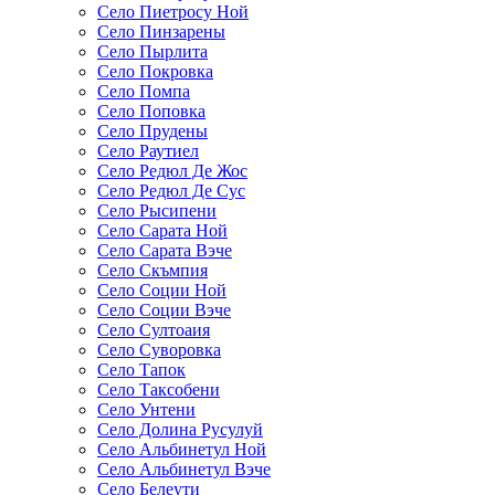
Село Пиетросу Ной
Село Пинзарены
Село Пырлита
Село Покровка
Село Помпа
Село Поповка
Село Прудены
Село Раутиел
Село Редюл Де Жос
Село Редюл Де Сус
Село Рысипени
Село Сарата Ной
Село Сарата Вэче
Село Скъмпия
Село Соции Ной
Село Соции Вэче
Село Султоаия
Село Суворовка
Село Тапок
Село Таксобени
Село Унтени
Село Долина Русулуй
Село Альбинетул Ной
Село Альбинетул Вэче
Село Белеути