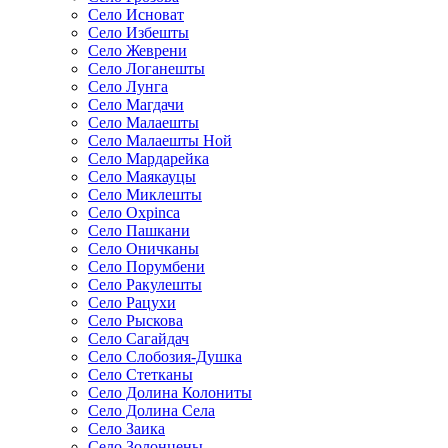
Село Исноват
Село Избешты
Село Жеврени
Село Логанешты
Село Лунга
Село Магдачи
Село Малаешты
Село Малаешты Ной
Село Мардарейка
Село Маякауцы
Село Миклешты
Село Охрinca
Село Пашкани
Село Оничканы
Село Порумбени
Село Ракулешты
Село Рацухи
Село Рыскова
Село Сагайдач
Село Слобозия-Душка
Село Стетканы
Село Долина Колониты
Село Долина Села
Село Заика
Село Золонцены