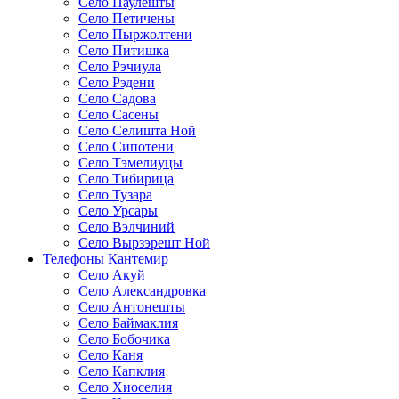
Село Паулешты
Село Петичены
Село Пыржолтени
Село Питишка
Село Рэчиула
Село Рэдени
Село Садова
Село Сасены
Село Селишта Ной
Село Сипотени
Село Тэмелиуцы
Село Тибирица
Село Тузара
Село Урсары
Село Вэлчиний
Село Вырзэрешт Ной
Телефоны Кантемир
Село Акуй
Село Александровка
Село Антонешты
Село Баймаклия
Село Бобочика
Село Каня
Село Капклия
Село Хиоселия