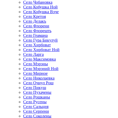
Село Чобановка
Село Кобушка Ной
Село Кобушка Вэче
Село Кретоя
Село Делакъ
Село Флорени
Село Флорешть
Село Геамана
Село Гура Бикулуй
Село Хирбоват
Село Хирбоват Ной
Село Ларга
Село Максимовка
Село Мэрэны
Село Мэрэний Ной
Село Мирное
Село Николаевка
Село Очиул Рош
Село Пикуш
Село Пухачены
Село Рошканы
Село Русены
Село Сальция
Село Серпени
Село Соколены