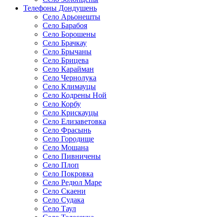
Телефоны Дондушень
Село Арьонешты
Село Барабоя
Село Борошены
Село Брачкау
Село Брычаны
Село Брицева
Село Карайман
Село Чернолука
Село Климауцы
Село Кодрены Ной
Село Корбу
Село Крискауцы
Село Елизаветовка
Село Фрасынь
Село Городище
Село Мошана
Село Пивничены
Село Плоп
Село Покровка
Село Редюл Маре
Село Скаени
Село Судака
Село Таул