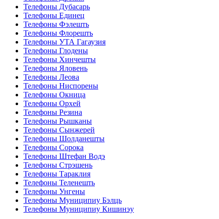
Телефоны Дубасарь
Телефоны Единец
Телефоны Фэлешть
Телефоны Флорешть
Телефоны УТА Гагаузия
Телефоны Глодены
Телефоны Хинчешты
Телефоны Яловень
Телефоны Леова
Телефоны Ниспорены
Телефоны Окница
Телефоны Орхей
Телефоны Резина
Телефоны Рышканы
Телефоны Сынжерей
Телефоны Шолданешты
Телефоны Сорока
Телефоны Штефан Водэ
Телефоны Стрэшень
Телефоны Тараклия
Телефоны Теленешть
Телефоны Унгены
Телефоны Муниципиу Бэлць
Телефоны Муниципиу Кишинэу