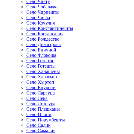
Село Чиету
Село Чобалачка
Село Чирпешты
Село Числа
Село Кочулия
Село Константинешты
Село Костангалия
Село Рождество
Село Димитрова
Село Еничиой
Село Флокоша
Село Гиолтос
Село Готешты
Село Ханашены
Село Харагыш
Село Хыртоп
Село Епурени
Село Ларгуца
Село Лека
Село Лингура
Село Плешканы
Село Плопи
Село Порумбешты
Село Садик
Село Самалия