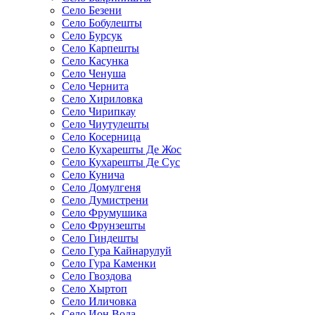
Село Безени
Село Бобулешты
Село Бурсук
Село Карпешты
Село Касунка
Село Ченуша
Село Чернита
Село Хириловка
Село Чирипкау
Село Чиутулешты
Село Косерница
Село Кухарешты Де Жос
Село Кухарешты Де Сус
Село Кунича
Село Домулгеня
Село Думистрени
Село Фрумушика
Село Фрунзешты
Село Гиндешты
Село Гура Кайнарулуй
Село Гура Каменки
Село Гвоздова
Село Хыртоп
Село Иличовка
Село Ион Вода