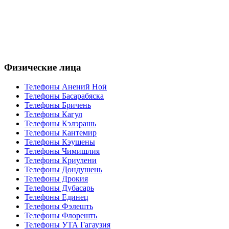
Физические лица
Телефоны Анений Ноӣ
Телефоны Басарабяска
Телефоны Бричень
Телефоны Кагул
Телефоны Кэлэрашь
Телефоны Кантемир
Телефоны Кэушены
Телефоны Чимишлия
Телефоны Криулени
Телефоны Дондушень
Телефоны Дрокия
Телефоны Дубасарь
Телефоны Единец
Телефоны Фэлешть
Телефоны Флорешть
Телефоны УТА Гагаузия