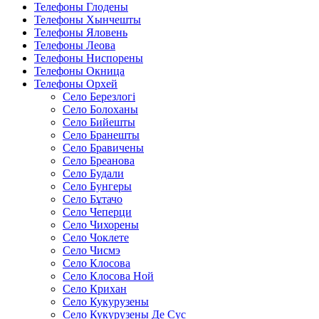
Телефоны Глодены
Телефоны Хынчешты
Телефоны Яловень
Телефоны Леова
Телефоны Ниспорены
Телефоны Окница
Телефоны Орхей
Село Березлогi
Село Болоханы
Село Бийешты
Село Бранешты
Село Бравичены
Село Бреанова
Село Будали
Село Бунгеры
Село Бұтачо
Село Чеперци
Село Чихорены
Село Чоклете
Село Чисмэ
Село Клосова
Село Клосова Ной
Село Крихан
Село Кукурузены
Село Кукурузены Де Сус