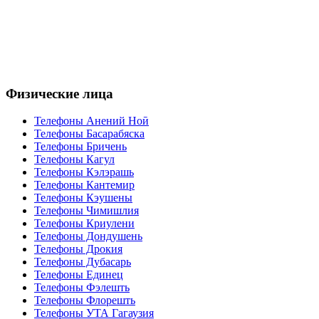
Физические лица
Телефоны Анений Ноӣ
Телефоны Басарабяска
Телефоны Бричень
Телефоны Кагул
Телефоны Кэлэрашь
Телефоны Кантемир
Телефоны Кэушены
Телефоны Чимишлия
Телефоны Криулени
Телефоны Дондушень
Телефоны Дрокия
Телефоны Дубасарь
Телефоны Единец
Телефоны Фэлешть
Телефоны Флорешть
Телефоны УТА Гагаузия