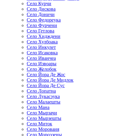
Село Курчи
Село Дискова
Село Доничи
Село Федореука
Село Фурчени
Село Гетлова
Село Хидждени
Село Хулбоака
Село Инкулет
Село Исаковка
Село Иванчеа
Село Извоары
Село Желобок
Село Йора Де Жос
Село Йора Де Мидлок
Село Йора Де Сус
Село Лопатна
Село Лукасэука
Село Малаешты
Село Мана
Село Мырзачи
Село Мырзешты
Село Миток
Село Мороваия
Село Мороэзены