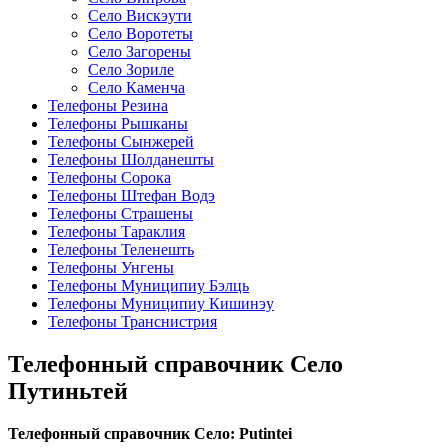
Село Вискэути
Село Воротеты
Село Загорены
Село Зориле
Село Каменча
Телефоны Резина
Телефоны Рышканы
Телефоны Сынжерей
Телефоны Шолданешты
Телефоны Сорока
Телефоны Штефан Водэ
Телефоны Страшены
Телефоны Тараклия
Телефоны Теленешть
Телефоны Унгены
Телефоны Муниципиу Бэлць
Телефоны Муниципиу Кишинэу
Телефоны Транснистрия
Телефонный справочник Село
Путиньтей
Телефонный справочник Село: Putintei