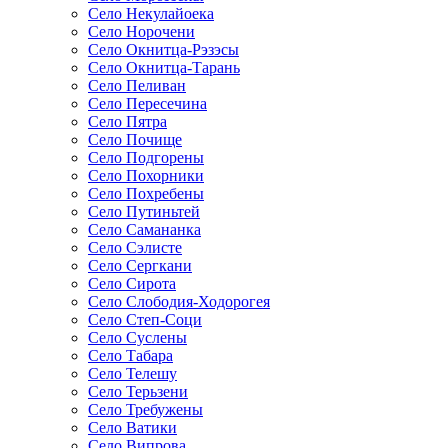
Село Некулайоека
Село Норочени
Село Окнитца-Рэзэсы
Село Окнитца-Тарань
Село Пеливан
Село Пересечина
Село Пятра
Село Почище
Село Подгорены
Село Похорники
Село Похребены
Село Путиньтей
Село Самананка
Село Сэлисте
Село Сергкани
Село Сирота
Село Слободия-Ходорогея
Село Степ-Соци
Село Суслены
Село Табара
Село Телешу
Село Терьзени
Село Требужены
Село Ватики
Село Випрова