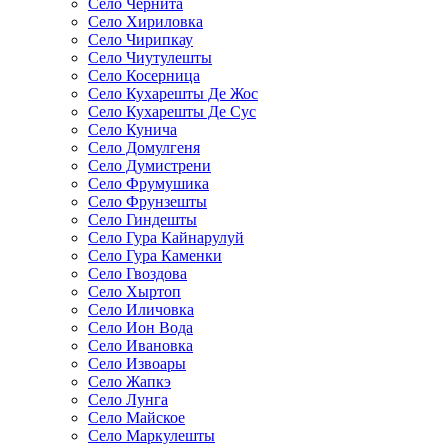
Село Чернита
Село Хириловка
Село Чирипкау
Село Чиутулешты
Село Косерница
Село Кухарешты Де Жос
Село Кухарешты Де Сус
Село Кунича
Село Домулгеня
Село Думистрени
Село Фрумушика
Село Фрунзешты
Село Гиндешты
Село Гура Кайнарулуй
Село Гура Каменки
Село Гвоздова
Село Хыртоп
Село Иличовка
Село Ион Вода
Село Ивановка
Село Извоары
Село Жапкэ
Село Лунга
Село Майское
Село Маркулешты