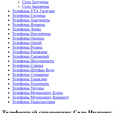
Село Залучены
Село Зарожены
Телефоны УТА Гагаузия
Телефоны Глодены
Телефоны Хынчешты
Телефоны Яловень
Телефоны Леова
Телефоны Ниспорены
Телефоны Окница
Телефоны Орхей
Телефоны Резина
Телефоны Рышканы
Телефоны Сынжерей
Телефоны Шолданешты
Телефоны Сорока
Телефоны Штефан Водэ
Телефоны Страшены
Телефоны Тараклия
Телефоны Теленешть
Телефоны Унгены
Телефоны Муниципиу Бэлць
Телефоны Муниципиу Кишинэу
Телефоны Транснистрия
Телефонный справочник Село Ивановк