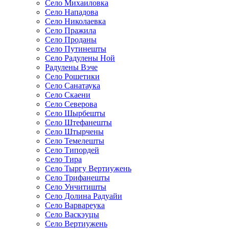
Село Михаиловка
Село Нападова
Село Николаевка
Село Пражила
Село Проданы
Село Путинешты
Село Радулены Ной
Радулены Вэче
Село Рошетики
Село Санатаука
Село Скаени
Село Северова
Село Шырбешты
Село Штефанешты
Село Штырчены
Село Темелешты
Село Типордей
Село Тира
Село Тыргу Вертиужень
Село Трифанешты
Село Унчитишты
Село Долина Радуайи
Село Варвареука
Село Васкэуцы
Село Вертиужень