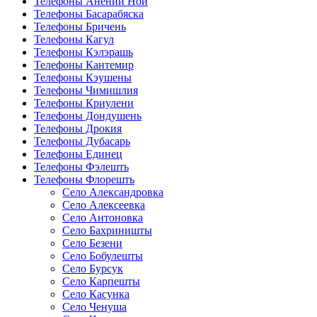
Телефоны Анений Ноӣ
Телефоны Басарабяска
Телефоны Бричень
Телефоны Кагул
Телефоны Кэлэрашь
Телефоны Кантемир
Телефоны Кэушены
Телефоны Чимишлия
Телефоны Криулени
Телефоны Дондушень
Телефоны Дрокия
Телефоны Дубасарь
Телефоны Единец
Телефоны Фэлешть
Телефоны Флорешть
Село Александровка
Село Алексеевка
Село Антоновка
Село Бахриништы
Село Безени
Село Бобулешты
Село Бурсук
Село Карпешты
Село Касунка
Село Ченуша