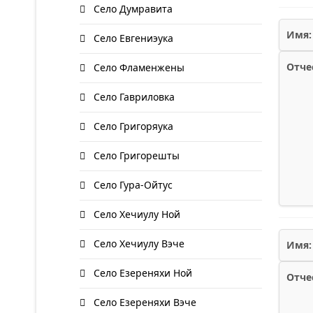
Село Думравита
Имя:
Село Евгениэука
Отче
Село Фламенжены
Село Гавриловка
Село Григоряука
Село Григорешты
Село Гура-Ойтус
Село Хечиулу Ной
Село Хечиулу Вэче
Имя:
Село Езереняхи Ной
Отче
Село Езереняхи Вэче