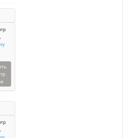
отр
,
ку
ить
тр
ра
отр
,
ку