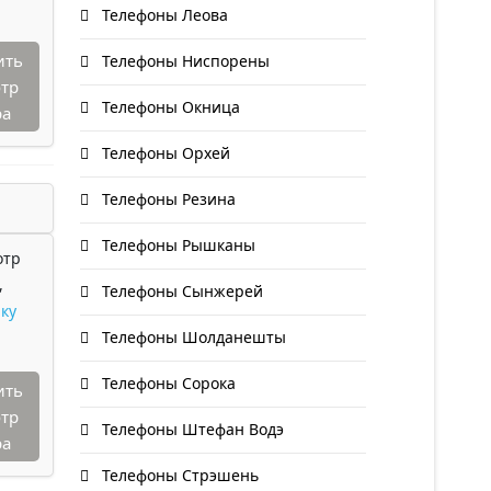
Телефоны Леова
ить
Телефоны Ниспорены
тр
Телефоны Окница
ра
Телефоны Орхей
Телефоны Резина
Телефоны Рышканы
отр
,
Телефоны Сынжерей
ку
Телефоны Шолданешты
Телефоны Сорока
ить
тр
Телефоны Штефан Водэ
ра
Телефоны Стрэшень