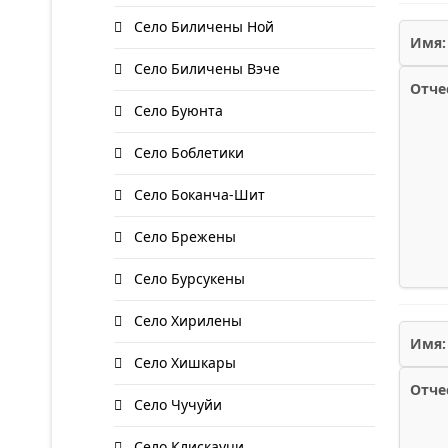
Село Биличены Ной
Имя:
Село Биличены Вэче
Отче
Село Буюнта
Село Боблетики
Село Боканча-Шит
Село Брежены
Село Бурсукены
Село Хирилены
Имя:
Село Хишкары
Отче
Село Чучуйи
Село Клискауци