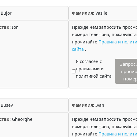
Bujor
Фамилия:
Vasile
ство:
Ion
Прежде чем запросить просм
номера телефона, пожалуйста
прочитайте
Правила и полити
сайта
.
Я согласен с
Запрос
правилами и
просмо
политикой сайта
номе
Busev
Фамилия:
Ivan
ство:
Gheorghe
Прежде чем запросить просм
номера телефона, пожалуйста
прочитайте
Правила и полити