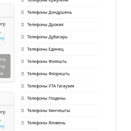
Телефоны Дондушень
отр
Телефоны Дрокия
,
Телефоны Дубасарь
ку
Телефоны Единец
ить
Телефоны Фэлешть
тр
ра
Телефоны Флорешть
Телефоны УТА Гагаузия
Телефоны Глодены
Телефоны Хинчешты
отр
,
Телефоны Яловень
ку