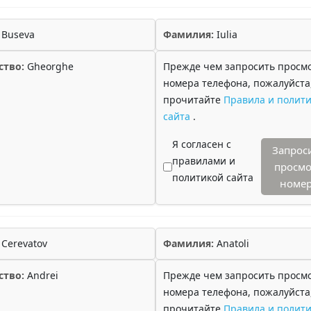
Buseva
Фамилия:
Iulia
ство:
Gheorghe
Прежде чем запросить просм
номера телефона, пожалуйста
прочитайте
Правила и полити
сайта
.
Я согласен с
Запрос
правилами и
просмо
политикой сайта
номе
Cerevatov
Фамилия:
Anatoli
ство:
Andrei
Прежде чем запросить просм
номера телефона, пожалуйста
прочитайте
Правила и полити