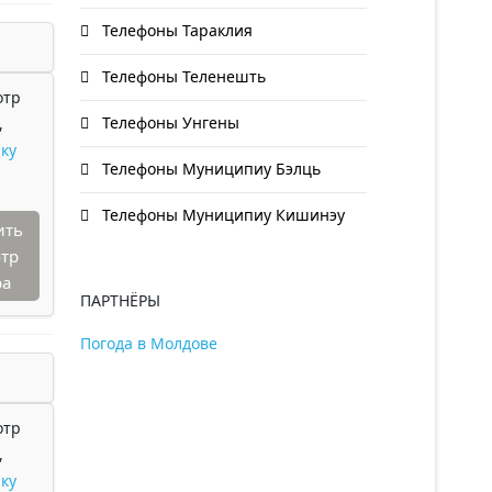
Телефоны Тараклия
Телефоны Теленешть
отр
Телефоны Унгены
,
ку
Телефоны Муниципиу Бэлць
Телефоны Муниципиу Кишинэу
ить
тр
ра
ПАРТНЁРЫ
Погода в Молдове
отр
,
ку