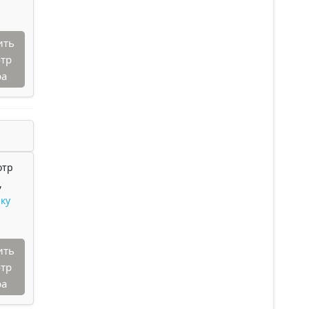
ить
тр
ра
отр
,
ку
ить
тр
ра