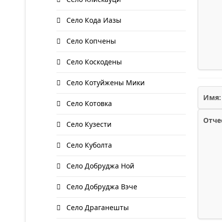
Село Кода Иазы
Село Копчены
Село Коскодены
Село Котуйжены Мики
Имя:
Село Котовка
Отче
Село Кузести
Село Куболта
Село Добруджа Ной
Село Добруджа Вэче
Село Драганешты