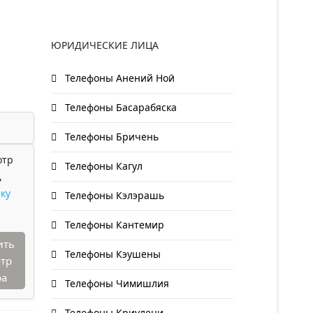
ЮРИДИЧЕСКИЕ ЛИЦА
Телефоны Анений Ноӣ
Телефоны Басарабяска
Телефоны Бричень
отр
Телефоны Кагул
,
ку
Телефоны Кэлэрашь
Телефоны Кантемир
ить
Телефоны Кэушены
тр
ра
Телефоны Чимишлия
Телефоны Криулени