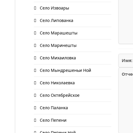
Село Извоары
Село Липованка
Село Марашешты
Село Маринешты
Село Михаиловка
Имя:
Село Мындрешеньи Ной
Отче
Село Николаевка
Село Октябрейское
Село Паланка
Село Пепени
Село Пепени Ной