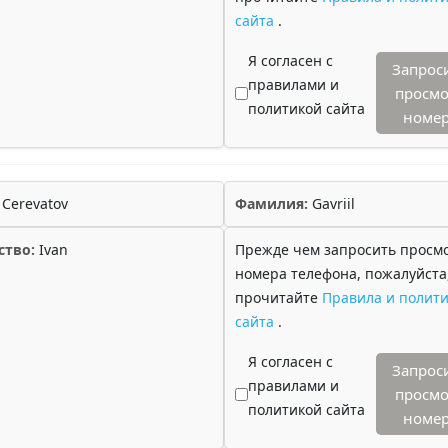
сайта
.
Я согласен с
Запрос
правилами и
просмо
политикой сайта
номе
Cerevatov
Фамилия:
Gavriil
ство:
Ivan
Прежде чем запросить просм
номера телефона, пожалуйста
прочитайте
Правила и полити
сайта
.
Я согласен с
Запрос
правилами и
просмо
политикой сайта
номе