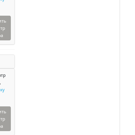
ить
тр
ра
отр
,
ку
ить
тр
ра