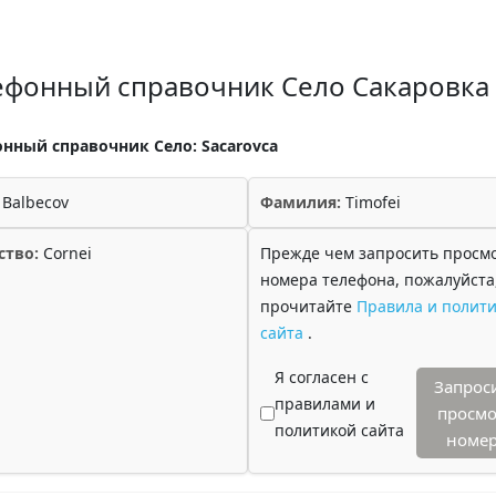
ефонный справочник Село Сакаровка
нный справочник Село: Sacarovca
Balbecov
Фамилия:
Timofei
ство:
Cornei
Прежде чем запросить просм
номера телефона, пожалуйста
прочитайте
Правила и полити
сайта
.
Я согласен с
Запрос
правилами и
просмо
политикой сайта
номе