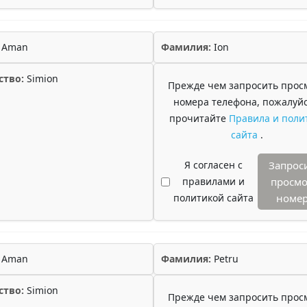
Aman
Фамилия:
Ion
ство:
Simion
Прежде чем запросить прос
номера телефона, пожалуйс
прочитайте
Правила и поли
сайта
.
Я согласен с
Запрос
правилами и
просмо
политикой сайта
номе
Aman
Фамилия:
Petru
ство:
Simion
Прежде чем запросить прос