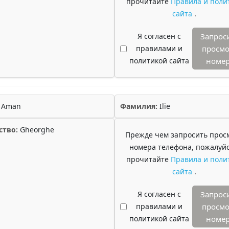
прочитайте
Правила и поли
сайта
.
Я согласен с
Запрос
правилами и
просмо
политикой сайта
номе
Aman
Фамилия:
Ilie
ство:
Gheorghe
Прежде чем запросить прос
номера телефона, пожалуйс
прочитайте
Правила и поли
сайта
.
Я согласен с
Запрос
правилами и
просмо
политикой сайта
номе