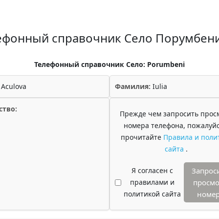
ефонный справочник Село Порумбен
Телефонный справочник Село: Porumbeni
Aculova
Фамилия:
Iulia
ство:
Прежде чем запросить прос
номера телефона, пожалуйс
прочитайте
Правила и поли
сайта
.
Я согласен с
Запрос
правилами и
просмо
политикой сайта
номе