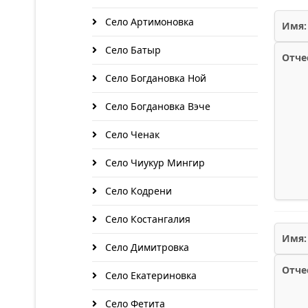
Село Артимоновка
Имя:
Село Батыр
Отче
Село Богдановка Ной
Село Богдановка Вэче
Село Ченак
Село Чиукур Мингир
Село Кодрени
Село Костангалия
Имя:
Село Димитровка
Отче
Село Екатериновка
Село Фетита