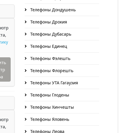
Телефоны Дондушень
Телефоны Дрокия
мотр
Телефоны Дубасарь
та,
тику
Телефоны Единец
Телефоны Фэлешть
ить
тр
Телефоны Флорешть
ра
Телефоны УТА Гагаузия
Телефоны Глодены
Телефоны Хинчешты
Телефоны Яловень
мотр
та,
Телефоны Леова