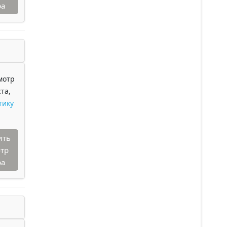
ра
мотр
та,
тику
ить
тр
ра