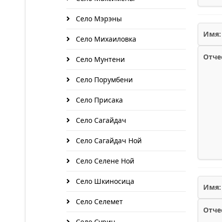
Село Мэрэны
Имя:
Село Михаиловка
Отче
Село Мунтени
Село Порумбени
Село Присака
Село Сагайдач
Село Сагайдач Ной
Село Селене Ной
Село Шкиносица
Имя:
Село Селемет
Отче
Село Сурич