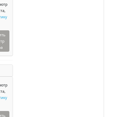
мотр
та,
тику
ить
тр
ра
мотр
та,
тику
ить