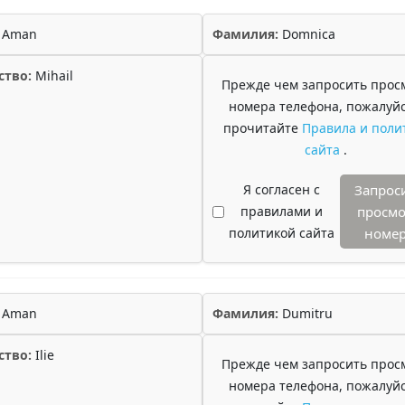
Aman
Фамилия:
Domnica
ство:
Mihail
Прежде чем запросить прос
номера телефона, пожалуйс
прочитайте
Правила и поли
сайта
.
Я согласен с
Запрос
правилами и
просмо
политикой сайта
номе
Aman
Фамилия:
Dumitru
ство:
Ilie
Прежде чем запросить прос
номера телефона, пожалуйс