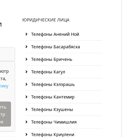
ЮРИДИЧЕСКИЕ ЛИЦА
и
Телефоны Анений Ноӣ
Телефоны Басарабяска
Телефоны Бричень
мотр
Телефоны Кагул
та,
Телефоны Кэлэрашь
тику
Телефоны Кантемир
ить
Телефоны Кэушены
тр
ра
Телефоны Чимишлия
Телефоны Криулени