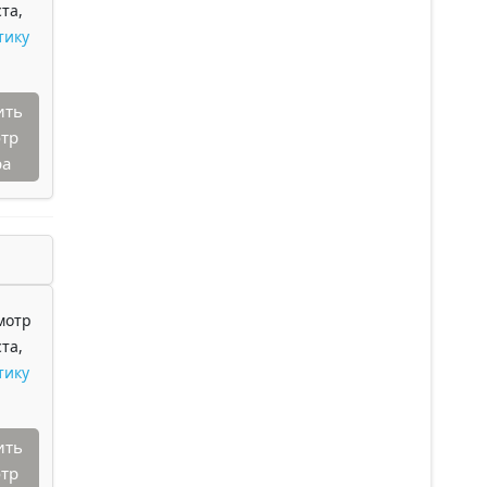
та,
тику
ить
тр
ра
мотр
та,
тику
ить
тр