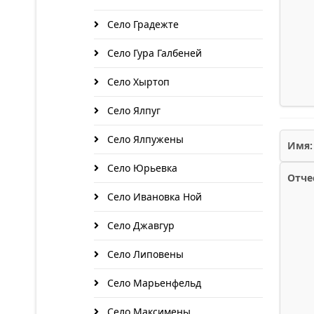
Село Градежте
Село Гура Галбеней
Село Хыртоп
Село Ялпуг
Село Ялпужены
Имя:
Село Юрьевка
Отче
Село Ивановка Ной
Село Джавгур
Село Липовены
Село Марьенфельд
Село Максимены