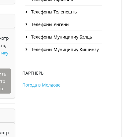
Телефоны Теленешть
Телефоны Унгены
Телефоны Муниципиу Бэлць
мотр
та,
Телефоны Муниципиу Кишинэу
тику
ПАРТНЁРЫ
ить
тр
Погода в Молдове
ра
мотр