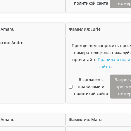
политикой сайта
номе
Amanu
Фамилия:
Iurie
ство:
Andrei
Прежде чем запросить прос
номера телефона, пожалуйс
прочитайте
Правила и поли
сайта
.
Я согласен с
Запрос
правилами и
просмо
политикой сайта
номе
Amanu
Фамилия:
Maria