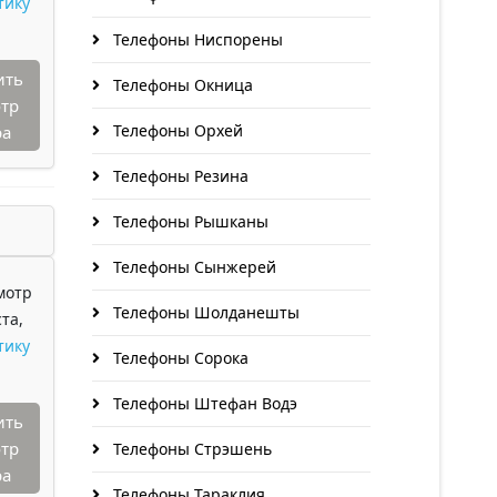
тику
Телефоны Ниспорены
ить
Телефоны Окница
тр
Телефоны Орхей
ра
Телефоны Резина
Телефоны Рышканы
Телефоны Сынжерей
мотр
Телефоны Шолданешты
та,
тику
Телефоны Сорока
Телефоны Штефан Водэ
ить
тр
Телефоны Стрэшень
ра
Телефоны Тараклия