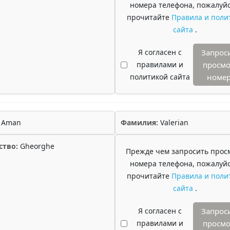
номера телефона, пожалуйс
прочитайте
Правила и поли
сайта
.
Я согласен с
Запрос
правилами и
просмо
политикой сайта
номе
Aman
Фамилия:
Valerian
ство:
Gheorghe
Прежде чем запросить прос
номера телефона, пожалуйс
прочитайте
Правила и поли
сайта
.
Я согласен с
Запрос
правилами и
просмо