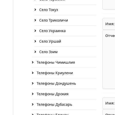
Село Токуз
Село Триколичи
Имя:
Село Украинка
Отче
Село Уршай
Село Зэим
Телефоны Чимишлия
Телефоны Криулени
Телефоны Дондушень
Телефоны Дрокия
Имя:
Телефоны Дубасарь
Телефоны Единец
Отче