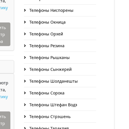
та,
тику
Телефоны Ниспорены
Телефоны Окница
ить
Телефоны Орхей
тр
ра
Телефоны Резина
Телефоны Рышканы
Телефоны Сынжерей
Телефоны Шолданешты
мотр
та,
Телефоны Сорока
тику
Телефоны Штефан Водэ
ить
Телефоны Стрэшень
тр
Телефоны Тараклия