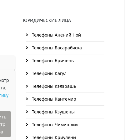
ЮРИДИЧЕСКИЕ ЛИЦА
Телефоны Анений Ноӣ
Телефоны Басарабяска
Телефоны Бричень
Телефоны Кагул
мотр
Телефоны Кэлэрашь
та,
тику
Телефоны Кантемир
Телефоны Кэушены
ить
тр
Телефоны Чимишлия
ра
Телефоны Криулени