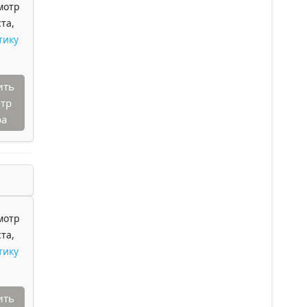
мотр
та,
тику
ить
тр
ра
мотр
та,
тику
ить