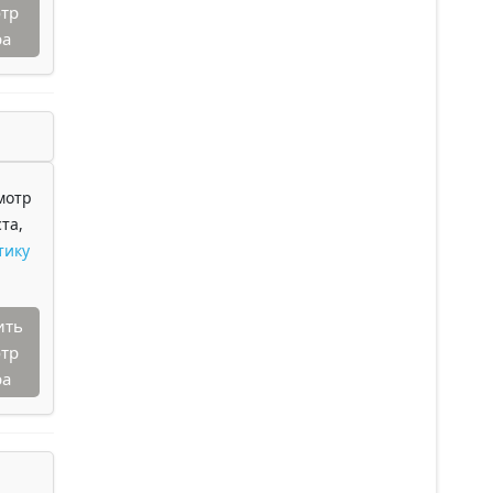
тр
ра
мотр
та,
тику
ить
тр
ра