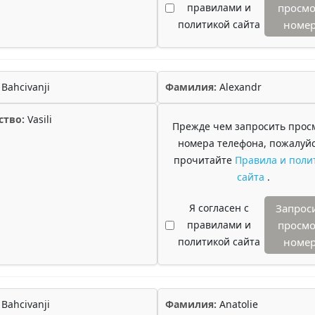
правилами и
просмо
политикой сайта
номе
Bahcivanji
Фамилия:
Alexandr
ство:
Vasili
Прежде чем запросить прос
номера телефона, пожалуйс
прочитайте
Правила и поли
сайта
.
Я согласен с
Запрос
правилами и
просмо
политикой сайта
номе
Bahcivanji
Фамилия:
Anatolie