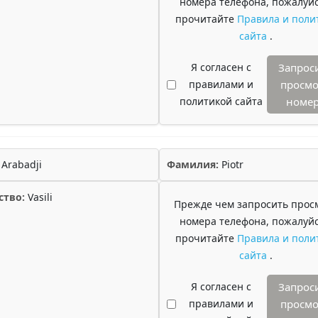
номера телефона, пожалуйс
прочитайте
Правила и поли
сайта
.
Я согласен с
Запрос
правилами и
просмо
политикой сайта
номе
Arabadji
Фамилия:
Piotr
ство:
Vasili
Прежде чем запросить прос
номера телефона, пожалуйс
прочитайте
Правила и поли
сайта
.
Я согласен с
Запрос
правилами и
просмо