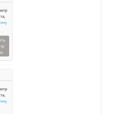
мотр
та,
тику
ить
тр
ра
мотр
та,
тику