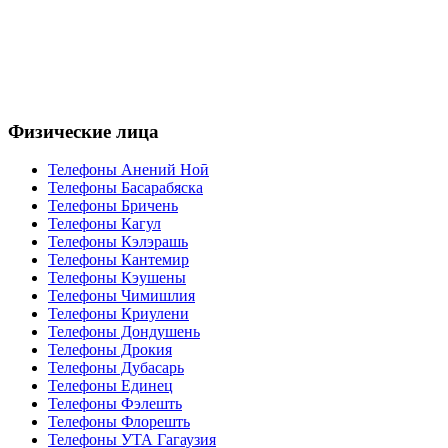
Физические лица
Телефоны Анений Ноӣ
Телефоны Басарабяска
Телефоны Бричень
Телефоны Кагул
Телефоны Кэлэрашь
Телефоны Кантемир
Телефоны Кэушены
Телефоны Чимишлия
Телефоны Криулени
Телефоны Дондушень
Телефоны Дрокия
Телефоны Дубасарь
Телефоны Единец
Телефоны Фэлешть
Телефоны Флорешть
Телефоны УТА Гагаузия