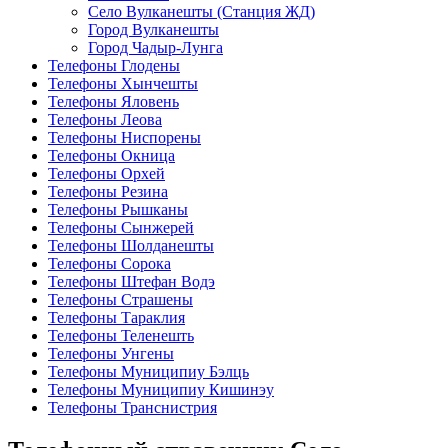
Село Вулканешты (Станция ЖД)
Город Вулканешты
Город Чадыр-Лунга
Телефоны Глодены
Телефоны Хынчешты
Телефоны Яловень
Телефоны Леова
Телефоны Ниспорены
Телефоны Окница
Телефоны Орхей
Телефоны Резина
Телефоны Рышканы
Телефоны Сынжерей
Телефоны Шолданешты
Телефоны Сорока
Телефоны Штефан Водэ
Телефоны Страшены
Телефоны Тараклия
Телефоны Теленешть
Телефоны Унгены
Телефоны Муниципиу Бэлць
Телефоны Муниципиу Кишинэу
Телефоны Транснистрия