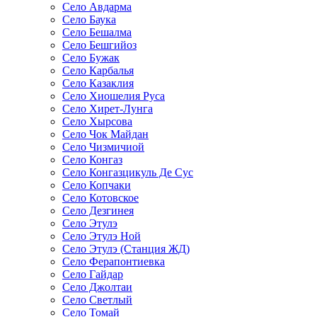
Село Авдарма
Село Баука
Село Бешалма
Село Бешгийоз
Село Бужак
Село Карбалья
Село Казаклия
Село Хиошелия Руса
Село Хирет-Лунга
Село Хырсова
Село Чок Майдан
Село Чизмичиой
Село Конгаз
Село Конгазцикуль Де Сус
Село Копчаки
Село Котовское
Село Дезгинея
Село Этулэ
Село Этулэ Ной
Село Этулэ (Станция ЖД)
Село Ферапонтиевка
Село Гайдар
Село Джолтаи
Село Светлый
Село Томай