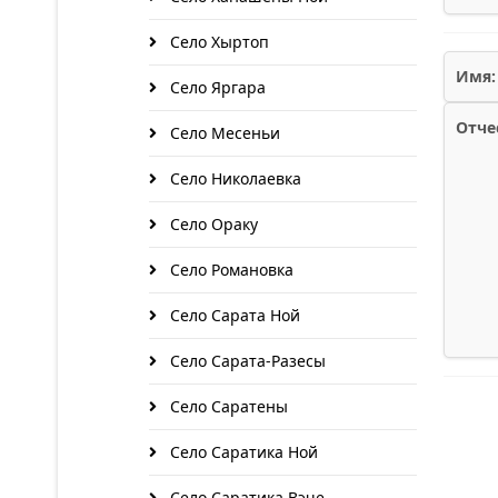
Село Хыртоп
Имя:
Село Яргара
Отче
Село Месеньи
Село Николаевка
Село Ораку
Село Романовка
Село Сарата Ной
Село Сарата-Разесы
Село Саратены
Село Саратика Ной
Село Саратика Вэче