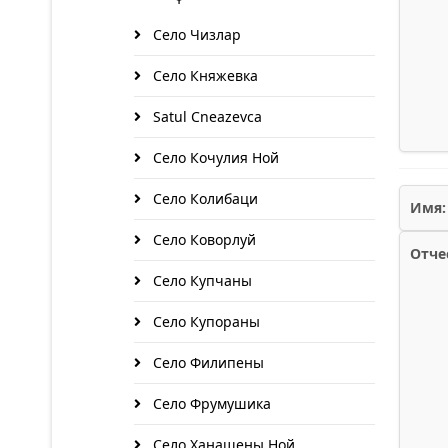
Село Чизлар
Село Княжевка
Satul Cneazevca
Село Кочулия Ной
Село Колибаци
Имя:
Село Коворлуй
Отче
Село Купчаны
Село Купораны
Село Филипены
Село Фрумушика
Село Ханашены Ной