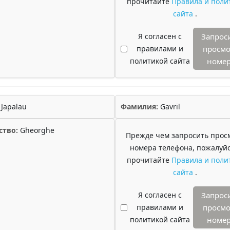
прочитайте
Правила и поли
сайта
.
Я согласен с
Запрос
правилами и
просмо
политикой сайта
номе
Japalau
Фамилия:
Gavril
ство:
Gheorghe
Прежде чем запросить прос
номера телефона, пожалуйс
прочитайте
Правила и поли
сайта
.
Я согласен с
Запрос
правилами и
просмо
политикой сайта
номе