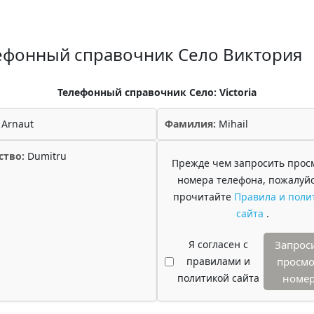
ефонный справочник Село Виктория
Телефонный справочник Село: Victoria
Arnaut
Фамилия:
Mihail
ство:
Dumitru
Прежде чем запросить прос
номера телефона, пожалуйс
прочитайте
Правила и поли
сайта
.
Я согласен с
Запрос
правилами и
просмо
политикой сайта
номе