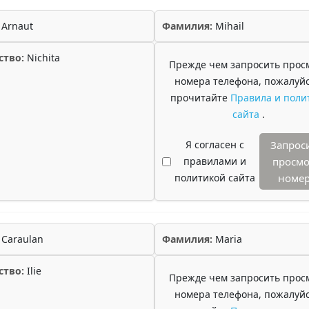
Arnaut
Фамилия:
Mihail
ство:
Nichita
Прежде чем запросить прос
номера телефона, пожалуйс
прочитайте
Правила и поли
сайта
.
Я согласен с
Запрос
правилами и
просмо
политикой сайта
номе
Caraulan
Фамилия:
Maria
ство:
Ilie
Прежде чем запросить прос
номера телефона, пожалуйс