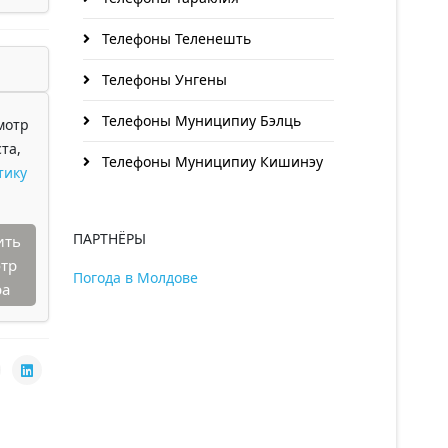
Телефоны Теленешть
Телефоны Унгены
Телефоны Муниципиу Бэлць
мотр
та,
Телефоны Муниципиу Кишинэу
тику
ПАРТНЁРЫ
ить
тр
Погода в Молдове
ра