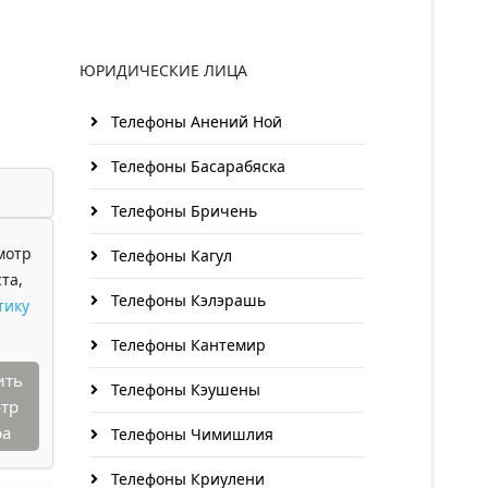
ЮРИДИЧЕСКИЕ ЛИЦА
Телефоны Анений Ноӣ
Телефоны Басарабяска
Телефоны Бричень
мотр
Телефоны Кагул
та,
Телефоны Кэлэрашь
тику
Телефоны Кантемир
ить
Телефоны Кэушены
тр
ра
Телефоны Чимишлия
Телефоны Криулени