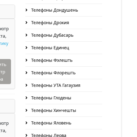
Телефоны Дондушень
Телефоны Дрокия
мотр
Телефоны Дубасарь
та,
тику
Телефоны Единец
Телефоны Фэлешть
ить
тр
Телефоны Флорешть
ра
Телефоны УТА Гагаузия
Телефоны Глодены
Телефоны Хинчешты
Телефоны Яловень
мотр
та,
Телефоны Леова