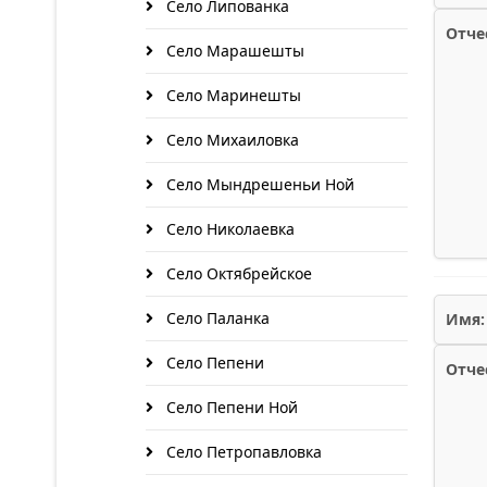
Село Липованка
Отче
Село Марашешты
Село Маринешты
Село Михаиловка
Село Мындрешеньи Ной
Село Николаевка
Село Октябрейское
Село Паланка
Имя:
Село Пепени
Отче
Село Пепени Ной
Село Петропавловка