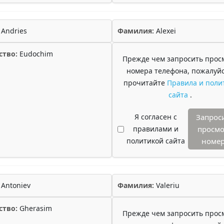
Andries
Фамилия:
Alexei
ство:
Eudochim
Прежде чем запросить прос
номера телефона, пожалуйс
прочитайте
Правила и поли
сайта
.
Я согласен с
Запрос
правилами и
просмо
политикой сайта
номе
Antoniev
Фамилия:
Valeriu
ство:
Gherasim
Прежде чем запросить прос