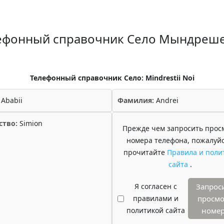
ефонный справочник Село Мындреш
Телефонный справочник Село: Mindrestii Noi
Ababii
Фамилия:
Andrei
ство:
Simion
Прежде чем запросить прос
номера телефона, пожалуйс
прочитайте
Правила и поли
сайта
.
Я согласен с
Запрос
правилами и
просмо
политикой сайта
номе