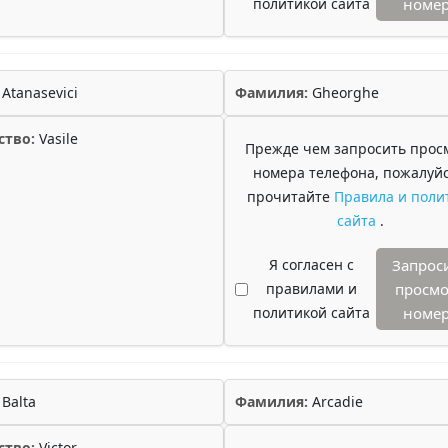
политикой сайта
номе
Atanasevici
Фамилия:
Gheorghe
ство:
Vasile
Прежде чем запросить прос
номера телефона, пожалуйс
прочитайте
Правила и поли
сайта
.
Я согласен с
Запрос
правилами и
просмо
политикой сайта
номе
Balta
Фамилия:
Arcadie
ство:
Victor