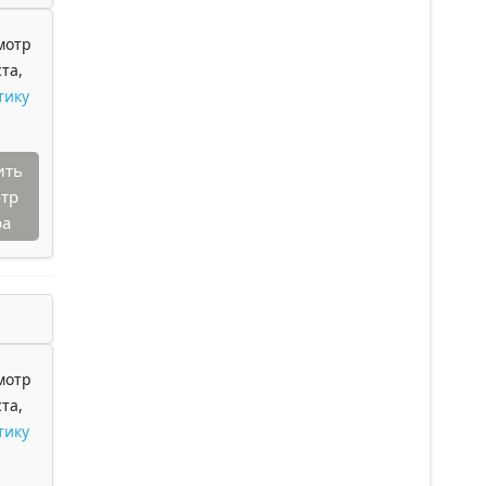
мотр
та,
тику
ить
тр
ра
мотр
та,
тику