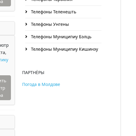
ра
Телефоны Теленешть
Телефоны Унгены
Телефоны Муниципиу Бэлць
мотр
Телефоны Муниципиу Кишинэу
та,
тику
ПАРТНЁРЫ
ить
Погода в Молдове
тр
ра