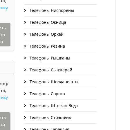
та,
тику
Телефоны Ниспорены
Телефоны Окница
ить
Телефоны Орхей
тр
ра
Телефоны Резина
Телефоны Рышканы
Телефоны Сынжерей
Телефоны Шолданешты
мотр
та,
Телефоны Сорока
тику
Телефоны Штефан Водэ
ить
Телефоны Стрэшень
тр
Телефоны Тараклия