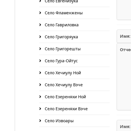
Село Евгениэука
Село Фламенжены
Село Гавриловка
Имя:
Село Григоряука
Село Григорешты
Отче
Село Гура-Ойтус
Село Хечиулу Ной
Село Хечиулу Вэче
Село Езереняхи Ной
Село Езереняхи Вэче
Село Извоары
Имя: