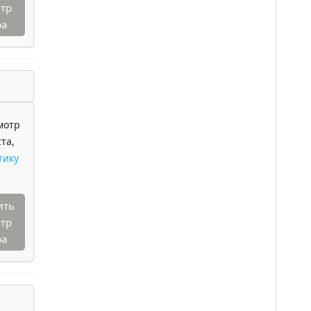
тр
ра
мотр
та,
тику
ить
тр
ра