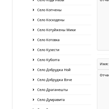
Село Копчены
Село Коскодены
Село Котуйжены Мики
Село Котовка
Село Кузести
Село Куболта
Имя:
Село Добруджа Ной
Отче
Село Добруджа Вэче
Село Драганешты
Село Думравита