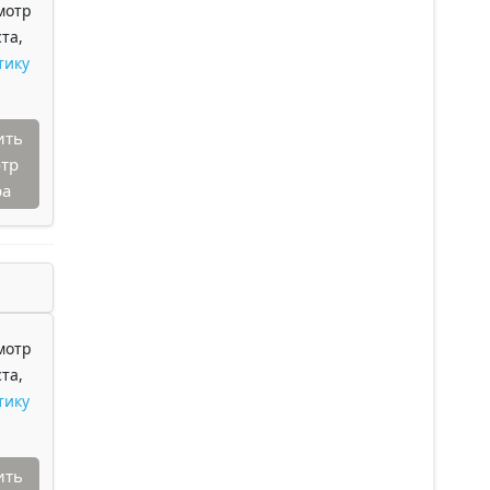
мотр
та,
тику
ить
тр
ра
мотр
та,
тику
ить