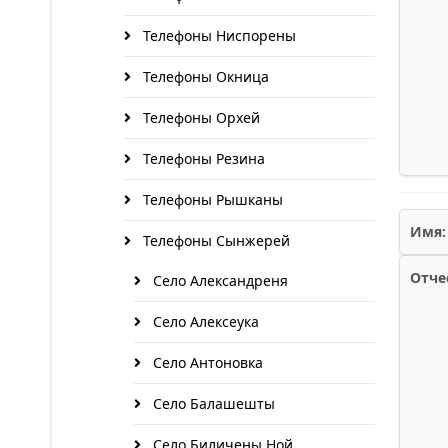
Телефоны Ниспорены
Телефоны Окница
Телефоны Орхей
Телефоны Резина
Телефоны Рышканы
Имя:
Телефоны Сынжерей
Отче
Село Александреня
Село Алексеука
Село Антоновка
Село Балашешты
Село Биличены Ной