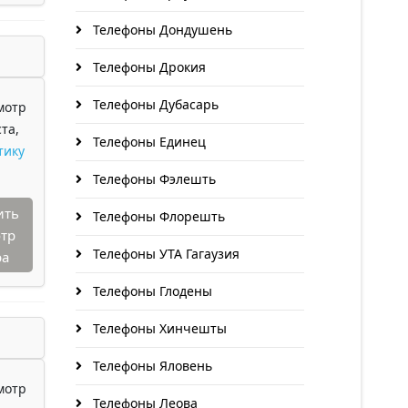
Телефоны Дондушень
Телефоны Дрокия
Телефоны Дубасарь
мотр
та,
Телефоны Единец
тику
Телефоны Фэлешть
ить
Телефоны Флорешть
тр
Телефоны УТА Гагаузия
ра
Телефоны Глодены
Телефоны Хинчешты
Телефоны Яловень
мотр
Телефоны Леова