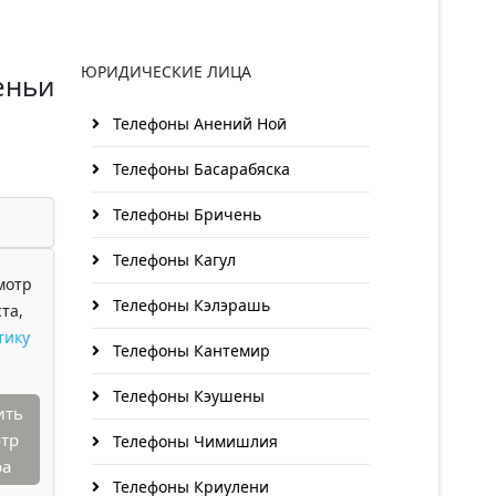
ЮРИДИЧЕСКИЕ ЛИЦА
еньи
Телефоны Анений Ноӣ
Телефоны Басарабяска
Телефоны Бричень
Телефоны Кагул
мотр
Телефоны Кэлэрашь
та,
тику
Телефоны Кантемир
Телефоны Кэушены
ить
тр
Телефоны Чимишлия
ра
Телефоны Криулени