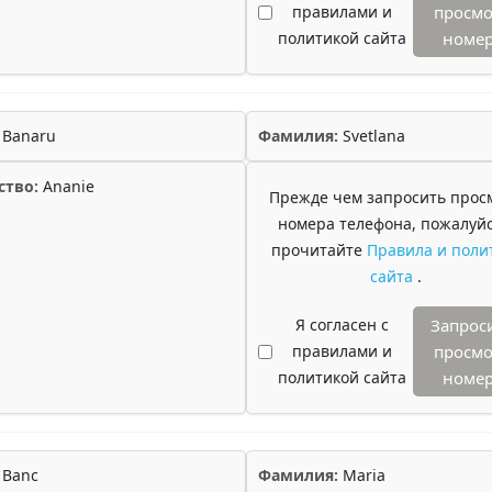
правилами и
просмо
политикой сайта
номе
Banaru
Фамилия:
Svetlana
ство:
Ananie
Прежде чем запросить прос
номера телефона, пожалуйс
прочитайте
Правила и поли
сайта
.
Я согласен с
Запрос
правилами и
просмо
политикой сайта
номе
Banc
Фамилия:
Maria