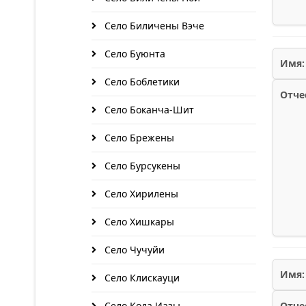
Село Биличены Вэче
Село Буюнта
Имя:
Село Боблетики
Отче
Село Боканча-Шит
Село Брежены
Село Бурсукены
Село Хирилены
Село Хишкары
Село Чучуйи
Имя:
Село Клискауци
Село Кода Иазы
Отче