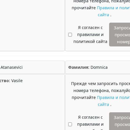
номера телефона, пожалуйс
прочитайте
Правила и поли
сайта
.
Я согласен с
Запрос
правилами и
просмо
политикой сайта
номе
Atanasevici
Фамилия:
Domnica
ство:
Vasile
Прежде чем запросить прос
номера телефона, пожалуйс
прочитайте
Правила и поли
сайта
.
Я согласен с
Запрос
правилами и
просмо