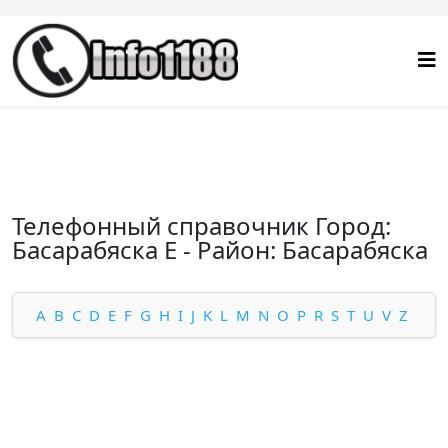
Телефонный справочник Город:
Басарабяска E - Район: Басарабяска
A
B
C
D
E
F
G
H
I
J
K
L
M
N
O
P
R
S
T
U
V
Z