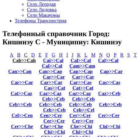
Село Леордая
Село Лидовка
Село Макачэны
Телефоны Транснистрия
Телефонный справочник Город:
Кишинэу C - Муниципиу: Кишинэу
A
B
C
D
E
F
G
H
I
J
K
L
M
N
O
P
R
S
T
Cab>>Cah
Cai>>Cal
Cal>>Cal
Cal>>Cal
Cal>>Cal
Cam>>Cam
Can>>Can
Can>>Cap
Cap>>Cap
Cap>>Car
Car>>Car
Car>>Car
Car>>Car
Car>>Car
Car>>Cas
Cas>>Cas
Cas>>Cat
Cat>>Cat
Cat>>Caz
Caz>>Caz
Caz>>Caz
Caz>>Ceb
Ceb>>Ceb
Ceb>>Ceb
Ceb>>Ceb
Ceb>>Ceb
Ceb>>Ceb
Ceb>>Ceb
Ceb>>Ceb
Ceb>>Cel
Cel>>Cen
Cen>>Cer
Cer>>Cer
Cer>>Cer
Cer>>Cer
Cer>>Cer
Cer>>Che
Che>>Che
Che>>Chi
Chi>>Chi
Chi>>Chi
Chi>>Chi