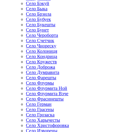
Село Бэкуй
Село Быка
Село Брэила
Село Бубуек
Село Букешты
Село Бунет
Село Чероборта
Село Счетчик
Село Чиореску
Село Колониця
Село Кондрица
Село Кружеств
Село Доброжа
Село Думравита
Село Фарешты
Село Флурмы
Село Флурмита Ной
Село Флурмита Вэче
Село Фрасинешты
Село Герман
Село Грасены
Село Грозаска
Село Харычесты
Село Христофоровка
Село Изворены