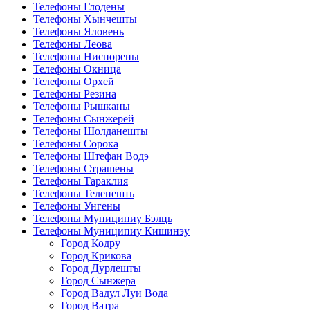
Телефоны Глодены
Телефоны Хынчешты
Телефоны Яловень
Телефоны Леова
Телефоны Ниспорены
Телефоны Окница
Телефоны Орхей
Телефоны Резина
Телефоны Рышканы
Телефоны Сынжерей
Телефоны Шолданешты
Телефоны Сорока
Телефоны Штефан Водэ
Телефоны Страшены
Телефоны Тараклия
Телефоны Теленешть
Телефоны Унгены
Телефоны Муниципиу Бэлць
Телефоны Муниципиу Кишинэу
Город Кодру
Город Крикова
Город Дурлешты
Город Сынжера
Город Вадул Луи Вода
Город Ватра