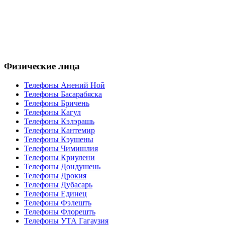
Физические лица
Телефоны Анений Ноӣ
Телефоны Басарабяска
Телефоны Бричень
Телефоны Кагул
Телефоны Кэлэрашь
Телефоны Кантемир
Телефоны Кэушены
Телефоны Чимишлия
Телефоны Криулени
Телефоны Дондушень
Телефоны Дрокия
Телефоны Дубасарь
Телефоны Единец
Телефоны Фэлешть
Телефоны Флорешть
Телефоны УТА Гагаузия